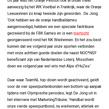
Dit jaar was het Oranje Peloton ook al onder meer
aanwezig bij het WK Voetbal in Frankrijk, waar de Oranje
Leeuwinnen zo knap tweede zijn geworden. De Jong:
‘Ook hebben we de oranje handbaldames
aangemoedigd, hebben we een speciale fantribune
gecreëerd bij de FBK Games en is een
toertocht
georganiseerd rond het NK Wielrennen. En het zou best
kunnen dat we volgend jaar onze sporten verbinden
met onze achttien goede doelen die naast NOC*NSF
beneficiant zijn van Nederlandse Loterij. Misschien
doen we volgend jaar wel iets met Alpe d’HuZes.’
Daar waar TeamNL top-down wordt geactiveerd, geldt
voor de vier speerpuntenbonden een bottom-up aanpak
tijdens niet-Olympische periodes, legt De Jong uit in
het interview met MarketingTribune. ‘Handbal wordt
onze vierde speerpuntbond, na wielrennen, atletiek en