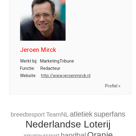
Jeroen Mirck
Werkt bij:
MarketingTribune
Functie:
Redacteur
Website:
http://www.jeroenmirck.nl
Profiel »
atletiek
superfans
breedtesport
TeamNL
Nederlandse Loterij
Oranje
handbal
amateursport