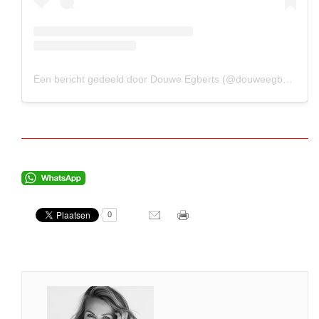
Een bericht gedeeld door Douwe Egberts (@douweegberts)
0