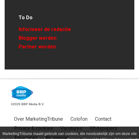
To Do
Informeer de redactie
Blogger worden
Partner worden
©2026 BBP Media B.V.
Over MarketingTribune
Colofon
Contact
Privacy & cookies
Vacatures
Whitepapers
MarketingTribune maakt gebruik van cookies, die noodzakelijk zijn om deze site
Adverteren
Abonneren