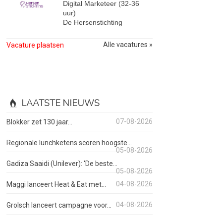
Digital Marketeer (32-36
uur)
De Hersenstichting
Alle vacatures »
Vacature plaatsen
LAATSTE NIEUWS
07-08-2026
Blokker zet 130 jaar...
Regionale lunchketens scoren hoogste...
05-08-2026
Gadiza Saaidi (Unilever): 'De beste...
05-08-2026
04-08-2026
Maggi lanceert Heat & Eat met...
04-08-2026
Grolsch lanceert campagne voor...