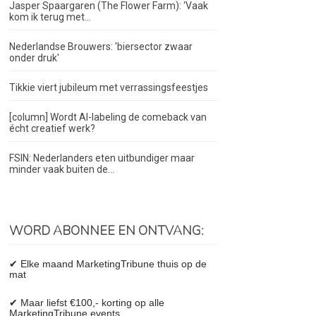
Jasper Spaargaren (The Flower Farm): ‘Vaak
kom ik terug met...
Nederlandse Brouwers: 'biersector zwaar
onder druk'
Tikkie viert jubileum met verrassingsfeestjes
[column] Wordt AI-labeling de comeback van
écht creatief werk?
FSIN: Nederlanders eten uitbundiger maar
minder vaak buiten de...
WORD ABONNEE EN ONTVANG:
✔ Elke maand MarketingTribune thuis op de
mat
✔ Maar liefst €100,- korting op alle
MarketingTribune events