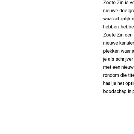
Zoete Zin is v
nieuwe doelgr
waarschijnlijk
hebben, hebben
Zoete Zin een 
nieuwe kanalen
plekken waar j
je als schrijve
met een nieuwe
rondom die tit
haal je het opt
boodschap in p