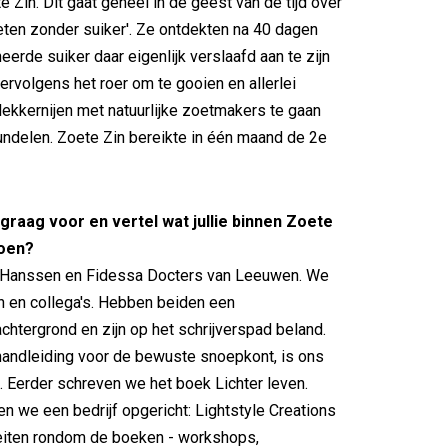
 Zin. Dit gaat geheel in de geest van de tijd over
nieten zonder suiker'. Ze ontdekten na 40 dagen
eerde suiker daar eigenlijk verslaafd aan te zijn
rvolgens het roer om te gooien en allerlei
ekkernijen met natuurlijke zoetmakers te gaan
ndelen. Zoete Zin bereikte in één maand de 2e
f graag voor en vertel wat jullie binnen Zoete
doen?
in Hanssen en Fidessa Docters van Leeuwen. We
en en collega's. Hebben beiden een
htergrond en zijn op het schrijverspad beland.
handleiding voor de bewuste snoepkont, is ons
 Eerder schreven we het boek Lichter leven.
n we een bedrijf opgericht: Lightstyle Creations
iteiten rondom de boeken - workshops,