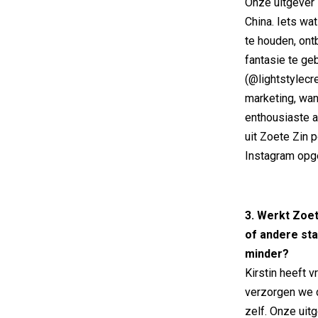
Onze uitgever 
China. Iets wa
te houden, ont
fantasie te ge
(@lightstylecr
marketing, wan
enthousiaste 
uit Zoete Zin 
Instagram opg
3. Werkt Zoet
of andere st
minder?
Kirstin heeft 
verzorgen we d
zelf. Onze uit