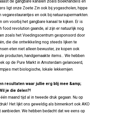
 Naast de gangbare kanalen zoals boekhandels en
ers ligt onze Zoete Zin ook bij yogascholen, hippe
en vegarestaurantjes en ook bij natuursupermarkten.
n om voorbij het gangbare kanaal te kijken. Er is
 food revolution gaande, al zijn er natuurlijk nog
uten zoals het Voedingscentrum gesponsord door
ën, die die ontwikkeling nog steeds lijken te
sen eten niet alleen bewuster, ze kopen ook
ale producten, handgemaakte items... We hebben
ek op de Pure Markt in Amsterdam gelanceerd,
mpjes met biologische, lokale lekkernijen.
en resultaten waar jullie erg blij mee &amp;
Wil je die delen?!
n één maand tijd al in tweede druk gegaan. Nu op
druk! Het lijkt ons geweldig als binnenkort ook AKO
t aanbieden. We hebben bedacht dat we eens op