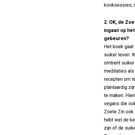
kooksessies, m
2. OK, de Zoe
ingaan op het
gebeuren?
Het boek gaat 
suiker leven. 
omtrent suiker
meditaties al
recepten om te
plantaardig zi
te maken. Hie
vegans die ook
Zoete Zin ook d
hebt wel de ke
zijn of de sui