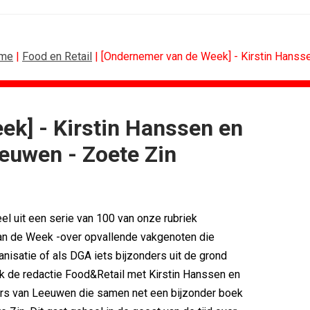
me
|
Food en Retail
| [Ondernemer van de Week] - Kirstin Hanss
k] - Kirstin Hanssen en
ONLINE MARKETING
euwen - Zoete Zin
vo Maxlead naar...
Banken hervatten campagne tegen...
ste in...
Nederland in kopgroep Europese...
rden voor Ster...
Allianz Direct ‘kaapt’...
onderweg...
VanMoof zet antidiefstal centraal
eel uit een serie van 100 van onze rubriek
i
RTV Oost zet AI-presentator in voor...
n de Week -over opvallende vakgenoten die
blijft...
Greetz lanceert campagne met Roy...
anisatie of als DGA iets bijzonders uit de grond
k de redactie Food&Retail met Kirstin Hanssen en
rs van Leeuwen die samen net een bijzonder boek