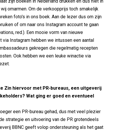
laat zijn boeken in Nederland drukken en dus niet in
t wij omarmen. Om de verkoopprijs toch smakelijk
breken foto's in ons boek. Aan de lezer dus om zijn
bruiken of om naar ons Instagram account te gaan
eations, red.). Een mooie vorm van nieuwe
t via Instagram hebben we intussen een aantal
ambassadeurs gekregen die regelmatig recepten
posten. Ook hebben we een leuke winactie via
ezet.
e Zin hiervoor met PR-bureaus, een uitgeverij
akeholders? Wat ging er goed en eventueel
vroeger een PR-bureau gehad, dus met veel plezier
e strategie en uitvoering van de PR grotendeels
geverij BBNC geeft volop ondersteuning als het gaat