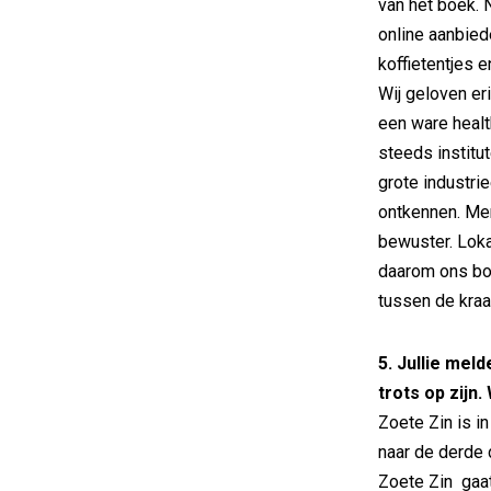
van het boek.
online aanbied
koffietentjes 
Wij geloven eri
een ware health
steeds instit
grote industrie
ontkennen. Men
bewuster. Lok
daarom ons bo
tussen de kraa
5. Jullie meld
trots op zijn. 
Zoete Zin is i
naar de derde 
Zoete Zin gaa