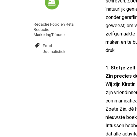
schreven: Zoete
'natuurlijk ge
zonder geraffin
Redactie Food en Retail
geweest, om ve
Redactie
zelfgemaakte l
MarketingTribune
maken en te bu
Food
druk.
Journalistiek
1. Stel je zel
Zin precies 
Wij zijn Kirst
zijn vriendinn
communicatieac
Zoete Zin, dé 
nieuwste boek.
Intussen hebbe
dat alle activ