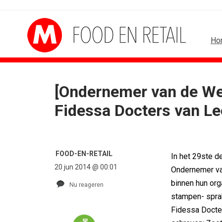
Ho
[Ondernemer van de Wee
FOOD EN RETAIL
MEDIA
Fidessa Docters van Le
Blokker zet 130 jaar...
Sander Pluijm van Abo
Regionale lunchketens scoren hoogste...
Omnicom Media als eer
Gadiza Saaidi (Unilever): 'De beste...
Tien nieuwe genominee
Maggi lanceert Heat & Eat met...
Storytel zet luisteren 
FOOD-EN-RETAIL
In het 29ste d
Grolsch lanceert campagne voor...
Ster start Goede Loek
20 jun 2014 @ 00:01
Ondernemer va
FSIN: Nederlanders eten uitbundiger...
Margriet van der Linden 
binnen hun org
Nu reageren
stampen- spra
Fidessa Docte