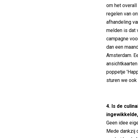
om het overal
regelen van on
afhandeling va
melden is dat 
campagne voor
dan een maand 
Amsterdam. Ee
ansichtkaarte
poppetje 'Happ
sturen we ook 
4. Is de culi
ingewikkelde,
Geen idee eige
Mede dankzij d