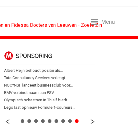
Menu
en en Fidessa Docters van Leeuwen - Zoete Zin
SPONSORING
ALGEMEEN
Albert Heijn behoudt positie als...
Marouschka Acquoij...
Tata Consultancy Services verlengt...
Ankie Hofste (Norah): 'M
NOC*NSF lanceert businessclub voor...
[column] De Nederlandse 
BMV verbindt naam aan PSV
Lotte Willemsen: Hoe me
Olympisch schaatsen in Thialf biedt...
[column] Rust is het ni
Lego laat opnieuw Formule 1-coureurs...
Efficiëntie is niet genoeg 