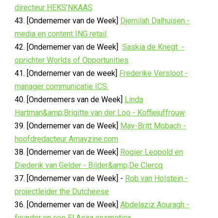
directeur HEKS’NKAAS
43. [Ondernemer van de Week]
Djemilah Dalhuisen -
media en content ING retail
42. [Ondernemer van de Week]
Saskia de Knegt -
oprichter Worlds of Opportunities
41. [Ondernemer van de week]
Frederike Versloot -
manager communicatie ICS
40. [Ondernemers van de Week]
Linda
Hartman&amp;Brigitte van der Loo - Koffiejuffrouw
39. [Ondernemer van de Week]
May-Britt Mobach -
hoofdredacteur Amayzine.com
38. [Ondernemer van de Week]
Rogier Leopold en
Diederik van Gelder - Bilder&amp;De Clercq
37. [Ondernemer van de Week] -
Rob van Holstein -
projectleider the Dutcheese
36. [Ondernemer van de Week]
Abdelaziz Aouragh -
founder en ceo El Asira cosmetica