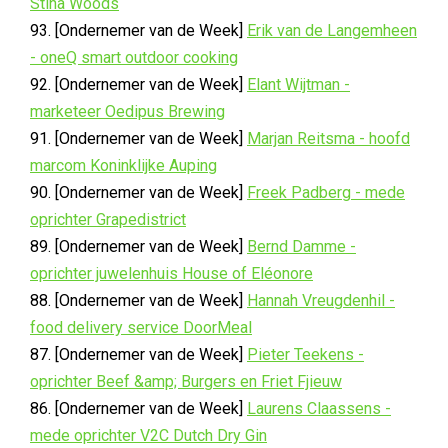
Stina Woods
93. [Ondernemer van de Week]
Erik van de Langemheen
- oneQ smart outdoor cooking
92. [Ondernemer van de Week]
Elant Wijtman -
marketeer Oedipus Brewing
91. [Ondernemer van de Week]
Marjan Reitsma - hoofd
marcom Koninklijke Auping
90. [Ondernemer van de Week]
Freek Padberg - mede
oprichter Grapedistrict
89. [Ondernemer van de Week]
Bernd Damme -
oprichter juwelenhuis House of Eléonore
88. [Ondernemer van de Week]
Hannah Vreugdenhil -
food delivery service DoorMeal
87. [Ondernemer van de Week]
Pieter Teekens -
oprichter Beef &amp; Burgers en Friet Fjieuw
86. [Ondernemer van de Week]
Laurens Claassens -
mede oprichter V2C Dutch Dry Gin