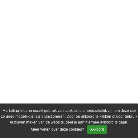
MarketingTribune maakt gebruik van cookies, die noodzakelijk zijn om deze site
zo goed mogelijk te laten functioneren. Door op akkoord te klikken of door gebruik
te blijven maken van de website, geef je aan hiermee akkoord te gaan.
Meer weten over deze cookies?
Akkoord