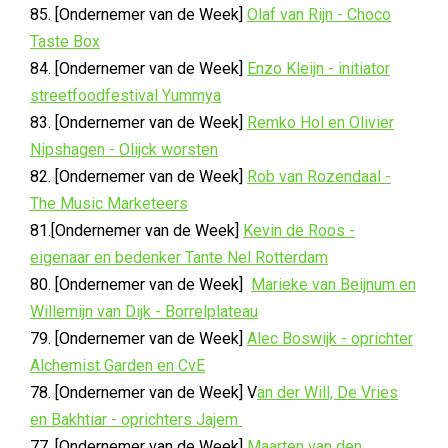
85. [Ondernemer van de Week]
Olaf van Rijn - Choco
Taste Box
84. [Ondernemer van de Week]
Enzo Kleijn - initiator
streetfoodfestival Yummya
83. [Ondernemer van de Week]
Remko Hol en Olivier
Nipshagen - Olijck worsten
82. [Ondernemer van de Week]
Rob van Rozendaal -
The Music Marketeers
81.[Ondernemer van de Week]
Kevin de Roos -
eigenaar en bedenker Tante Nel Rotterdam
80. [Ondernemer van de Week]
Marieke van Beijnum en
Willemijn van Dijk - Borrelplateau
79. [Ondernemer van de Week]
Alec Boswijk - oprichter
Alchemist Garden en CvE
78. [Ondernemer van de Week] V
an der Will, De Vries
en Bakhtiar - oprichters Jajem
77. [Ondernemer van de Week]
Maarten van den