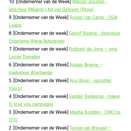
10. [Ondernemer van de Week]
Marcel Joosten -
directeur M&amp;I Ad van Geloven (Mora)
9. [Ondernemer van de Week]
Rogier van Camp - DGA
Leapp
8. [Ondernemer van de week]
Gerlof Bouma - directeuir
Engelsma Wijnia Autogroep
7. [Ondernemer van de week]
Robbert de Jong – cmo
Looije Tomaten
6. [Ondernemer van de Week]
Rutger Anema –
marketeer Allerhande
5. [Ondernemer van de Week]
Kris Boon - oprichter
Yixx.nl
4. [Ondernemer van de week]
Sander Renkema - maker
Ei love you campagne
3. [Ondernemer van de Week]
Masha Kodden - CMO bij
DTG
2. [Ondernemer van de Week]
Tessa van Breugel –