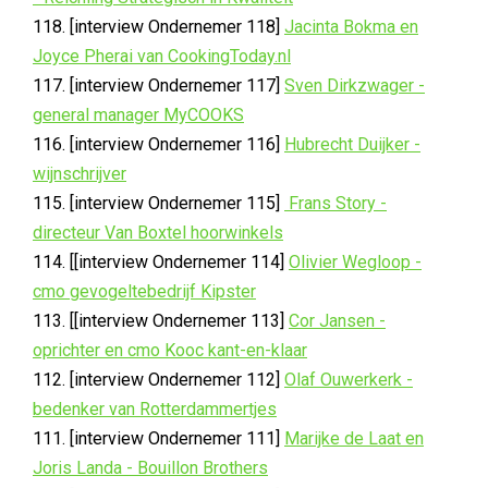
118. [interview Ondernemer 118]
Jacinta Bokma en
Joyce Pherai van CookingToday.nl
117. [interview Ondernemer 117]
Sven Dirkzwager -
general manager MyCOOKS
116. [interview Ondernemer 116]
Hubrecht Duijker -
wijnschrijver
115. [interview Ondernemer 115]
Frans Story -
directeur Van Boxtel hoorwinkels
114. [[interview Ondernemer 114]
Olivier Wegloop -
cmo gevogeltebedrijf Kipster
113. [[interview Ondernemer 113]
Cor Jansen -
oprichter en cmo Kooc kant-en-klaar
112. [interview Ondernemer 112]
Olaf Ouwerkerk -
bedenker van Rotterdammertjes
111. [interview Ondernemer 111]
Marijke de Laat en
Joris Landa - Bouillon Brothers