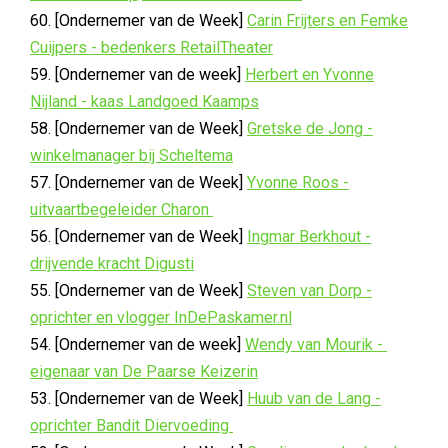
60. [Ondernemer van de Week]
Carin Frijters en Femke
Cuijpers - bedenkers RetailTheater
59. [Ondernemer van de week]
Herbert en Yvonne
Nijland - kaas Landgoed Kaamps
58. [Ondernemer van de Week]
Gretske de Jong -
winkelmanager bij Scheltema
57. [Ondernemer van de Week]
Yvonne Roos -
uitvaartbegeleider Charon
56. [Ondernemer van de Week]
Ingmar Berkhout -
drijvende kracht Digusti
55. [Ondernemer van de Week]
Steven van Dorp -
oprichter en vlogger InDePaskamer.nl
54. [Ondernemer van de week]
Wendy van Mourik -
eigenaar van De Paarse Keizerin
53. [Ondernemer van de Week]
Huub van de Lang -
oprichter Bandit Diervoeding