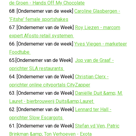
de Groen - Hands Off My Chocolate
68. [Ondernemer van de week]
Caroline Glasbergen -
'Fitshe' female sportshakes
67. [Ondernemer van de Week]
Roy Liezen - marcom
expert Afosto retail systemen
66. [Ondernemer van de week]
Yves Viegen - marketeer
Foodtube
65.[Ondernemer van de Week]
Jop van de Graaf -
oprichter SLA restaurants
64. [Ondernemer van de Week]
Christian Clerx -
oprichter online cityportals CityZapper
63. [Ondernemer van de Week]
Daniëlle Duit &amp; M.
Lauret - bierbrouwerij Duits&amp;Lauret
62. [Ondernemer van de Week]
Lennard ter Hall -
oprichter Slow Escargots
61. [Ondernemer van de Week]
Stefan vd Ven, Patric
Brinkman &amp; Ton Verhoeven - Exota