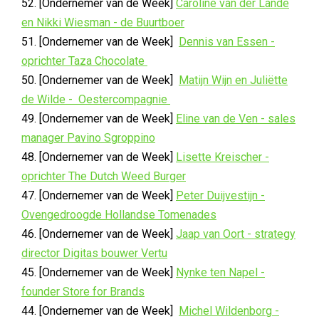
52. [Ondernemer van de Week]
Caroline van der Lande
en Nikki Wiesman - de Buurtboer
51. [Ondernemer van de Week]
Dennis van Essen -
oprichter Taza Chocolate
50. [Ondernemer van de Week]
Matijn Wijn en Juliëtte
de Wilde - Oestercompagnie
49. [Ondernemer van de Week]
Eline van de Ven - sales
manager Pavino Sgroppino
48. [Ondernemer van de Week]
Lisette Kreischer -
oprichter The Dutch Weed Burger
47. [Ondernemer van de Week]
Peter Duijvestijn -
Ovengedroogde Hollandse Tomenades
46. [Ondernemer van de Week]
Jaap van Oort - strategy
director Digitas bouwer Vertu
45. [Ondernemer van de Week]
Nynke ten Napel -
founder Store for Brands
44. [Ondernemer van de Week]
Michel Wildenborg -