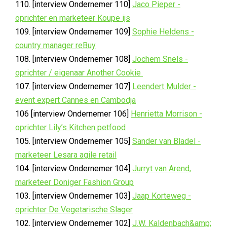
110. [interview Ondernemer 110]
Jaco Pieper -
oprichter en marketeer Koupe ijs
109. [interview Ondernemer 109]
Sophie Heldens -
country manager reBuy
108. [interview Ondernemer 108]
Jochem Snels -
oprichter / eigenaar Another Cookie
107. [interview Ondernemer 107]
Leendert Mulder -
event expert Cannes en Cambodja
106 [interview Ondernemer 106]
Henrietta Morrison -
oprichter Lily’s Kitchen petfood
105. [interview Ondernemer 105]
Sander van Bladel -
marketeer Lesara agile retail
104. [interview Ondernemer 104]
Jurryt van Arend,
marketeer Doniger Fashion Group
103. [interview Ondernemer 103]
Jaap Korteweg -
oprichter De Vegetarische Slager
102. [interview Ondernemer 102]
J.W. Kaldenbach&amp;