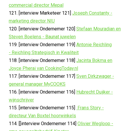
commercial director Mepal
121. [interview Marketeer 121]
Joseph Constanty -
marketing director NIU
120. [interview Ondernemer 120]
Stefaan Mouradian en
Steven Boelens - Baunat juwelen
119. [interview Ondernemer 119]
Antonie Reichling
- Reichling Strategisch in Kwaliteit
118. [interview Ondernemer 118]
Jacinta Bokma en
Joyce Pherai van CookingToday.nl
117. [interview Ondernemer 117]
Sven Dirkzwager -
general manager MyCOOKS
116. [interview Ondernemer 116]
Hubrecht Duijker -
wijnschrijver
115. [interview Ondernemer 115]
Frans Story -
directeur Van Boxtel hoorwinkels
114. [[interview Ondernemer 114]
Olivier Wegloop -