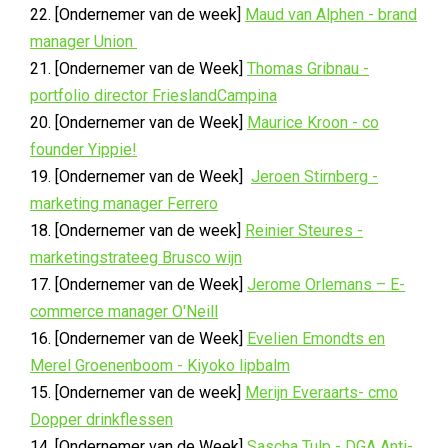
22. [Ondernemer van de week]
Maud van Alphen - brand
manager Union
21. [Ondernemer van de Week]
Thomas Gribnau -
portfolio director FrieslandCampina
20. [Ondernemer van de Week]
Maurice Kroon - co
founder Yippie!
19. [Ondernemer van de Week]
Jeroen Stirnberg -
marketing manager Ferrero
18. [Ondernemer van de week]
Reinier Steures -
marketingstrateeg Brusco wijn
17. [Ondernemer van de Week]
Jerome Orlemans – E-
commerce manager O'Neill
16. [Ondernemer van de Week]
Evelien Emondts en
Merel Groenenboom - Kiyoko lipbalm
15. [Ondernemer van de week]
Merijn Everaarts- cmo
Dopper drinkflessen
14. [Ondernemer van de Week]
Sascha Tulp - DGA Anti-