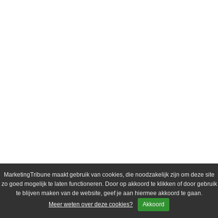
MarketingTribune maakt gebruik van cookies, die noodzakelijk zijn om deze site
zo goed mogelijk te laten functioneren. Door op akkoord te klikken of door gebruik
te blijven maken van de website, geef je aan hiermee akkoord te gaan.
Meer weten over deze cookies?
Akkoord