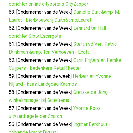
oprichter online cityportals CityZapper
63. [Ondernemer van de Week]
Daniëlle Duit &amp; M.
Lauret - bierbrouwerij Duits&amp;Lauret
62. [Ondernemer van de Week]
Lennard ter Hall -
oprichter Slow Escargots
61. [Ondernemer van de Week]
Stefan vd Ven, Patric
Brinkman &amp; Ton Verhoeven - Exota
60. [Ondernemer van de Week]
Carin Frijters en Femke
Cuijpers - bedenkers RetailTheater
59. [Ondernemer van de week]
Herbert en Yvonne
Nijland - kaas Landgoed Kaamps
58. [Ondernemer van de Week]
Gretske de Jong -
winkelmanager bij Scheltema
57. [Ondernemer van de Week]
Yvonne Roos -
uitvaartbegeleider Charon
56. [Ondernemer van de Week]
Ingmar Berkhout -
drijvende kracht Digusti