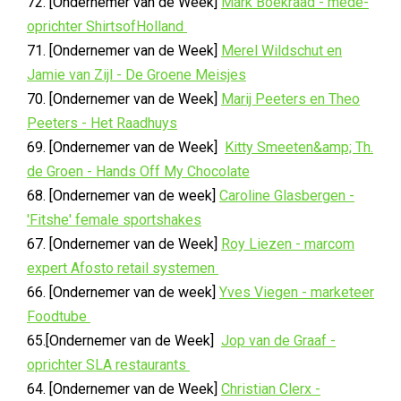
72. [Ondernemer van de Week]
Mark Boekraad - mede-
oprichter ShirtsofHolland
71. [Ondernemer van de Week]
Merel Wildschut en
Jamie van Zijl - De Groene Meisjes
70. [Ondernemer van de Week]
Marij Peeters en Theo
Peeters - Het Raadhuys
69. [Ondernemer van de Week]
Kitty Smeeten&amp; Th.
de Groen - Hands Off My Chocolate
68. [Ondernemer van de week]
Caroline Glasbergen -
'Fitshe' female sportshakes
67. [Ondernemer van de Week]
Roy Liezen - marcom
expert Afosto retail systemen
66. [Ondernemer van de week]
Yves Viegen - marketeer
Foodtube
65.[Ondernemer van de Week]
Jop van de Graaf -
oprichter SLA restaurants
64. [Ondernemer van de Week]
Christian Clerx -