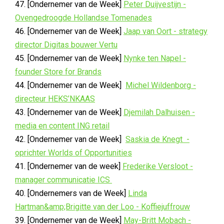
47. [Ondernemer van de Week]
Peter Duijvestijn -
Ovengedroogde Hollandse Tomenades
46. [Ondernemer van de Week]
Jaap van Oort - strategy
director Digitas bouwer Vertu
45. [Ondernemer van de Week]
Nynke ten Napel -
founder Store for Brands
44. [Ondernemer van de Week]
Michel Wildenborg -
directeur HEKS’NKAAS
43. [Ondernemer van de Week]
Djemilah Dalhuisen -
media en content ING retail
42. [Ondernemer van de Week]
Saskia de Knegt -
oprichter Worlds of Opportunities
41. [Ondernemer van de week]
Frederike Versloot -
manager communicatie ICS
40. [Ondernemers van de Week]
Linda
Hartman&amp;Brigitte van der Loo - Koffiejuffrouw
39. [Ondernemer van de Week]
May-Britt Mobach -