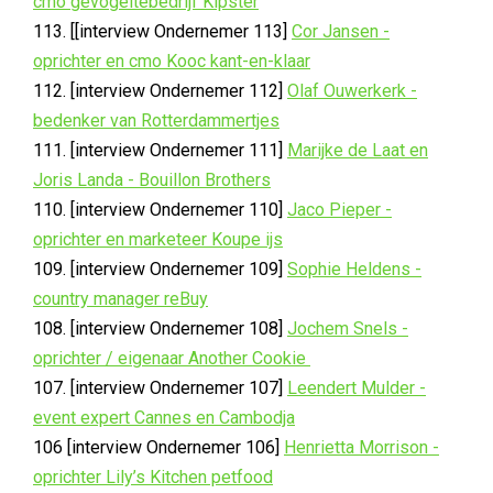
cmo gevogeltebedrijf Kipster
113. [[interview Ondernemer 113]
Cor Jansen -
oprichter en cmo Kooc kant-en-klaar
112. [interview Ondernemer 112]
Olaf Ouwerkerk -
bedenker van Rotterdammertjes
111. [interview Ondernemer 111]
Marijke de Laat en
Joris Landa - Bouillon Brothers
110. [interview Ondernemer 110]
Jaco Pieper -
oprichter en marketeer Koupe ijs
109. [interview Ondernemer 109]
Sophie Heldens -
country manager reBuy
108. [interview Ondernemer 108]
Jochem Snels -
oprichter / eigenaar Another Cookie
107. [interview Ondernemer 107]
Leendert Mulder -
event expert Cannes en Cambodja
106 [interview Ondernemer 106]
Henrietta Morrison -
oprichter Lily’s Kitchen petfood