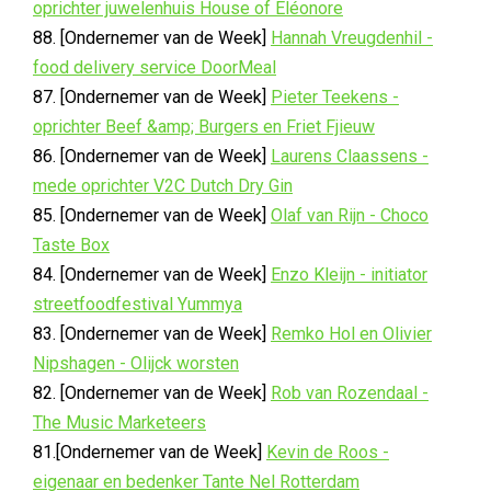
oprichter juwelenhuis House of Eléonore
88. [Ondernemer van de Week]
Hannah Vreugdenhil -
food delivery service DoorMeal
87. [Ondernemer van de Week]
Pieter Teekens -
oprichter Beef &amp; Burgers en Friet Fjieuw
86. [Ondernemer van de Week]
Laurens Claassens -
mede oprichter V2C Dutch Dry Gin
85. [Ondernemer van de Week]
Olaf van Rijn - Choco
Taste Box
84. [Ondernemer van de Week]
Enzo Kleijn - initiator
streetfoodfestival Yummya
83. [Ondernemer van de Week]
Remko Hol en Olivier
Nipshagen - Olijck worsten
82. [Ondernemer van de Week]
Rob van Rozendaal -
The Music Marketeers
81.[Ondernemer van de Week]
Kevin de Roos -
eigenaar en bedenker Tante Nel Rotterdam