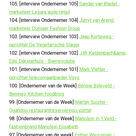
105. [interview Ondernemer 105]
Sander van Bladel -
marketeer Lesara agile retail
104. [interview Ondernemer 104]
Jurryt van Arend,
marketeer Doniger Fashion Group
103. [interview Ondernemer 103]
Jaap Korteweg -
oprichter De Vegetarische Slager
102. [interview Ondernemer 102]
J.W. Kaldenbach&amp;
Edo Dijksterhuis - Bierrevolutie
101. [interview Ondernemer 101]
Mark Vletter -
oprichter telecomaanbieder Voys
100. [Ondernemer van de Week]
Bénine Bijleveld -
Benines Kitchen foodblog
99. [Ondernemer van de Week]
Martijn Suister -
Quandoo restaurantreserverings-portal
98. [Ondernemer van de Week]
Marjolein in 't Veld -
fashionbrand Marjolein Elisabeth
97. [Ondernemer van de week]
Esther Weissman -