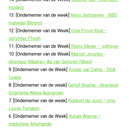
models
13. [Ondernemer van de week]
Niels Verhoeven - NBD
manager Blogmij
12. [Ondernemer van de Week]
Gina Provó Kluit –
oprichter Ffrash
11. [Ondernemer van de Week]
Riens Meijer – schrijver
10. [Ondernemer van de Week]
Marcel Joosten -
directeur M&amp;I Ad van Geloven (Mora)
9. [Ondernemer van de Week]
Rogier van Camp - DGA
Leapp
8. [Ondernemer van de week]
Gerlof Bouma - directeuir
Engelsma Wijnia Autogroep
7. [Ondernemer van de week]
Robbert de Jong – cmo
Looije Tomaten
6. [Ondernemer van de Week]
Rutger Anema –
marketeer Allerhande