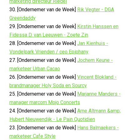
marketing directeur Riedel
30. [Ondernemer van de Week]
Rik Vegter - DGA
Greendaddy
29. [Ondernemer van de Week]
Kirstin Hanssen en
Fidessa D. van Leeuwen - Zoete Zin
28. [Ondernemer van de Week]
Jan Kienhuis -
Vondelpark Vrienden / ceo Epiphany
27. [Ondernemer van de Week]
Jochem Keune -
marketeer Urban Cacao
26. [Ondernemer van de Week]
Vincent Blokland -
brandmanager Holy Soda en Sourcy
25. [Ondernemer van de Week]
Marjanne Manders -
manager marcom Mojo Concerts
24. [Ondernemer van de Week]
Arne Altmann &amp;
Hubert Nieuwendijk - Le Pain Quotidien
23. [Ondernemer van de Week]
Hans Balmaekers -
marketeer Cafe Style