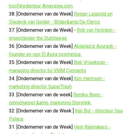
hoofdredacteur Amayzine.com
38. [Ondernemer van de Week]
Rogier Leopold en
Diederik van Gelder - Bilder&amp;De Clercq
37. [Ondernemer van de Week] -
Rob van Holstein -
projectleider the Dutcheese
36. [Ondernemer van de Week]
Abdelaziz Aouragh -
founder en ceo El Asira cosmetica
35. [Ondernemer van de Week]
Bob Vrisekoop -
managing director bij VMM Concepts
34. [Ondernemer van de Week]
Kim Harmsen -
marketing director SuperTrash
33. [Ondernemer van de week]
Remko Been -
omnichannel &amp; marketing Storelink
32. [Ondernemer van de Week ]
Kaji But - directeur Sea
Palace
31. [Ondernemer van de Week]
Hein Raijmakers -