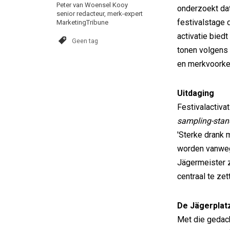
Peter van Woensel Kooy
onderzoekt dat
senior redacteur, merk-expert
festivalstage 
MarketingTribune
activatie bied
Geen tag
tonen volgens
en merkvoorkeu
Uitdaging
Festivalactivat
sampling-stan
'Sterke drank 
worden vanwege
Jägermeister z
centraal te zett
De Jägerplatz
Met die gedach