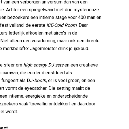
t van een verborgen universum dan van een
ie. Achter een spiegelwand met drie mysterieuze
ken bezoekers een intieme stage voor 400 man en
 festivalland: de eerste
ICE-Cold Room
. Daar
rs letterlijk afkoelen met airco’s in de
. Niet alleen een verademing, maar ook een directe
e merkbelofte: Jägermeister drink je ijskoud.
 de sfeer om
high-energy DJ-sets
en een creatieve
n caravan, die eerder dienstdeed als
 fungeert als DJ-
booth
, er is veel groen, en een
rt vormt de eyecatcher. Die setting maakt de
 een intieme, energieke en onderscheidende
bezoekers vaak 'toevallig ontdekken' en daardoor
el wordt.
pact