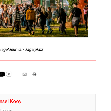
iegeldeur van Jägerplatz
0
nsel Kooy
Tribune