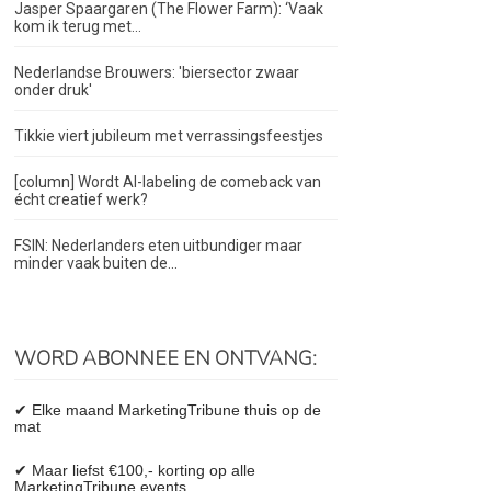
Jasper Spaargaren (The Flower Farm): ‘Vaak
kom ik terug met...
Nederlandse Brouwers: 'biersector zwaar
onder druk'
Tikkie viert jubileum met verrassingsfeestjes
[column] Wordt AI-labeling de comeback van
écht creatief werk?
FSIN: Nederlanders eten uitbundiger maar
minder vaak buiten de...
WORD ABONNEE EN ONTVANG:
✔ Elke maand MarketingTribune thuis op de
mat
✔ Maar liefst €100,- korting op alle
MarketingTribune events