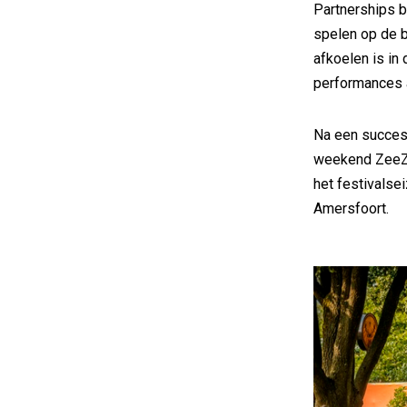
Partnerships b
spelen op de b
afkoelen is in
performances 
Na een succesv
weekend ZeeZou
het festivalse
Amersfoort.