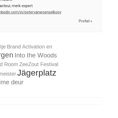
acteur, merk-expert
.linkedin.com/in/petervanwoenselkooy
Profiel »
tje
Brand Activation en
rgen
Into the Woods
ld Room
ZeeZout Festival
Jägerplatz
meister
ime deur