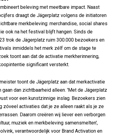
ombineert beleving met meetbare impact. Naast
cijfers draagt de Jägerplatz volgens de initiatoren
 zichtbare merkbeleving: merchandise, social shares
e ook na het festival blijft hangen. Sinds de
023 trok de Jägerplatz ruim 300.000 bezoekers en
ivals inmiddels het merk zélf om de stage te
oek toont aan dat de activatie merkherinnering,
oopintentie significant versterkt.
eister toont de Jägerplatz aan dat merkactivatie
n gaan dan zichtbaarheid alleen. 'Met de Jägerplatz
ust voor een kunstzinnige inslag. Bezoekers zien
zóveel activaties dat je ze alleen raakt als je ze
errassen. Daarom creëren wij liever een verborgen
ltuur, muziek en merkbeleving samensmelten',
olvink, verantwoordelijk voor Brand Activation en