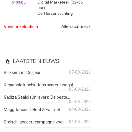
Digital Marketeer (32-36
uur)
De Hersenstichting
Alle vacatures »
Vacature plaatsen
LAATSTE NIEUWS
07-08-2026
Blokker zet 130 jaar...
Regionale lunchketens scoren hoogste...
05-08-2026
Gadiza Saaidi (Unilever): 'De beste...
05-08-2026
04-08-2026
Maggi lanceert Heat & Eat met...
04-08-2026
Grolsch lanceert campagne voor...