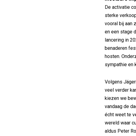
De activatie c
sterke verkoop
vooral bij aan
en een stage di
lancering in 2
benaderen fest
hosten. Onderz
sympathie en k
Volgens Jägerm
veel verder ka
kiezen we bew
vandaag de dag 
écht weet te v
wereld waar cu
aldus Peter Ro