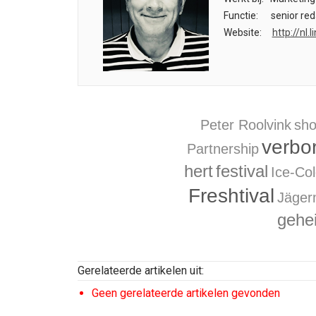
Functie:
senior red
Website:
http://nl
Peter Roolvink
sho
verbo
Partnership
hert
festival
Ice-Co
Freshtival
Jäger
gehe
Gerelateerde artikelen uit:
Geen gerelateerde artikelen gevonden