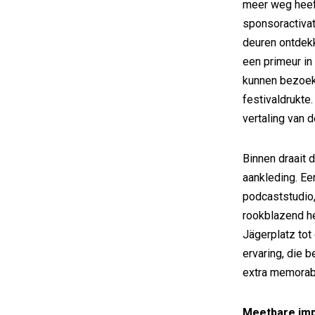
meer weg heef
sponsoractivat
deuren ontdek
een primeur in
kunnen bezoeke
festivaldrukte
vertaling van d
Binnen draait
aankleding. Ee
podcaststudio,
rookblazend he
Jägerplatz tot
ervaring, die 
extra memorab
Meetbare im