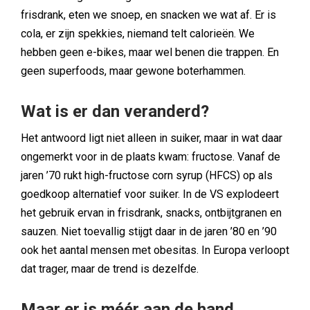
frisdrank, eten we snoep, en snacken we wat af. Er is
cola, er zijn spekkies, niemand telt calorieën. We
hebben geen e-bikes, maar wel benen die trappen. En
geen superfoods, maar gewone boterhammen.
Wat is er dan veranderd?
Het antwoord ligt niet alleen in suiker, maar in wat daar
ongemerkt voor in de plaats kwam: fructose. Vanaf de
jaren
’
70 rukt high-fructose corn syrup (HFCS) op als
goedkoop alternatief voor suiker. In de VS explodeert
het gebruik ervan in frisdrank, snacks, ontbijtgranen en
sauzen. Niet toevallig stijgt daar in de jaren
’
80 en
’
90
ook het aantal mensen met obesitas. In Europa verloopt
dat trager, maar de trend is dezelfde.
Maar er is méér aan de hand.