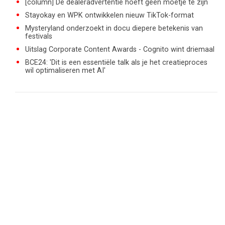
[column] De dealeradvertentie hoeft geen moetje te zijn
Stayokay en WPK ontwikkelen nieuw TikTok-format
Mysteryland onderzoekt in docu diepere betekenis van
festivals
Uitslag Corporate Content Awards - Cognito wint driemaal
BCE24: 'Dit is een essentiële talk als je het creatieproces
wil optimaliseren met AI'