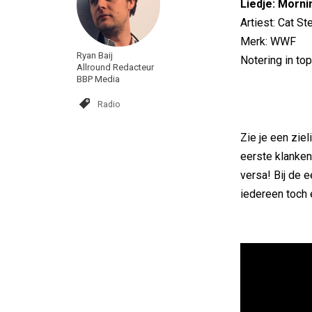
Liedje: Morni
Artiest: Cat S
Merk: WWF
Ryan Baij
Notering in to
Allround Redacteur
BBP Media
Radio
Zie je een zi
eerste klanken
versa! Bij de 
iedereen toch 