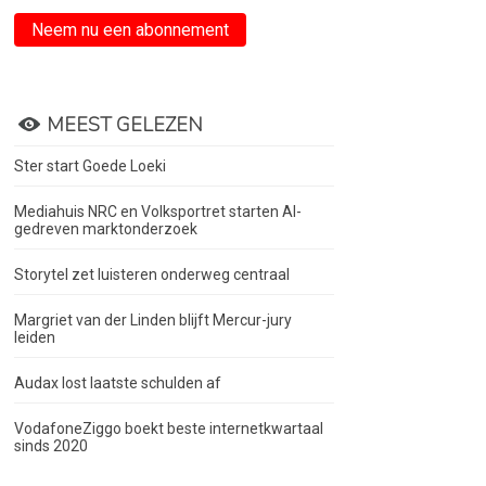
Neem nu een abonnement
MEEST GELEZEN
Ster start Goede Loeki
Mediahuis NRC en Volksportret starten AI-
gedreven marktonderzoek
Storytel zet luisteren onderweg centraal
Margriet van der Linden blijft Mercur-jury
leiden
Audax lost laatste schulden af
VodafoneZiggo boekt beste internetkwartaal
sinds 2020