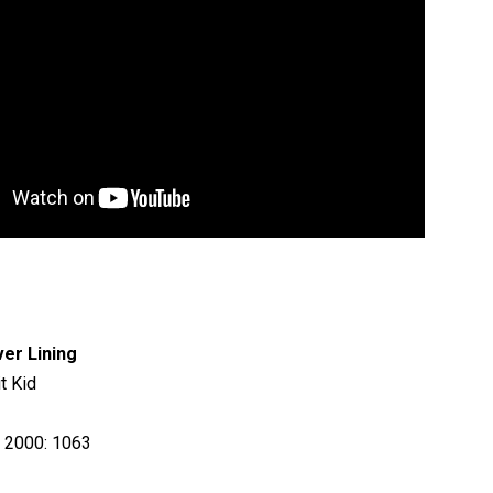
ver Lining
it Kid
p 2000: 1063