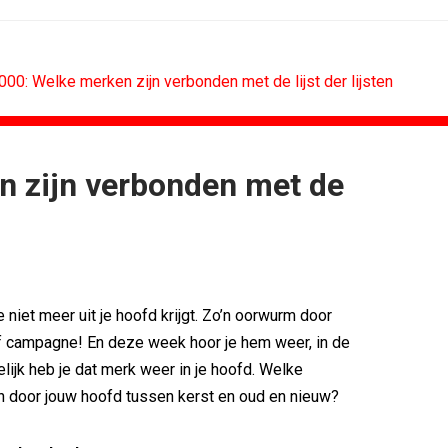
000: Welke merken zijn verbonden met de lijst der lijsten
n zijn verbonden met de
ARKETING
SPONSORING
pagne tegen...
Albert Heijn behoudt positie als...
 Europese...
Tata Consultancy Services verlengt...
NOC*NSF lanceert businessclub voor...
tal centraal
BMV verbindt naam aan PSV
je niet meer uit je hoofd krijgt. Zo’n oorwurm door
ator in voor...
Olympisch schaatsen in Thialf biedt...
f campagne! En deze week hoor je hem weer, in de
gne met Roy...
Lego laat opnieuw Formule 1-coureurs...
lijk heb je dat merk weer in je hoofd. Welke
 door jouw hoofd tussen kerst en oud en nieuw?