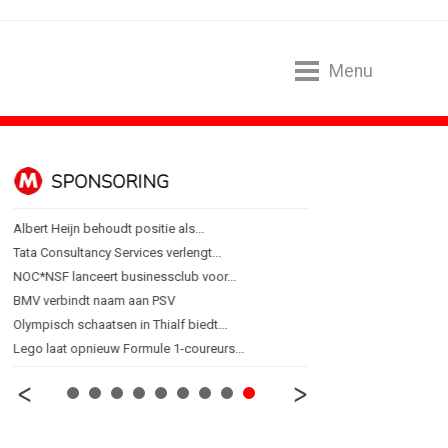
Menu
ALGEMEEN
Ankie Hofste (Norah): 'Merk moet...
[column] De Nederlandse klant als...
Lotte Willemsen: Hoe merken hun...
[column] Rust is het nieuwe premium
Efficiëntie is niet genoeg als...
'Een trend is geen eindpunt, maar...