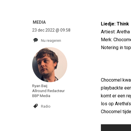
MEDIA
Liedje: Think
23 dec 2022 @ 09:58
Artiest: Aretha
Merk: Chocom
Nu reageren
Notering in to
Chocomel kwam
Ryan Baij
playbackte een
Allround Redacteur
komt er een re
BBP Media
los op Aretha’s
Radio
Chocomel tijd