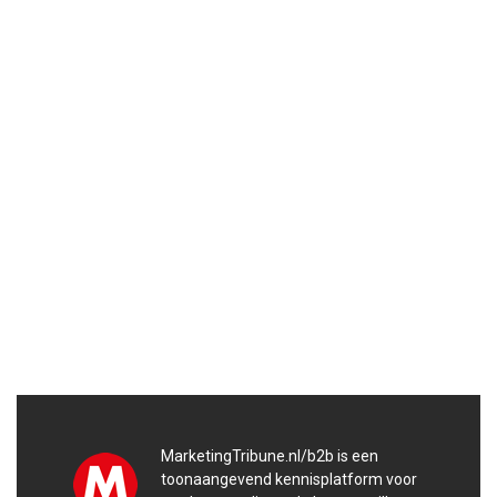
MarketingTribune.nl/b2b is een
toonaangevend kennisplatform voor