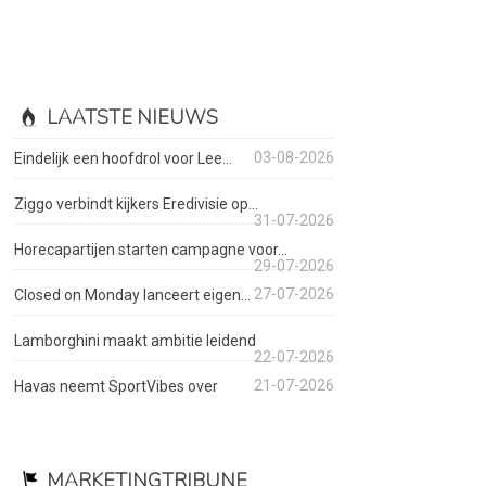
LAATSTE NIEUWS
03-08-2026
Eindelijk een hoofdrol voor Lee...
Ziggo verbindt kijkers Eredivisie op...
31-07-2026
Horecapartijen starten campagne voor...
29-07-2026
27-07-2026
Closed on Monday lanceert eigen...
Lamborghini maakt ambitie leidend
22-07-2026
21-07-2026
Havas neemt SportVibes over
MARKETINGTRIBUNE