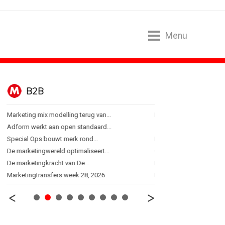
Menu
B2B
BUREAUS
Marketing mix modelling terug van...
Eindelijk een hoofdrol vo
Adform werkt aan open standaard...
Ziggo verbindt kijkers Er
Special Ops bouwt merk rond...
Horecapartijen starten 
De marketingwereld optimaliseert...
Closed on Monday lancee
De marketingkracht van De...
Lamborghini maakt ambi
Marketingtransfers week 28, 2026
Havas neemt SportVibes