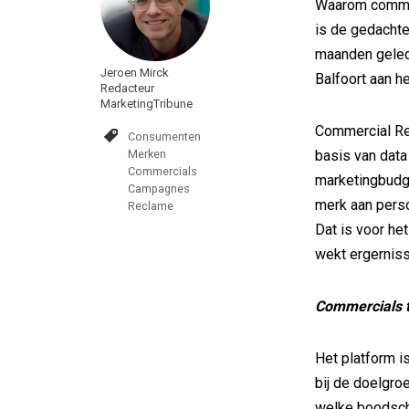
Waarom commerc
is de gedachte
maanden geled
Jeroen Mirck
Balfoort aan h
Redacteur
MarketingTribune
Commercial Re
Consumenten
Merken
basis van data
Commercials
marketingbudge
Campagnes
merk aan perso
Reclame
Dat is voor het
wekt ergerniss
Commercials 
Het platform 
bij de doelgro
welke boodsch