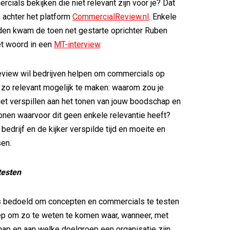
ials bekijken die niet relevant zijn voor je? Dat
 achter het platform
CommercialReview.nl
. Enkele
en kwam de toen net gestarte oprichter Ruben
et woord in een
MT-interview
.
view wil bedrijven helpen om commercials op
 zo relevant mogelijk te maken: waarom zou je
t verspillen aan het tonen van jouw boodschap en
nen waarvoor dit geen enkele relevantie heeft?
 bedrijf en de kijker verspilde tijd en moeite en
en.
testen
is bedoeld om concepten en commercials te testen
ep om zo te weten te komen waar, wanneer, met
ap en aan welke doelgroep een organisatie zijn