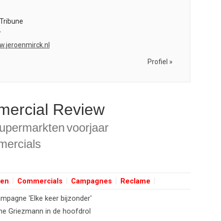
Tribune
r
w.jeroenmirck.nl
Profiel »
ercial Review
upermarkten
voorjaar
ercials
en
Commercials
Campagnes
Reclame
mpagne 'Elke keer bijzonder'
ne Griezmann in de hoofdrol