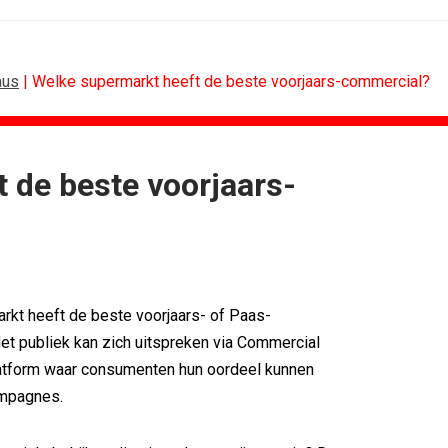
aus
| Welke supermarkt heeft de beste voorjaars-commercial?
 de beste voorjaars-
ING
ALGEMEEN
sitie als...
Marouschka Acquoij...
ces verlengt...
Ankie Hofste (Norah): 'Merk moet...
nessclub voor...
[column] De Nederlandse klant als...
an PSV
Lotte Willemsen: Hoe merken hun...
kt heeft de beste voorjaars- of Paas-
 Thialf biedt...
[column] Rust is het nieuwe premium
t publiek kan zich uitspreken via Commercial
mule 1-coureurs...
Efficiëntie is niet genoeg als...
latform waar consumenten hun oordeel kunnen
mpagnes.