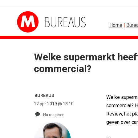
Home
|
Bure
Welke supermarkt heeft
SPONSOR
commercial?
Albert Heijn behoudt po
Tata Consultancy Servi
NOC*NSF lanceert busi
BMV verbindt naam a
BUREAUS
Welke supermar
Olympisch schaatsen in
12 apr 2019 @ 18:10
commercial? He
Lego laat opnieuw For
Review, het p
Nu reageren
geven over ca