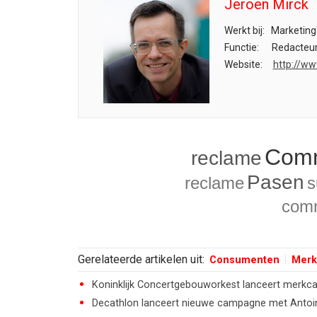
Jeroen Mirck
Werkt bij:
Marketing
Functie:
Redacteu
Website:
http://ww
Comm
reclame
Pasen
reclame
s
comm
Gerelateerde artikelen uit:
Consumenten
Merk
Koninklijk Concertgebouworkest lanceert merkca
Decathlon lanceert nieuwe campagne met Antoi