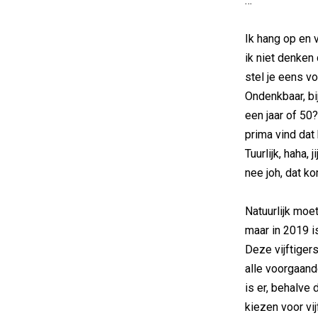
…
Ik hang op e
ik niet denken 
stel je eens v
Ondenkbaar, bij 
een jaar of 50?)
prima vind dat 
Tuurlijk, haha, 
nee joh, dat ko
Natuurlijk moe
maar in 2019 i
Deze vijftiger
alle voorgaande
is er, behalve 
kiezen voor vij