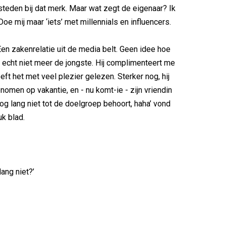
esteden bij dat merk. Maar wat zegt de eigenaar? Ik
Doe mij maar ‘iets’ met millennials en influencers.
en zakenrelatie uit de media belt. Geen idee hoe
ar echt niet meer de jongste. Hij complimenteert me
eeft het met veel plezier gelezen. Sterker nog, hij
omen op vakantie, en - nu komt-ie - zijn vriendin
 nog lang niet tot de doelgroep behoort, haha’ vond
uk blad.
lang niet?’