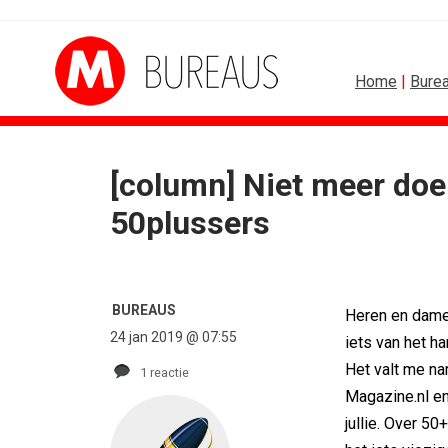
Home
|
Bure
[column] Niet meer doe
50plussers
BUREAUS
Heren en dames
24 jan 2019 @ 07:55
iets van het ha
Het valt me nam
1 reactie
Magazine.nl en 
jullie. Over 50