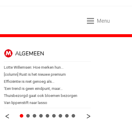
Menu
ALGEMEEN
B2B
Lotte Willemsen: Hoe merken hun...
Marketing mix modelling 
[column] Rust is het nieuwe premium
Adform werkt aan open 
Efficiëntie is niet genoeg als...
Special Ops bouwt merk 
'Een trend is geen eindpunt, maar...
De marketingwereld optim
Thuisbezorgd gaat ook bloemen bezorgen
De marketingkracht van 
Van lippenstift naar lasso
Marketingtransfers wee