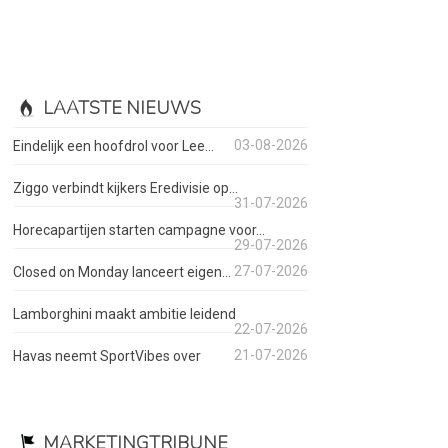
LAATSTE NIEUWS
03-08-2026
Eindelijk een hoofdrol voor Lee...
Ziggo verbindt kijkers Eredivisie op...
31-07-2026
Horecapartijen starten campagne voor...
29-07-2026
27-07-2026
Closed on Monday lanceert eigen...
Lamborghini maakt ambitie leidend
22-07-2026
21-07-2026
Havas neemt SportVibes over
MARKETINGTRIBUNE