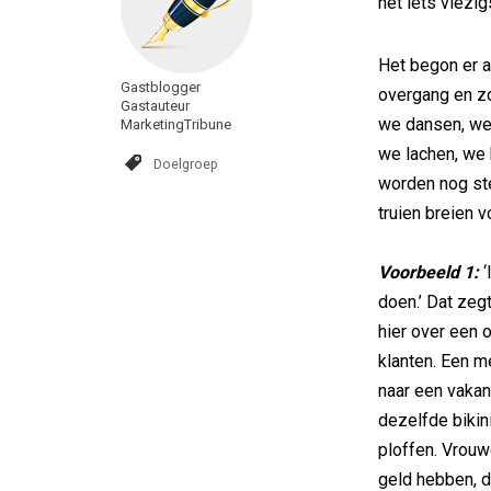
het iets viezig
Het begon er a
Gastblogger
overgang en zo
Gastauteur
we dansen, we 
MarketingTribune
we lachen, we 
Doelgroep
worden nog ste
truien breien v
Voorbeeld 1:
‘
doen.’ Dat zeg
hier over een 
klanten. Een 
naar een vakan
dezelfde bikin
ploffen. Vrouw
geld hebben, d