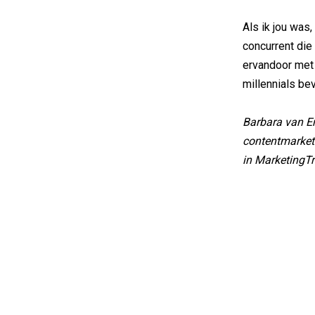
Als ik jou was,
concurrent die
ervandoor met 
millennials bev
Barbara van Er
contentmarket
in MarketingTr