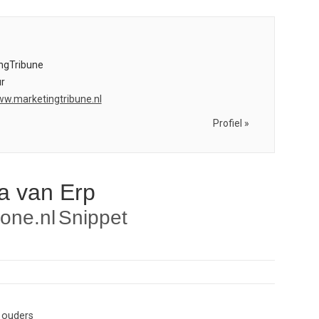
ngTribune
r
ww.marketingtribune.nl
Profiel »
a van Erp
one.nl
Snippet
 ouders