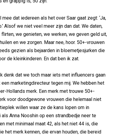
s en grappig is, 50 zijn.
l mee dat iedereen als het over Saar gaat zegt: ‘Ja,
.’ Alsof we niet veel meer zijn dan dat. We daten,
flirten, we genieten, we werken, we geven geld uit,
huilen en we zorgen. Maar nee, hoor. 50+-vrouwen
eds gezien als bejaarden in bloemetjesjurken die
oor de kleinkinderen. En dat ben ik zat.
Ik denk dat we toch maar iets met influencers gaan
t een marketingdirecteur tegen mij. We hebben het
oer-Hollands merk. Een merk met trouwe 50+-
merk voor doodgewone vrouwen die helemaal niet
tieplek willen waar ze de kans lopen om in
i als Anna Nooshin op een strandbedje neer te
en met minimaal maat 42, als het niet 44 is, die
ie het merk kennen, die ervan houden, die bereid