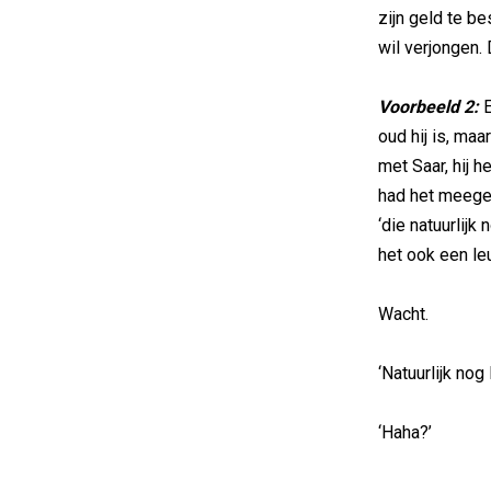
zijn geld te b
wil verjongen. 
Voorbeeld 2:
E
oud hij is, ma
met Saar, hij h
had het meegen
‘die natuurlijk
het ook een le
Wacht.
‘Natuurlijk nog 
‘Haha?’