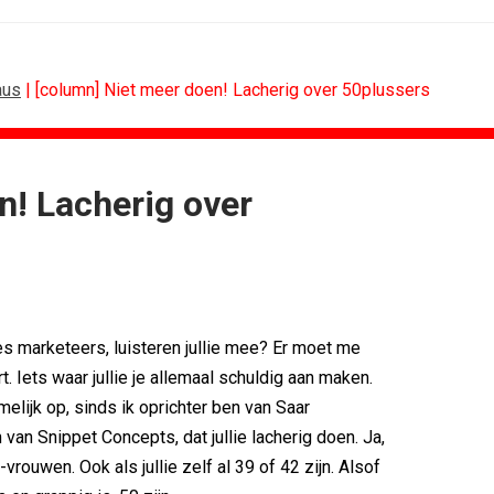
aus
| [column] Niet meer doen! Lacherig over 50plussers
n! Lacherig over
SPONSORING
Tata Consultancy Services verlengt...
NOC*NSF lanceert businessclub voor...
BMV verbindt naam aan PSV
Olympisch schaatsen in Thialf biedt...
 marketeers, luisteren jullie mee? Er moet me
Lego laat opnieuw Formule 1-coureurs...
rt. Iets waar jullie je allemaal schuldig aan maken.
Toy Story 5 komt tot leven in het...
elijk op, sinds ik oprichter ben van Saar
van Snippet Concepts, dat jullie lacherig doen. Ja,
+-vrouwen. Ook als jullie zelf al 39 of 42 zijn. Alsof