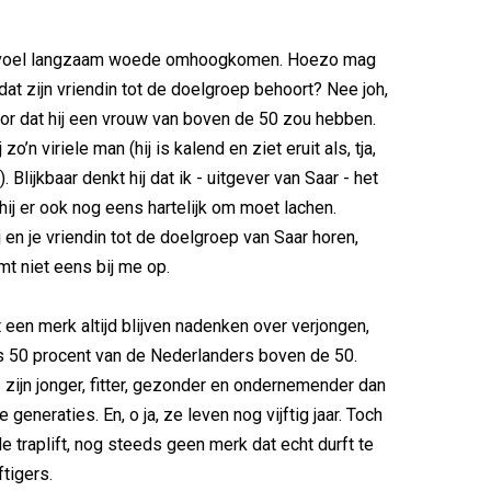
n voel langzaam woede omhoogkomen. Hoezo mag
dat zijn vriendin tot de doelgroep behoort? Nee joh,
oor dat hij een vrouw van boven de 50 zou hebben.
zo’n viriele man (hij is kalend en ziet eruit als, tja,
. Blijkbaar denkt hij dat ik - uitgever van Saar - het
hij er ook nog eens hartelijk om moet lachen.
jij en je vriendin tot de doelgroep van Saar horen,
mt niet eens bij me op.
t een merk altijd blijven nadenken over verjongen,
s 50 procent van de Nederlanders boven de 50.
s zijn jonger, fitter, gezonder en ondernemender dan
 generaties. En, o ja, ze leven nog vijftig jaar. Toch
de traplift, nog steeds geen merk dat echt durft te
ftigers.