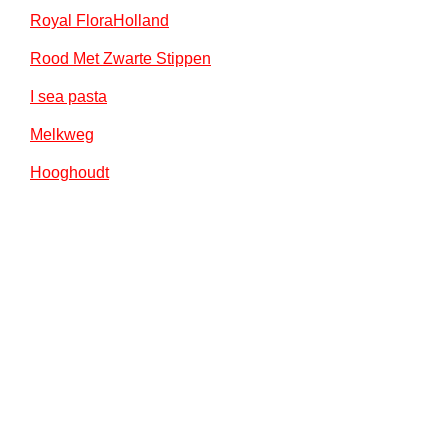
Royal FloraHolland
Rood Met Zwarte Stippen
I sea pasta
Melkweg
Hooghoudt