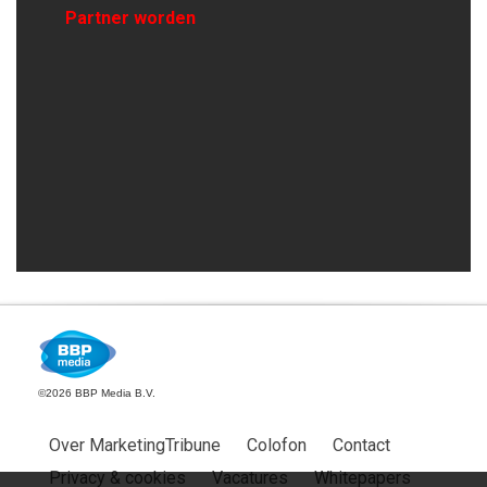
Partner worden
©2026 BBP Media B.V.
Over MarketingTribune
Colofon
Contact
Privacy & cookies
Vacatures
Whitepapers