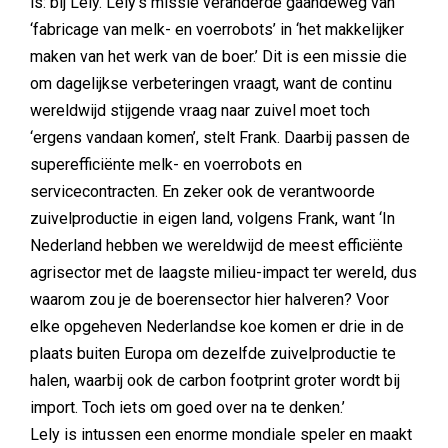
is: bij Lely. Lely’s missie veranderde gaandeweg van
‘fabricage van melk- en voerrobots’ in ‘het makkelijker
maken van het werk van de boer.’ Dit is een missie die
om dagelijkse verbeteringen vraagt, want de continu
wereldwijd stijgende vraag naar zuivel moet toch
‘ergens vandaan komen’, stelt Frank. Daarbij passen de
superefficiënte melk- en voerrobots en
servicecontracten. En zeker ook de verantwoorde
zuivelproductie in eigen land, volgens Frank, want ‘In
Nederland hebben we wereldwijd de meest efficiënte
agrisector met de laagste milieu-impact ter wereld, dus
waarom zou je de boerensector hier halveren? Voor
elke opgeheven Nederlandse koe komen er drie in de
plaats buiten Europa om dezelfde zuivelproductie te
halen, waarbij ook de carbon footprint groter wordt bij
import. Toch iets om goed over na te denken.’
Lely is intussen een enorme mondiale speler en maakt