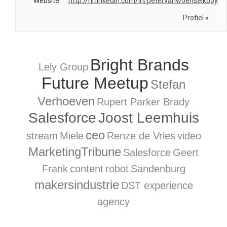
Website:
http://nl.linkedin.com/in/petervanwoenselkooy
Profiel »
Bright Brands
Lely Group
Future Meetup
Stefan
Verhoeven
Rupert Parker Brady
Salesforce
Joost Leemhuis
ceo
stream
Miele
Renze de Vries
video
MarketingTribune
Salesforce
Geert
Frank
content
robot
Sandenburg
makersindustrie
DST experience
agency