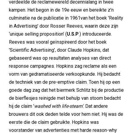
verdeelde de reclamewereld decennialang in twee
kampen. Het begon in de 19e eeuw en bereikte z’n
culminatie na de publicatie in 1961van het boek 'Reality
in Advertising' door Rosser Reeves, waarin deze zijn
‘unique selling proposition’ (
U.S.P
.) introduceerde.
Reeves was vooral geïnspireerd door het boek
'Scientific Advertising', door Claude Hopkins, dat
gebaseerd was op resultaten analyses van direct
response campagnes. Hopkins zag reclame als een
vorm van gedramatiseerde verkoopkunde. Hij bedacht
de techniek van de pre-emptive claim. Toen hij op een
goede dag zag dat het biermerk Schlitz bij de productie
de bierflesjes reinigde met behulp van stoom bedacht
hij de claim '
washed with life-steam'
. Dat andere
brouwers dit ook deden telde voor hem niet. Hij was de
eerste die de claim gebruikte. Hopkins was
voorstander van advertenties met harde reason-why