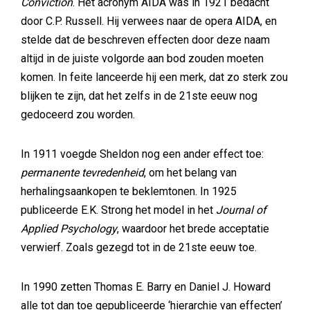
Conviction
. Het acronym AIDA was in 1921 bedacht
door C.P. Russell. Hij verwees naar de opera AIDA, en
stelde dat de beschreven effecten door deze naam
altijd in de juiste volgorde aan bod zouden moeten
komen. In feite lanceerde hij een merk, dat zo sterk zou
blijken te zijn, dat het zelfs in de 21ste eeuw nog
gedoceerd zou worden.
In 1911 voegde Sheldon nog een ander effect toe:
permanente tevredenheid
, om het belang van
herhalingsaankopen te beklemtonen. In 1925
publiceerde E.K. Strong het model in het
Journal of
Applied Psychology
, waardoor het brede acceptatie
verwierf. Zoals gezegd tot in de 21ste eeuw toe.
In 1990 zetten Thomas E. Barry en Daniel J. Howard
alle tot dan toe gepubliceerde ‘hierarchie van effecten’