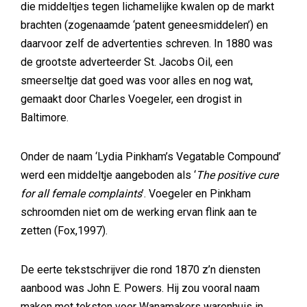
die middeltjes tegen lichamelijke kwalen op de markt
brachten (zogenaamde ‘patent geneesmiddelen’) en
daarvoor zelf de advertenties schreven. In 1880 was
de grootste adverteerder St. Jacobs Oil, een
smeerseltje dat goed was voor alles en nog wat,
gemaakt door Charles Voegeler, een drogist in
Baltimore.
Onder de naam ‘Lydia Pinkham’s Vegatable Compound’
werd een middeltje aangeboden als ‘
The positive cure
for all female complaints
’. Voegeler en Pinkham
schroomden niet om de werking ervan flink aan te
zetten (Fox,1997).
De eerte tekstschrijver die rond 1870 z’n diensten
aanbood was John E. Powers. Hij zou vooral naam
maken met teksten voor Wanamakers warenhuis in