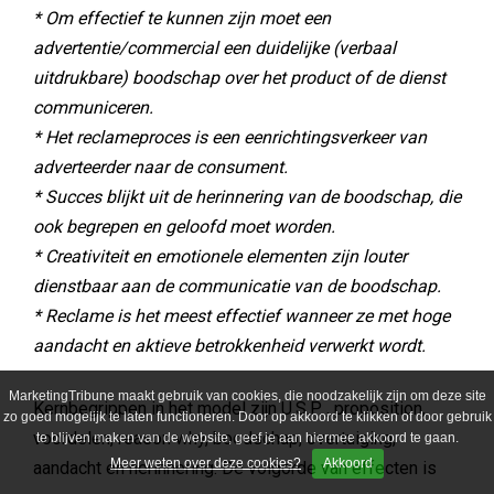
* Om effectief te kunnen zijn moet een
advertentie/commercial een duidelijke (verbaal
uitdrukbare) boodschap over het product of de dienst
communiceren.
* Het reclameproces is een eenrichtingsverkeer van
adverteerder naar de consument.
* Succes blijkt uit de herinnering van de boodschap, die
ook begrepen en geloofd moet worden.
* Creativiteit en emotionele elementen zijn louter
dienstbaar aan de communicatie van de boodschap.
* Reclame is het meest effectief wanneer ze met hoge
aandacht en aktieve betrokkenheid verwerkt wordt.
MarketingTribune maakt gebruik van cookies, die noodzakelijk zijn om deze site
Kernbegrippen in het model zijn U.S.P. , proposition,
zo goed mogelijk te laten functioneren. Door op akkoord te klikken of door gebruik
voordelen, reason why, boodschap, overtuiging,
te blijven maken van de website, geef je aan hiermee akkoord te gaan.
Meer weten over deze cookies?
Akkoord
aandacht en herinnering. De volgorde van effecten is