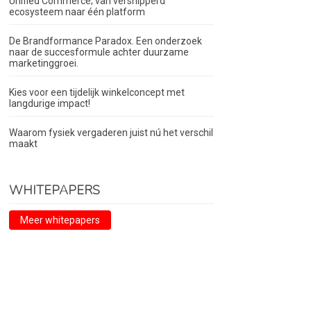
Unified Commerce; van versnipperd
ecosysteem naar één platform
De Brandformance Paradox. Een onderzoek
naar de succesformule achter duurzame
marketinggroei.
Kies voor een tijdelijk winkelconcept met
langdurige impact!
Waarom fysiek vergaderen juist nú het verschil
maakt
WHITEPAPERS
Meer whitepapers