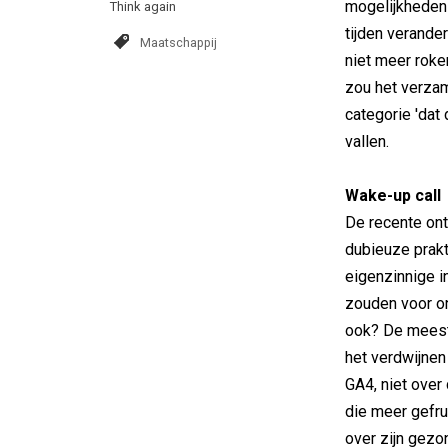
mogelijkheden v
Think again
tijden verande
Maatschappij
niet meer roke
zou het verza
categorie 'dat
vallen.
Wake-up call
De recente ont
dubieuze prakti
eigenzinnige in
zouden voor on
ook? De meeste
het verdwijnen
GA4, niet over 
die meer gefru
over zijn gezo