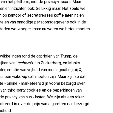
an het platform, niet de privacy-risico’s. Maar
ren en inzichten ook. Gelukkig maar. Net zoals we
n op kantoor of secretaresses koffie laten halen,
melen van onnodige persoonsgegevens ook in de
 deden we vroeger, maar nu weten we beter' moeten
wikkelingen rond de capriolen van Trump, de
jken van ‘
techbro's
’ als Zuckerberg, en Musks
terpretatie van vrijheid van meningsuiting bij X,
s een wake-up call moeten zijn. Maar zijn ze dat
 - online - marketeers zijn vooral bezorgd over
 van third-party cookies en de beperkingen van
de privacy van hun klanten. We zijn als een roker
streerd is over de prijs van sigaretten dan bezorgd
ndheid.