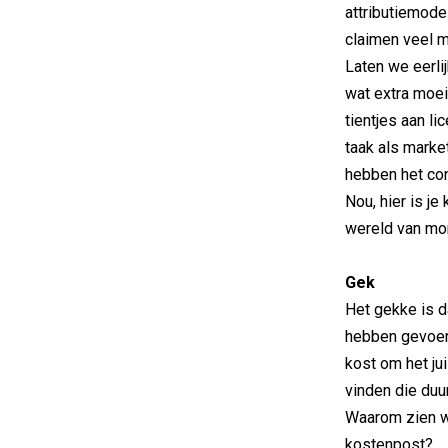
attributiemode
claimen veel m
Laten we eerlij
wat extra moei
tientjes aan li
taak als marke
hebben het con
Nou, hier is je
wereld van mor
Gek
Het gekke is d
hebben gevoer
kost om het jui
vinden die duu
Waarom zien we
kostenpost?