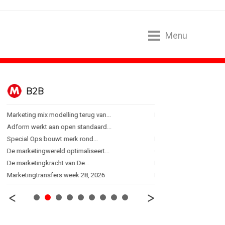
Menu
B2B
BUREAUS
Marketing mix modelling terug van...
Eindelijk een hoofdrol vo
Adform werkt aan open standaard...
Ziggo verbindt kijkers Er
Special Ops bouwt merk rond...
Horecapartijen starten 
De marketingwereld optimaliseert...
Closed on Monday lancee
De marketingkracht van De...
Lamborghini maakt ambi
Marketingtransfers week 28, 2026
Havas neemt SportVibes