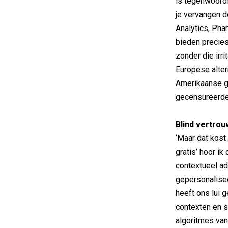
is tegenwoordi
je vervangen d
Analytics, Phan
bieden precies
zonder die irr
Europese altern
Amerikaanse g
gecensureerde
Blind vertro
‘Maar dat kost 
gratis’ hoor ik
contextueel ad
gepersonalisee
heeft ons lui 
contexten en 
algoritmes van