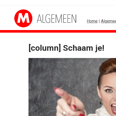
Home
|
Algeme
[column] Schaam je!
SPONSOR
Tata Consultancy Servi
NOC*NSF lanceert busi
BMV verbindt naam a
Olympisch schaatsen in
Lego laat opnieuw For
Toy Story 5 komt tot lev