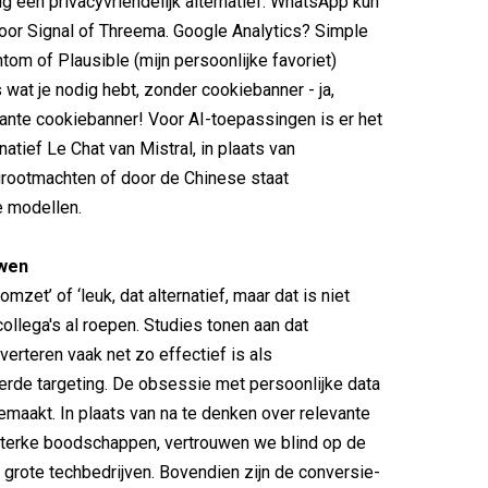
g een privacyvriendelijk alternatief. WhatsApp kun
oor Signal of Threema. Google Analytics? Simple
tom of Plausible (mijn persoonlijke favoriet)
 wat je nodig hebt, zonder cookiebanner - ja,
itante cookiebanner! Voor AI-toepassingen is er het
atief Le Chat van Mistral, in plaats van
rootmachten of door de Chinese staat
 modellen.
uwen
omzet’ of ‘leuk, dat alternatief, maar dat is niet
 collega's al roepen. Studies tonen aan dat
verteren vaak net zo effectief is als
rde targeting. De obsessie met persoonlijke data
gemaakt. In plaats van na te denken over relevante
sterke boodschappen, vertrouwen we blind op de
 grote techbedrijven. Bovendien zijn de conversie-