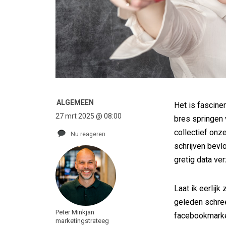
ALGEMEEN
Het is fascine
27 mrt 2025 @ 08:00
bres springen 
collectief onz
Nu reageren
schrijven bevlo
gretig data v
Laat ik eerlijk
geleden schree
Peter Minkjan
facebookmarket
marketingstrateeg