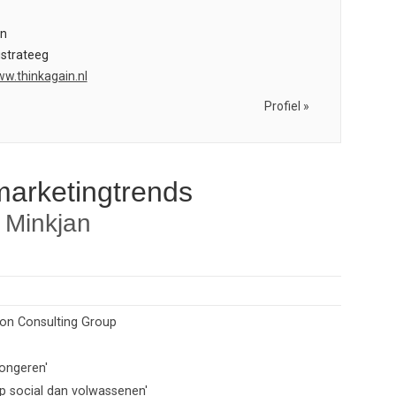
in
strateeg
ww.thinkagain.nl
Profiel »
marketingtrends
 Minkjan
ton Consulting Group
ongeren'
p social dan volwassenen'