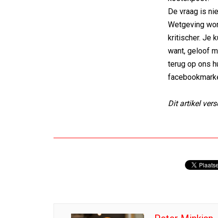
De vraag is ni
Wetgeving wor
kritischer. Je
want, geloof m
terug op ons hu
facebookmarke
Dit artikel ve