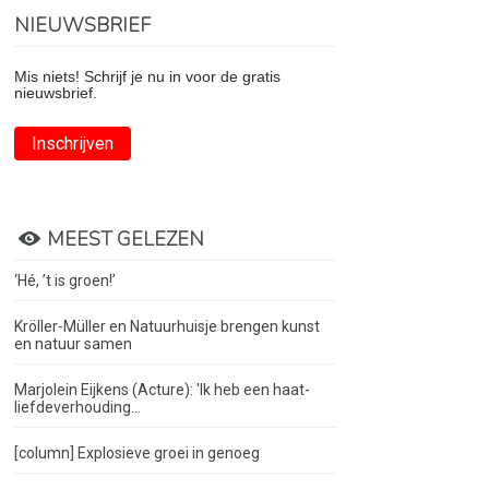
NIEUWSBRIEF
Mis niets! Schrijf je nu in voor de gratis
nieuwsbrief.
Inschrijven
MEEST GELEZEN
‘Hé, ’t is groen!’
Kröller-Müller en Natuurhuisje brengen kunst
en natuur samen
Marjolein Eijkens (Acture): 'Ik heb een haat-
liefdeverhouding...
[column] Explosieve groei in genoeg