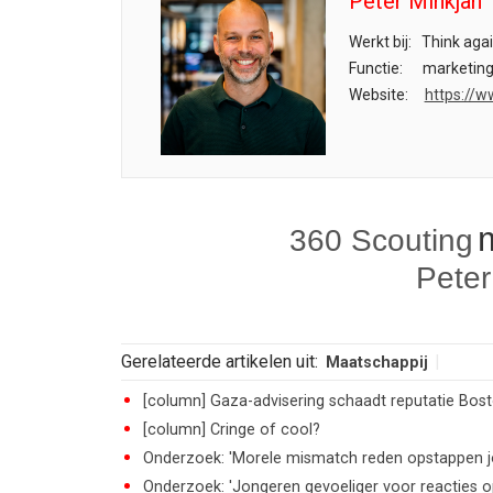
Peter Minkjan
Werkt bij:
Think aga
Functie:
marketing
Website:
https://w
360 Scouting
Peter
Gerelateerde artikelen uit:
Maatschappij
[column] Gaza-advisering schaadt reputatie Bos
[column] Cringe of cool?
Onderzoek: 'Morele mismatch reden opstappen j
Onderzoek: 'Jongeren gevoeliger voor reacties o