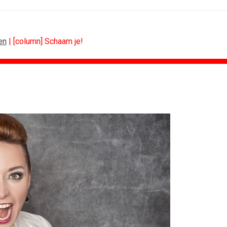
en
| [column] Schaam je!
ING
ALGEMEEN
ces verlengt...
'Een trend is geen eindpunt, maar...
nessclub voor...
Thuisbezorgd gaat ook bloemen bezorgen
an PSV
Van lippenstift naar lasso
 Thialf biedt...
Retour à Cannes
mule 1-coureurs...
Erna Lammers (KVK): 'Een sterk merk...
en in het...
Waar de zon altijd schijnt? In...