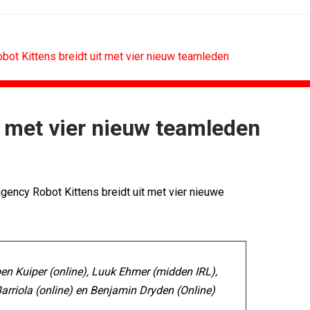
obot Kittens breidt uit met vier nieuw teamleden
t met vier nieuw teamleden
RETAIL
MEDIA
Sander Pluijm van Abovo Maxlead naar...
 scoren hoogste...
Omnicom Media als eerste in...
agency Robot Kittens breidt uit met vier nieuwe
): 'De beste...
Tien nieuwe genomineerden voor Ster...
Eat met...
Storytel zet luisteren onderweg...
agne voor...
Ster start Goede Loeki
n uitbundiger...
Margriet van der Linden blijft...
uben Kuiper (online), Luuk Ehmer (midden IRL),
arriola (online) en Benjamin Dryden (Online)