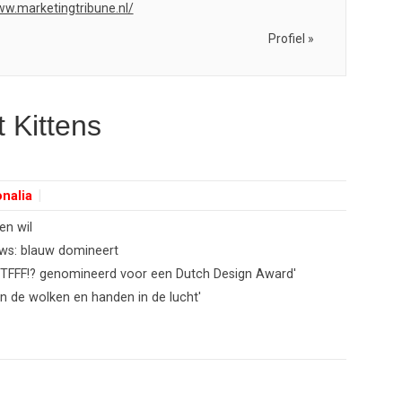
ww.marketingtribune.nl/
Profiel »
 Kittens
nalia
en wil
uws: blauw domineert
WTFFF!? genomineerd voor een Dutch Design Award'
n de wolken en handen in de lucht'