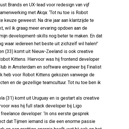
Just Brands en UX-lead voor redesign van vijf
amenwerking met Akqa: ‘Tot nu toe is Robot
te keuze geweest. Na drie jaar aan klantzijde te
, wil ik graag meer ervaring opdoen aan de
mijn development-skills nog beter te maken. En dat
g waar iedereen het beste uit zichzelf wil halen!’
n (33) komt uit Nieuw-Zeeland is ook creative
Robot Kittens. Hiervoor was hij frontend developer
Club in Amsterdam en software engineer bij Finalist
‘Ik heb voor Robot Kittens gekozen vanwege de
cten en de gezellige teamcultuur. Tot nu toe ben ik
la (31) komt uit Uruguay en is gestart als creative
voor was hij full stack developer bij Ligo
reelance developer: ‘In ons eerste gesprek
rect dat Tijmen iemand is die een enorme passie