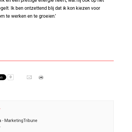
erk en een prettige energie heeft, wat hij ook op het
elt. Ik ben ontzettend blij dat ik kon kiezen voor
om te werken en te groeien.’
0
r
 - MarketingTribune
r