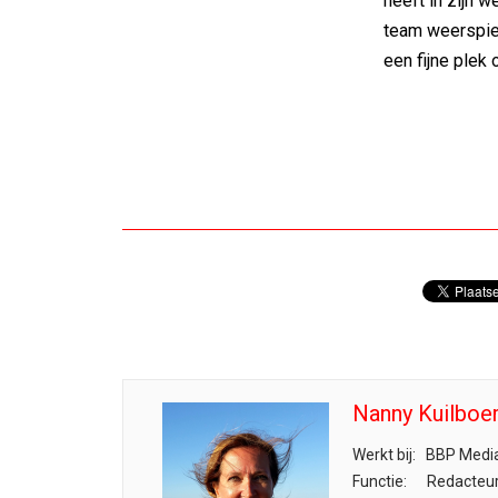
heeft in zijn w
team weerspieg
een fijne plek 
Nanny Kuilboe
Werkt bij:
BBP Media
Functie:
Redacteu