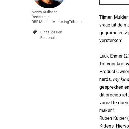
Nanny Kuilboer
Tijmen Mulder
Redacteur
BBP Media - MarketingTribune
vraag uit de ma
Digital design
gegroeid en zi
Personalia
versterken.’
Luuk Ehmer (27
Tot voor kort 
Product Owner 
nerds,
my kind
gesprekken en 
dit precies iet
vooral te doen
maken.’
Ruben Kuiper (
Kittens. Hierv