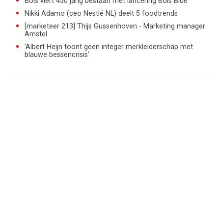
Bols viert 450 jarig bestaan met lancering Bols Blue
Nikki Adamo (ceo Nestlé NL) deelt 5 foodtrends
[marketeer 213] Thijs Gussenhoven - Marketing manager
Amstel
'Albert Heijn toont geen integer merkleiderschap met
blauwe bessencrisis'