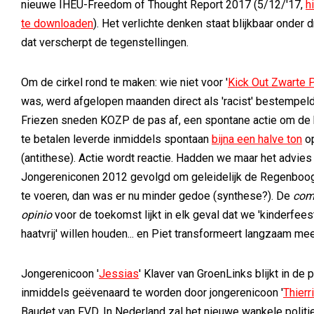
nieuwe IHEU-Freedom of Thought Report 2017 (5/12/'17,
h
te downloaden
). Het verlichte denken staat blijkbaar onder 
dat verscherpt de tegenstellingen.
Om de cirkel rond te maken: wie niet voor '
Kick Out Zwarte P
was, werd afgelopen maanden direct als 'racist' bestempeld
Friezen sneden KOZP de pas af, een spontane actie om de
te betalen leverde inmiddels spontaan
bijna een halve ton
o
(antithese). Actie wordt reactie. Hadden we maar het advies 
Jongereniconen 2012 gevolgd om geleidelijk de Regenboog
te voeren, dan was er nu minder gedoe (synthese?). De
com
opinio
voor de toekomst lijkt in elk geval dat we 'kinderfee
haatvrij' willen houden... en Piet transformeert langzaam mee
Jongerenicoon '
Jessias
' Klaver van GroenLinks blijkt in de 
inmiddels geëvenaard te worden door jongerenicoon '
Thierr
Baudet van FVD. In Nederland zal het nieuwe wankele politi