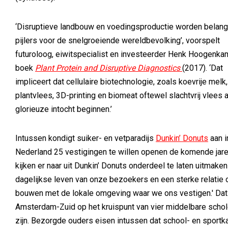
‘Disruptieve landbouw en voedingsproductie worden belangr
pijlers voor de snelgroeiende wereldbevolking’, voorspelt
futuroloog, eiwitspecialist en investeerder Henk Hoogenkam
boek
Plant Protein and Disruptive Diagnostics
(2017). ‘Dat
impliceert dat cellulaire biotechnologie, zoals koevrije melk,
plantvlees, 3D-printing en biomeat oftewel slachtvrij vlees 
glorieuze intocht beginnen.’
Intussen kondigt suiker- en vetparadijs
Dunkin’ Donuts
aan i
Nederland 25 vestigingen te willen openen de komende jare
kijken er naar uit Dunkin’ Donuts onderdeel te laten uitmaken
dagelijkse leven van onze bezoekers en een sterke relatie 
bouwen met de lokale omgeving waar we ons vestigen.' Dat b
Amsterdam-Zuid op het kruispunt van vier middelbare schol
zijn. Bezorgde ouders eisen intussen dat school- en sportk