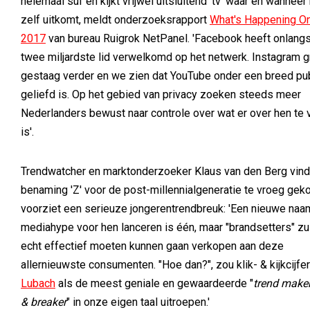
helemaal suf en kijkt vrijwel uitsluitend ‘tv’ waar en wanneer
zelf uitkomt, meldt onderzoeksrapport
What's Happening On
2017
van bureau Ruigrok NetPanel. 'Facebook heeft onlangs
twee miljardste lid verwelkomd op het netwerk. Instagram g
gestaag verder en we zien dat YouTube onder een breed pu
geliefd is. Op het gebied van privacy zoeken steeds meer
Nederlanders bewust naar controle over wat er over hen te 
is'.
Trendwatcher en marktonderzoeker Klaus van den Berg vind
benaming 'Z' voor de post-millennialgeneratie te vroeg gek
voorziet een serieuze jongerentrendbreuk: 'Een nieuwe naa
mediahype voor hen lanceren is één, maar "brandsetters" zu
echt effectief moeten kunnen gaan verkopen aan deze
allernieuwste consumenten. "Hoe dan?", zou klik- & kijkcijfe
Lubach
als de meest geniale en gewaardeerde "
trend maker
& breaker
" in onze eigen taal uitroepen.'