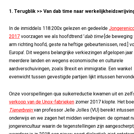
1. Terugblik >>
Van dab time naar werkelijkheidswrijvin
In de inmiddels 118.200x gelezen en gedeelde
Jongerenic
2017
voorzagen we als hoofdtrend '
dab time
[de beweging 
arm richting hoofd, geste na heftige gebeurtenissen, red.] v
Europa'. Dit wegens belangrijke verkiezingen afgelopen jaar 
meerdere landen en wegens economische en culturele
aardverschuivingen, zoals Brexit en immigratie. Een wankel
evenwicht tussen gevestigde partijen lijkt intussen hervond
Onze voorspellingen qua suikerreductie kwamen uit en zelf
verkoop van de Unox-fabrieken
zomer 2017 klopte. Het bo
Tienerbrein
van professor Jelle Jolles (VU) bereikt intussen
onderwijs en we zagen het midden verdwijnen: de opmaat n
jongerencultuur waarin de tegenstellingen zijn aangescherpt