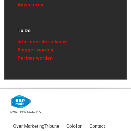
Adverteren
To Do
Informeer de redactie
Blogger worden
Partner worden
©2026 BBP Media B.V.
Over MarketingTribune
Colofon
Contact