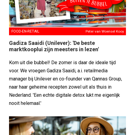
FOOD-EN-RETAIL
Peter van Woensel Kooy
Gadiza Saaidi (Unilever): 'De beste
marktkooplui zijn meesters in lezen'
Kom uit die bubbel! De zomer is daar de ideale tijd
voor. We vroegen Gadiza Saaidi, a.i. retailmedia
manager bij Unilever en co-founder van Qannas Group,
naar haar geheime recepten zowel uit als thuis in
Nederland. 'Een echte digitale detox lukt me eigenlijk
nooit helemaal.'