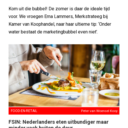
Kom uit die bubbel! De zomer is daar de ideale tijd
voor. We vroegen Erna Lammers, Merkstrateeg bij
Kamer van Koophandel, naar haar ultieme tip: ‘Onder
water bestaat de marketingbubbel even niet’.
FOOD-EN-RETAIL
Peter van Woensel Kooy
FSIN: Nederlanders eten uitbundiger maar
minder vaak buiten de deur