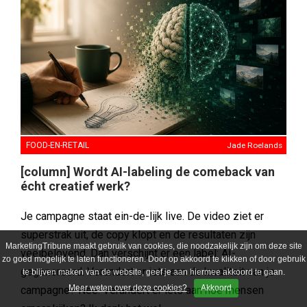
FOOD-EN-RETAIL
Jade Roelands
[column] Wordt AI-labeling de comeback van
écht creatief werk?
Je campagne staat ein-de-lijk live. De video ziet er
superstrak uit, de copy klopt en de resultaten zijn
MarketingTribune maakt gebruik van cookies, die noodzakelijk zijn om deze site
veelbelovend. Dan verschijnt er een label: AI-
zo goed mogelijk te laten functioneren. Door op akkoord te klikken of door gebruik
gegenereerd. Verandert er iets aan de kwaliteit van je
te blijven maken van de website, geef je aan hiermee akkoord te gaan.
Meer weten over deze cookies?
Akkoord
campagne? Nee. Verandert er iets aan hoe mensen