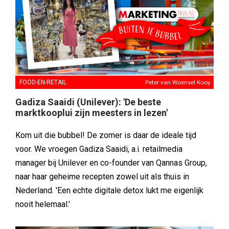
FOOD-EN-RETAIL
Peter van Woensel Kooy
Gadiza Saaidi (Unilever): 'De beste
marktkooplui zijn meesters in lezen'
Kom uit die bubbel! De zomer is daar de ideale tijd
voor. We vroegen Gadiza Saaidi, a.i. retailmedia
manager bij Unilever en co-founder van Qannas Group,
naar haar geheime recepten zowel uit als thuis in
Nederland. 'Een echte digitale detox lukt me eigenlijk
nooit helemaal.'