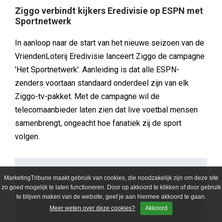
Ziggo verbindt kijkers Eredivisie op ESPN met
Sportnetwerk
In aanloop naar de start van het nieuwe seizoen van de
VriendenLoterij Eredivisie lanceert Ziggo de campagne
'Het Sportnetwerk'. Aanleiding is dat alle ESPN-
zenders voortaan standaard onderdeel zijn van elk
Ziggo-tv-pakket. Met de campagne wil de
telecomaanbieder laten zien dat live voetbal mensen
samenbrengt, ongeacht hoe fanatiek zij de sport
volgen.
MarketingTribune maakt gebruik van cookies, die noodzakelijk zijn om deze site
zo goed mogelijk te laten functioneren. Door op akkoord te klikken of door gebruik
te blijven maken van de website, geef je aan hiermee akkoord te gaan.
Meer weten over deze cookies?
Akkoord