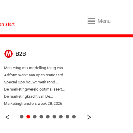
Menu
an start
B2B
BUREAUS
Marketing mix modelling terug van...
Eindelijk een hoofdrol vo
Adform werkt aan open standaard...
Ziggo verbindt kijkers Er
Special Ops bouwt merk rond...
Horecapartijen starten 
De marketingwereld optimaliseert...
Closed on Monday lancee
De marketingkracht van De...
Lamborghini maakt ambi
Marketingtransfers week 28, 2026
Havas neemt SportVibes