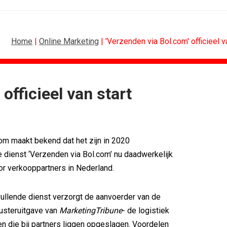
Home
|
Online Marketing
| 'Verzenden via Bol.com' officieel v
officieel van start
ING
ALGEMEEN
sitie als...
Marouschka Acquoij...
ces verlengt...
Ankie Hofste (Norah): 'Merk moet...
om maakt bekend dat het zijn in 2020
nessclub voor...
[column] De Nederlandse klant als...
an PSV
Lotte Willemsen: Hoe merken hun...
dienst ‘Verzenden via Bol.com’ nu daadwerkelijk
 Thialf biedt...
[column] Rust is het nieuwe premium
or verkooppartners in Nederland.
mule 1-coureurs...
Efficiëntie is niet genoeg als...
ullende dienst verzorgt de aanvoerder van de
usteruitgave van
MarketingTribune
- de logistiek
en die bij partners liggen opgeslagen. Voordelen