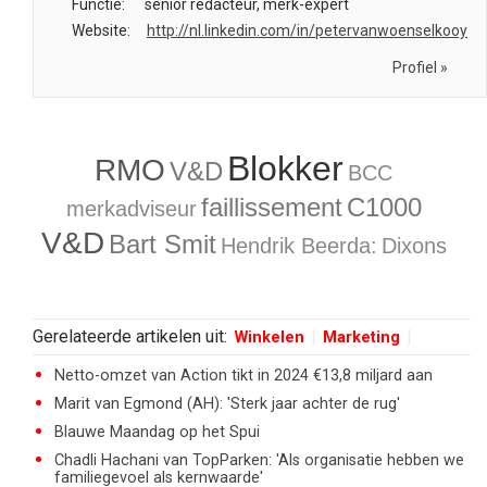
Functie:
senior redacteur, merk-expert
Website:
http://nl.linkedin.com/in/petervanwoenselkooy
Profiel »
Blokker
RMO
V&D
BCC
faillissement
C1000
merkadviseur
V&D
Bart Smit
Hendrik Beerda:
Dixons
Gerelateerde artikelen uit:
Winkelen
Marketing
Netto-omzet van Action tikt in 2024 €13,8 miljard aan
Marit van Egmond (AH): 'Sterk jaar achter de rug'
Blauwe Maandag op het Spui
Chadli Hachani van TopParken: 'Als organisatie hebben we
familiegevoel als kernwaarde'