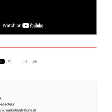
0
a
Redacteur
ww.marketingtribune.nl