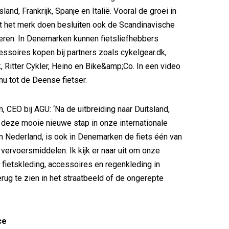
sland, Frankrijk, Spanje en Italië. Vooral de groei in
t het merk doen besluiten ook de Scandinavische
eren. In Denemarken kunnen fietsliefhebbers
essoires kopen bij partners zoals cykelgear.dk,
k, Ritter Cykler, Heino en Bike&amp;Co. In een video
nu tot de Deense fietser.
, CEO bij AGU: ‘Na de uitbreiding naar Duitsland,
p deze mooie nieuwe stap in onze internationale
 in Nederland, is ook in Denemarken de fiets één van
 vervoersmiddelen. Ik kijk er naar uit om onze
n fietskleding, accessoires en regenkleding in
ug te zien in het straatbeeld of de ongerepte
ce