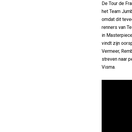
De Tour de Fran
het Team Jumbo
omdat dit tevee
renners van T
in Masterpiece
vindt zijn oor
Vermeer, Rembr
streven naar p
Visma.