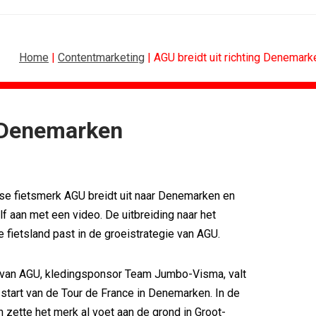
Home
|
Contentmarketing
| AGU breidt uit richting Denemark
g Denemarken
MARKETING
DESIGN
oor Holland...
PRO bouwt identiteit rond Groene Roos
voetbal
Coca-Cola: verpakking krijgt...
se fietsmerk AGU breidt uit naar Denemarken en
w winnen...
Blond Amsterdam ontwerpt...
ix Content...
Porsche kiest emotie boven features
lf aan met een video. De uitbreiding naar het
 Nederland met...
KNVB toont Oranje-portretten in hart...
 fietsland past in de groeistrategie van AGU.
eren Groene...
Studenten filteren sigaret uit iconen
g van AGU, kledingsponsor Team Jumbo-Visma, valt
tart van de Tour de France in Denemarken. In de
n zette het merk al voet aan de grond in Groot-