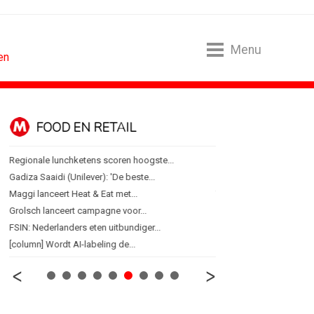
Menu
en
FOOD EN RETAIL
MEDIA
Regionale lunchketens scoren hoogste...
Sander Pluijm van Abovo
Gadiza Saaidi (Unilever): 'De beste...
Omnicom Media als eerst
Maggi lanceert Heat & Eat met...
Tien nieuwe genomineerd
Grolsch lanceert campagne voor...
Storytel zet luisteren on
FSIN: Nederlanders eten uitbundiger...
Ster start Goede Loeki
[column] Wordt AI-labeling de...
Margriet van der Linden bl