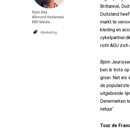
Brittannië, Duit
Ryan Baij
Duitsland heef
Allround Redacteur
markt te verov
BBP Media
kleding en acc
Marketing
cykelpartner.d
richt AGU zich 
Björn Jeurissen
ben ik trots o
groei. Net als
de populairste
uitgebreide lij
Denemarken ter
natuur.’
Tour de Fran