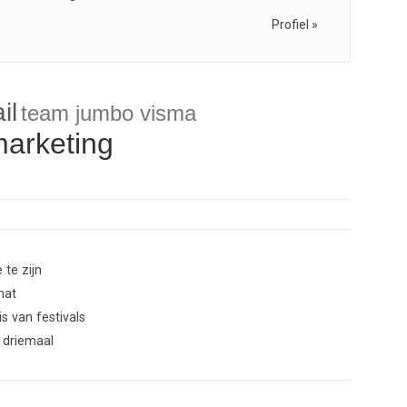
Profiel »
il
team jumbo visma
arketing
te zijn
mat
s van festivals
 driemaal