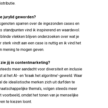
stributie.
e jurylid geworden?
genoten sparren over de ingezonden cases en
rs standpunten vind ik inspirerend en waardevol.
n blinde vlekken blijven onderzoeken over wat je
 sterk vindt aan een case is nuttig en ik vind het
jn mening te mogen geven.
zie jij in contentmarketing?
 steeds meer aandacht voor diversiteit en inclusie
st al het AI- en 'kraak het algoritme'-geweld. Waar
l de idealistische merken zich uit durfden te
maatschappelijke thema's, volgen steeds meer
it voorbeeld, omdat het tonen van je menselijke
ven te kiezen loont.