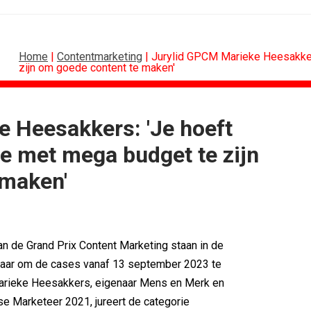
Home
|
Contentmarketing
| Jurylid GPCM Marieke Heesakker
zijn om goede content te maken'
 Heesakkers: 'Je hoeft
MARKETING
DESIGN
ie met mega budget te zijn
oor Holland...
PRO bouwt identiteit rond Groene Roos
 maken'
voetbal
Coca-Cola: verpakking krijgt...
w winnen...
Blond Amsterdam ontwerpt...
ix Content...
Porsche kiest emotie boven features
 Nederland met...
KNVB toont Oranje-portretten in hart...
eren Groene...
Studenten filteren sigaret uit iconen
an de Grand Prix Content Marketing staan in de
klaar om de cases vanaf 13 september 2023 te
arieke Heesakkers, eigenaar Mens en Merk en
e Marketeer 2021, jureert de categorie