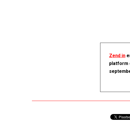
Zend in
en
platform 
septembe