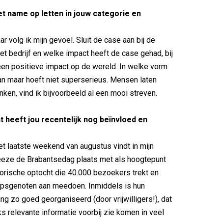
t name op letten in jouw categorie en
aar volg ik mijn gevoel. Sluit de case aan bij de
het bedrijf en welke impact heeft de case gehad, bij
en positieve impact op de wereld. In welke vorm
an maar hoeft niet superserieus. Mensen laten
nken, vind ik bijvoorbeeld al een mooi streven.
 heeft jou recentelijk nog beïnvloed en
het laatste weekend van augustus vindt in mijn
eze de Brabantsedag plaats met als hoogtepunt
torische optocht die 40.000 bezoekers trekt en
rpsgenoten aan meedoen. Inmiddels is hun
ng zo goed georganiseerd (door vrijwilligers!), dat
jks relevante informatie voorbij zie komen in veel