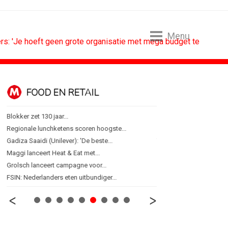
Menu
s: 'Je hoeft geen grote organisatie met mega budget te
FOOD EN RETAIL
MEDIA
Blokker zet 130 jaar...
Sander Pluijm van Abovo
Regionale lunchketens scoren hoogste...
Omnicom Media als eerst
Gadiza Saaidi (Unilever): 'De beste...
Tien nieuwe genomineerd
Maggi lanceert Heat & Eat met...
Storytel zet luisteren on
Grolsch lanceert campagne voor...
Ster start Goede Loeki
FSIN: Nederlanders eten uitbundiger...
Margriet van der Linden bl