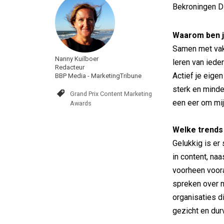
Bekroningen Di
Waarom ben j
Samen met vak
Nanny Kuilboer
leren van iede
Redacteur
Actief je eige
BBP Media - MarketingTribune
sterk en minder
Grand Prix Content Marketing
een eer om mi
Awards
Welke trends 
Gelukkig is er
in content, naa
voorheen voora
spreken over 
organisaties d
gezicht en dur