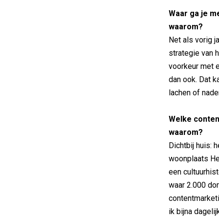
Waar ga je me
waarom?
Net als vorig j
strategie van 
voorkeur met e
dan ook. Dat k
lachen of nade
Welke content
waarom?
Dichtbij huis: 
woonplaats He
een cultuurhis
waar 2.000 do
contentmarketi
ik bijna dageli