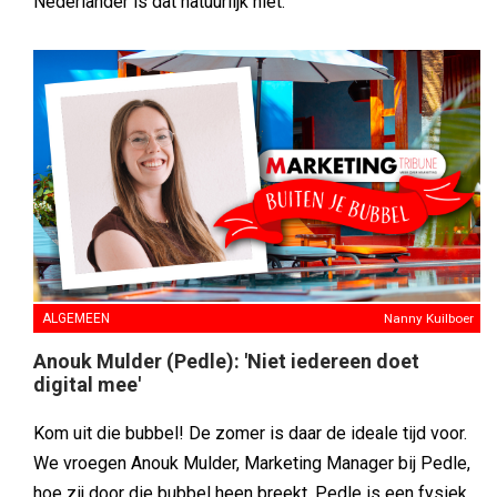
Nederlander is dat natuurlijk niet.’
ALGEMEEN
Nanny Kuilboer
Anouk Mulder (Pedle): 'Niet iedereen doet
digital mee'
Kom uit die bubbel! De zomer is daar de ideale tijd voor.
We vroegen Anouk Mulder, Marketing Manager bij Pedle,
hoe zij door die bubbel heen breekt. Pedle is een fysiek