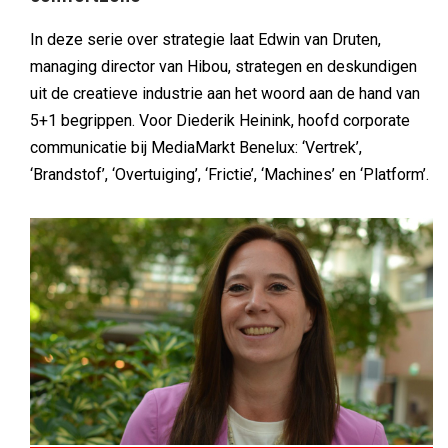
B2B
Nanny Kuilboer
Priscilla-Fleur Hellemons (Driessen Groep): 'Ik
gebruik AI vooral als sparringpartner'
In aflevering 152 van Mijn Marketing is het woord aan
Priscilla-Fleur Hellemons, marketingmanager bij HR-
dienstverlener Driessen Groep: ‘We zijn continu bezig