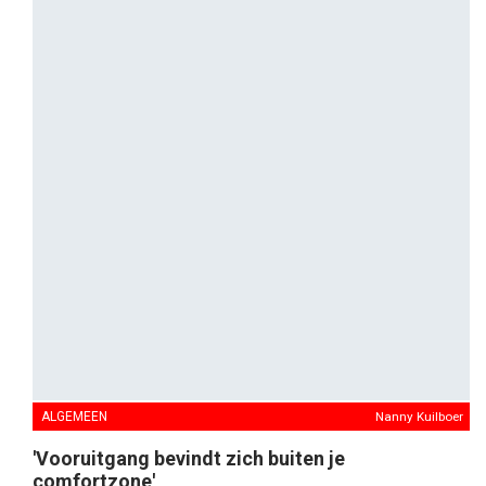
ALGEMEEN
Nanny Kuilboer
'Vooruitgang bevindt zich buiten je
comfortzone'
In deze serie over strategie laat Edwin van Druten,
managing director van Hibou, strategen en deskundigen
uit de creatieve industrie aan het woord aan de hand van
5+1 begrippen. Voor Diederik Heinink, hoofd corporate
communicatie bij MediaMarkt Benelux: ‘Vertrek’,
‘Brandstof’, ‘Overtuiging’, ‘Frictie’, ‘Machines’ en ‘Platform’.