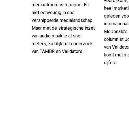
voorbijkomt
mediastroom is topsport. En
heel market
niet eenvoudig in ons
geleden voo
versnipperde medialandschap.
internation
Maar met de strategische inzet
McDonald’s.
van audio maak je al snel
columnist J
meters, zo blijkt uit onderzoek
van Validato
van TAMBR en Validators.
komt met i
cijfers.