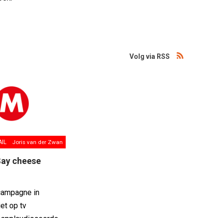
Volg via RSS
AIL
Joris van der Zwan
Say cheese
campagne in
et op tv