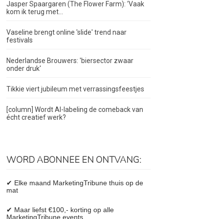
Jasper Spaargaren (The Flower Farm): ‘Vaak
kom ik terug met...
Vaseline brengt online 'slide' trend naar
festivals
Nederlandse Brouwers: 'biersector zwaar
onder druk'
Tikkie viert jubileum met verrassingsfeestjes
[column] Wordt AI-labeling de comeback van
écht creatief werk?
WORD ABONNEE EN ONTVANG:
✔ Elke maand MarketingTribune thuis op de
mat
✔ Maar liefst €100,- korting op alle
MarketingTribune events