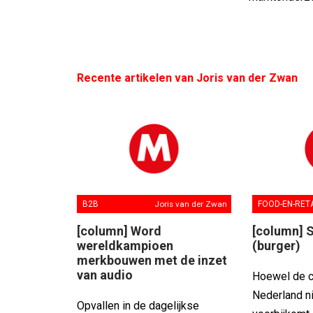
Recente artikelen van Joris van der Zwan
B2B
Joris van der Zwan
FOOD-EN-RET
[column] Word
[column] 
wereldkampioen
(burger)
merkbouwen met de inzet
van audio
Hoewel de 
Nederland ni
Opvallen in de dagelijkse