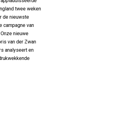
, applaudisseerde
ingland twee weken
r de nieuwste
ale campagne van
 Onze nieuwe
oris van der Zwan
rs analyseert en
ndrukwekkende