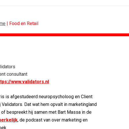
me
| Food en Retail
RETAIL
MEDIA
 scoren hoogste...
Sander Pluijm van Abovo Maxlead naar...
lidators
): 'De beste...
Omnicom Media als eerste in...
ent consultant
Eat met...
Tien nieuwe genomineerden voor Ster...
ttps://www.validators.nl
agne voor...
Storytel zet luisteren onderweg...
n uitbundiger...
Ster start Goede Loeki
is is afgestudeerd neuropsycholoog en Client
ling de...
Margriet van der Linden blijft...
j Validators. Dat wat hem opvalt in marketingland
op, of bespreekt hij samen met Bart Massa in de
erkelijk
, de podcast van over marketing en
oek.