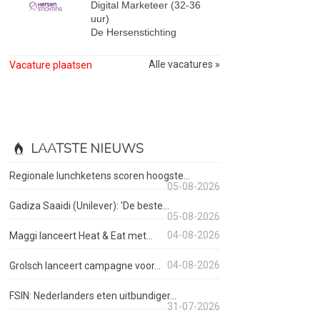
Digital Marketeer (32-36
uur)
De Hersenstichting
Alle vacatures »
Vacature plaatsen
LAATSTE NIEUWS
Regionale lunchketens scoren hoogste...
05-08-2026
Gadiza Saaidi (Unilever): 'De beste...
05-08-2026
04-08-2026
Maggi lanceert Heat & Eat met...
04-08-2026
Grolsch lanceert campagne voor...
FSIN: Nederlanders eten uitbundiger...
31-07-2026