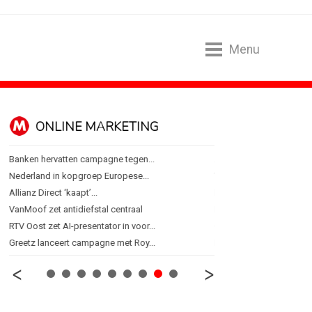
Menu
ONLINE MARKETING
SPONSORI
Banken hervatten campagne tegen...
Albert Heijn behoudt posi
Nederland in kopgroep Europese...
Tata Consultancy Service
Allianz Direct ‘kaapt’...
NOC*NSF lanceert busine
VanMoof zet antidiefstal centraal
BMV verbindt naam aan
RTV Oost zet AI-presentator in voor...
Olympisch schaatsen in T
Greetz lanceert campagne met Roy...
Lego laat opnieuw Formu