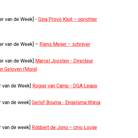
er van de Week] -
Gina Provó Kluit – oprichter
er van de Week] –
Riens Meijer – schrijver
er van de Week]
Marcel Joosten - Directeur
n Geloven (Mora)
r van de Week]
Rogier van Camp - DGA Leapp
r van de week]
Gerlof Bouma - Engelsma Wijnia
r van de week]
Robbert de Jong – cmo Looije