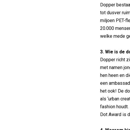
Dopper bestaat
tot dusver rui
miljoen PET-fl
20.000 mensen 
welke mede gef
3. Wie is de 
Dopper richt z
met namen jon
hen heen en di
een ambassade
het ook! De d
als ‘urban cre
fashion houdt.
Dot Award is d