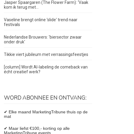
Jasper Spaargaren (The Flower Farm): ‘Vaak
kom ik terug met...
Vaseline brengt online 'slide' trend naar
festivals
Nederlandse Brouwers: 'biersector zwaar
onder druk'
Tikkie viert jubileum met verrassingsfeestjes
[column] Wordt AI-labeling de comeback van
écht creatief werk?
WORD ABONNEE EN ONTVANG:
✔ Elke maand MarketingTribune thuis op de
mat
✔ Maar liefst €100,- korting op alle
MarketingTribune events