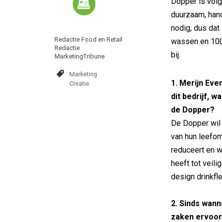
Dopper is volg
duurzaam, hand
nodig, dus dat 
Redactie Food en Retail
wassen en 100
Redactie
bij.
MarketingTribune
Marketing
1. Merijn Eve
Creatie
dit bedrijf,
wa
de Dopper?
De Dopper wil 
van hun leefom
reduceert en w
heeft tot veil
design drinkfl
2. Sinds wann
zaken ervoo