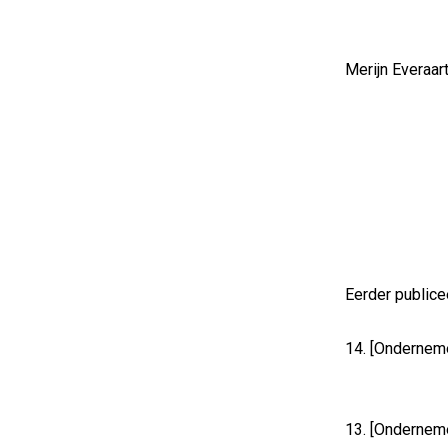
Merijn Everaar
Eerder publice
14. [Ondernem
13. [Ondernem