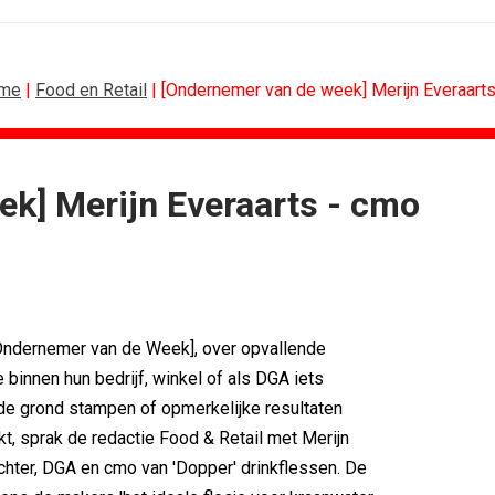
me
|
Food en Retail
| [Ondernemer van de week] Merijn Everaart
k] Merijn Everaarts - cmo
ING
ALGEMEEN
sitie als...
Lotte Willemsen: Hoe merken hun...
ces verlengt...
[column] Rust is het nieuwe premium
nessclub voor...
Efficiëntie is niet genoeg als...
an PSV
'Een trend is geen eindpunt, maar...
[Ondernemer van de Week], over opvallende
 Thialf biedt...
Thuisbezorgd gaat ook bloemen bezorgen
 binnen hun bedrijf, winkel of als DGA iets
mule 1-coureurs...
Van lippenstift naar lasso
 de grond stampen of opmerkelijke resultaten
, sprak de redactie Food & Retail met Merijn
ichter, DGA en cmo van 'Dopper' drinkflessen. De