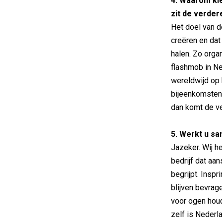
4. Waarom kie
zit de verder
Het doel van 
creëren en dat
halen. Zo orga
flashmob in Ne
wereldwijd op 
bijeenkomsten
dan komt de ve
5. Werkt u s
Jazeker. Wij h
bedrijf dat aa
begrijpt. Insp
blijven bevrag
voor ogen houd
zelf is Nederl