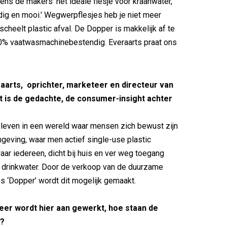
ens de makers 'het ideale flesje voor kraanwater,
ig en mooi.' Wegwerpflesjes heb je niet meer
scheelt plastic afval. De Dopper is makkelijk af te
% vaatwasmachinebestendig. Everaarts praat ons
raarts, oprichter, marketeer en directeur van
t is de gedachte, de consumer-insight achter
leven in een wereld waar mensen zich bewust zijn
geving, waar men actief single-use plastic
aar iedereen, dicht bij huis en ver weg toegang
ig drinkwater. Door de verkoop van de duurzame
es ‘Dopper’ wordt dit mogelijk gemaakt.
eer wordt hier aan gewerkt, hoe staan de
r?