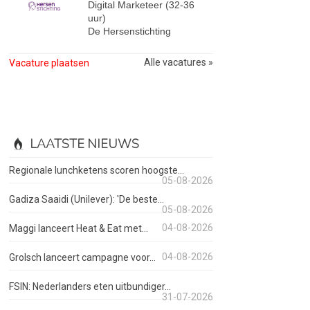
Digital Marketeer (32-36
uur)
De Hersenstichting
Alle vacatures »
Vacature plaatsen
LAATSTE NIEUWS
Regionale lunchketens scoren hoogste...
05-08-2026
Gadiza Saaidi (Unilever): 'De beste...
05-08-2026
04-08-2026
Maggi lanceert Heat & Eat met...
04-08-2026
Grolsch lanceert campagne voor...
FSIN: Nederlanders eten uitbundiger...
31-07-2026