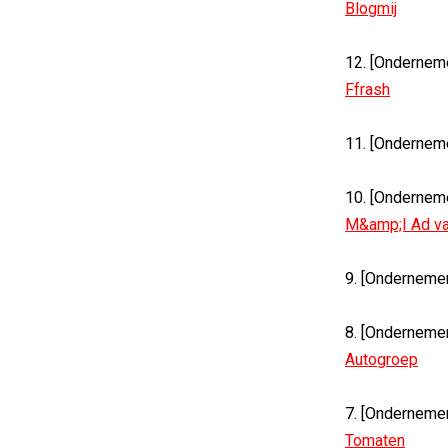
Blogmij
12. [Ondernem
Ffrash
11. [Ondernem
10. [Ondernem
M&amp;I Ad va
9. [Onderneme
8. [Onderneme
Autogroep
7. [Onderneme
Tomaten