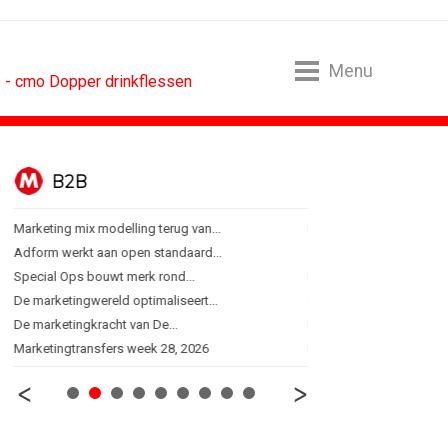
Menu
s - cmo Dopper drinkflessen
B2B
BUREAUS
Marketing mix modelling terug van...
Eindelijk een hoofdrol vo
Adform werkt aan open standaard...
Ziggo verbindt kijkers Er
Special Ops bouwt merk rond...
Horecapartijen starten 
De marketingwereld optimaliseert...
Closed on Monday lancee
De marketingkracht van De...
Lamborghini maakt ambi
Marketingtransfers week 28, 2026
Havas neemt SportVibes