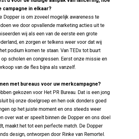
st u voor de huidige aanpak van lancering, hoe
e campagne in elkaar?
de Dopper is om zoveel mogelijk awareness te
 doen we door opvallende marketing acties uit te
niseerden wij als een van de eerste een grote
derland, en zorgen er telkens weer voor dat wij
het podium komen te staan. Van TEDx tot buurt
 op scholen en congressen. Eerst onze missie en
rkoop van de fles bijna als vanzelf.
amen met bureaus voor uw merkcampagne?
ebben gekozen voor Het PR Bureau. Dat is een jong
nsluit bij onze doelgroep en hen ook donders goed
ringen op het juiste moment en ons steeds weer
en over wat er speelt binnen de Dopper en ons doel
t, maakt het tot een perfecte match. De Dopper
ands design, ontworpen door Rinke van Remortel.