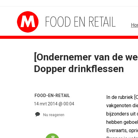
Ho
[Ondernemer van de wee
SPONSOR
Dopper drinkflessen
Albert Heijn behoudt po
Tata Consultancy Servi
NOC*NSF lanceert busi
BMV verbindt naam a
FOOD-EN-RETAIL
In de rubriek 
Olympisch schaatsen in
14 mrt 2014 @ 00:04
vakgenoten die
Lego laat opnieuw For
bijzonders uit
Nu reageren
hebben geboekt
Everaarts, opr