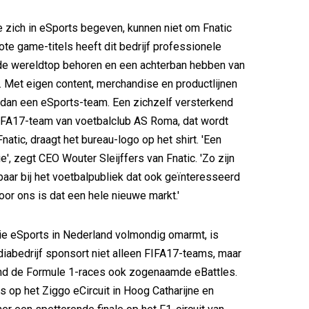
 zich in eSports begeven, kunnen niet om Fnatic
rote game-titels heeft dit bedrijf professionele
 de wereldtop behoren en een achterban hebben van
. Met eigen content, merchandise en productlijnen
 dan een eSports-team. Een zichzelf versterkend
IFA17-team van voetbalclub AS Roma, dat wordt
atic, draagt het bureau-logo op het shirt. 'Een
e', zegt CEO Wouter Sleijffers van Fnatic. 'Zo zijn
aar bij het voetbalpubliek dat ook geïnteresseerd
oor ons is dat een hele nieuwe markt.'
ie eSports in Nederland volmondig omarmt, is
iabedrijf sponsort niet alleen FIFA17-teams, maar
ond de Formule 1-races ook zogenaamde eBattles.
 op het Ziggo eCircuit in Hoog Catharijne en