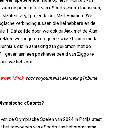
r een spetterende finale op het F1-circuit van
 zien de populariteit van eSports enorm toenemen,
 klanten', zegt projectleider Mart Roumen. 'We
ogische verbinding tussen die liefhebbers en de
le 1. Datzelfde doen we ook bij Ajax met de Ajax
trekken we jongeren op goede wijze bij ons merk:
lennials die in aanraking zijn gekomen met de
F1 geven aan een positiever beeld van Ziggo te
oen we het voor.'
eroen Mirck
, sponsorjournalist MarketingTribune
 Olympische eSports?
 van de Olympische Spelen van 2024 in Parijs staat
r het toevoegen van eSports aan het programma.