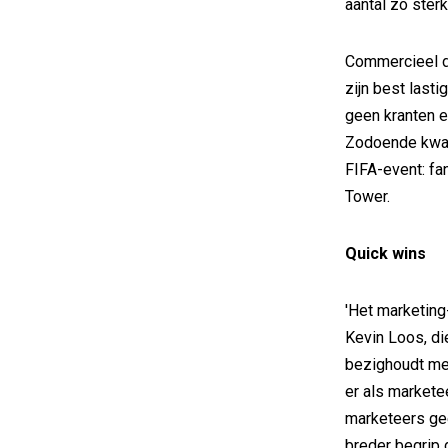
aantal zo sterk.
Commercieel d
zijn best lasti
geen kranten e
Zodoende kwame
FIFA-event: fa
Tower.
Quick wins
'Het marketing
Kevin Loos, di
bezighoudt met
er als markete
marketeers ge
breder begrip