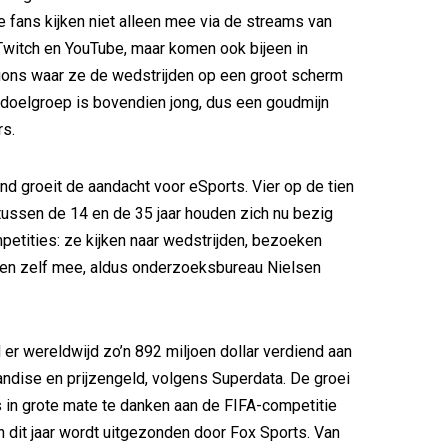
e fans kijken niet alleen mee via de streams van
Twitch en YouTube, maar komen ook bijeen in
ions waar ze de wedstrijden op een groot scherm
doelgroep is bovendien jong, dus een goudmijn
rs.
nd groeit de aandacht voor eSports. Vier op de tien
ussen de 14 en de 35 jaar houden zich nu bezig
tities: ze kijken naar wedstrijden, bezoeken
len zelf mee, aldus onderzoeksbureau Nielsen
d er wereldwijd zo’n 892 miljoen dollar verdiend aan
andise en prijzengeld, volgens Superdata. De groei
s in grote mate te danken aan de FIFA-competitie
n dit jaar wordt uitgezonden door Fox Sports. Van