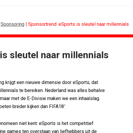
|
Sponsoring
| Sponsortrend: eSports is sleutel naar millennials
s sleutel naar millennials
BUREAUS
g terug van...
Eindelijk een hoofdrol voor Lee...
n standaard...
Ziggo verbindt kijkers Eredivisie op...
g krijgt een nieuwe dimensie door eSports, dat
k rond...
Horecapartijen starten campagne voor...
timaliseert...
Closed on Monday lanceert eigen...
illennials te bereiken. Nederland was alles behalve
n De...
Lamborghini maakt ambitie leidend
 maar met de E-Divisie maken we een inhaalslag.
eek 28, 2026
Havas neemt SportVibes over
eten breder kijken dan FIFA18.'
enomeen niet kent: eSports is het competitief
ine games ten overstaan van liefhebbers uit de