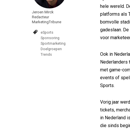
hele wereld. D
Jeroen Mirck
platforms als 
Redacteur
bomvolle stad
MarketingTribune
gadeslaan. De 
eSports
voor marketee
Sponsoring
Sportmarketing
Doelgroepen
Ook in Nederla
Trends
Nederlanders t
met game-compe
events of spe
Sports.
Vorig jaar wer
tickets, merch
in Nederland i
die sinds begi