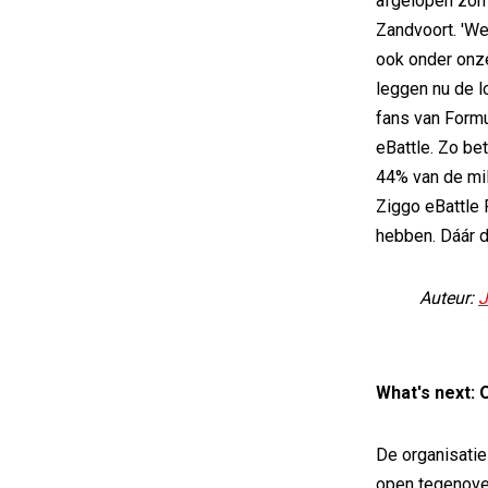
afgelopen zome
Zandvoort. 'We
ook onder onze
leggen nu de l
fans van Formu
eBattle. Zo be
44% van de mil
Ziggo eBattle 
hebben. Dáár d
Auteur:
J
What's next:
De organisatie
open tegenove