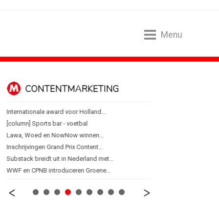
Menu
CONTENTMARKETING
DESIGN
Internationale award voor Holland...
PRO bouwt identiteit r
[column] Sports bar - voetbal
Coca-Cola: verpakking kri
Lawa, Woed en NowNow winnen...
Blond Amsterdam ontwer
Inschrijvingen Grand Prix Content...
Porsche kiest emotie bo
Substack breidt uit in Nederland met...
KNVB toont Oranje-portret
WWF en CPNB introduceren Groene...
Studenten filteren sigare