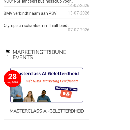
NOC*NSF lanceert businessclub voor...
14-07-2026
13-07-2026
BMV verbindt naam aan PSV
Olympisch schaatsen in Thialf biedt...
07-07-2026
MARKETINGTRIBUNE
EVENTS
28
sep 2026
MASTERCLASS AI-GELETTERDHEID