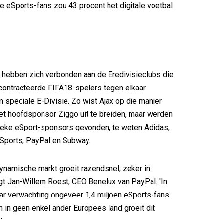
 eSports-fans zou 43 procent het digitale voetbal
 hebben zich verbonden aan de Eredivisieclubs die
ontracteerde FIFA18-spelers tegen elkaar
n speciale E-Divisie. Zo wist Ajax op die manier
met hoofdsponsor Ziggo uit te breiden, maar werden
fieke eSport-sponsors gevonden, te weten Adidas,
Sports, PayPal en Subway.
namische markt groeit razendsnel, zeker in
gt Jan-Willem Roest, CEO Benelux van PayPal. 'In
aar verwachting ongeveer 1,4 miljoen eSports-fans
n in geen enkel ander Europees land groeit dit