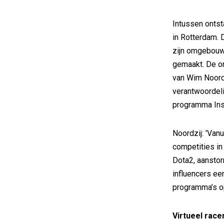
Intussen ontst
in Rotterdam. 
zijn omgebouwd
gemaakt. De or
van Wim Noordz
verantwoordeli
programma Ins
Noordzij: 'Van
competities i
Dota2, aansto
influencers ee
programma’s op
Virtueel race