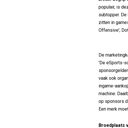
populair, is 
subtopper. De 
zitten in game
Offensive', Do
De marketingka
'De eSports-sc
sponsorgelden
vaak ook organ
ingame-aankope
machine. Daarb
op sponsors di
Een merk moet 
Broedplaats 