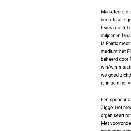
Marketeers die
heen. In alle g
teams die tot
miljoenen fans
is Fnatic meer
medium: het F
beheerd door Fn
win/win-situati
we goed zichtb
is in gaming. V
Een sponsor d
Ziggo. Het med
organiseert r
Met voorrondes