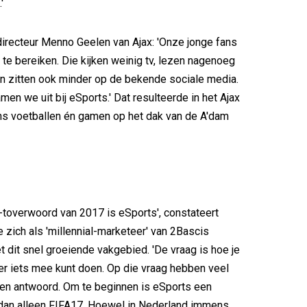
'
irecteur Menno Geelen van Ajax: 'Onze jonge fans
g te bereiken. Die kijken weinig tv, lezen nagenoeg
n zitten ook minder op de bekende sociale media.
n we uit bij eSports.' Dat resulteerde in het Ajax
ns voetballen én gamen op het dak van de A'dam
-toverwoord van 2017 is eSports', constateert
e zich als 'millennial-marketeer' van 2Bascis
 dit snel groeiende vakgebied. 'De vraag is hoe je
er iets mee kunt doen. Op die vraag hebben veel
en antwoord. Om te beginnen is eSports een
 dan alleen FIFA17. Hoewel in Nederland immens