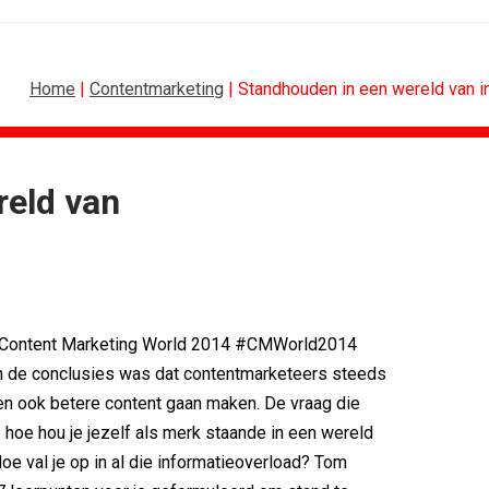
Home
|
Contentmarketing
| Standhouden in een wereld van i
reld van
ONLINE MARKETING
vo Maxlead naar...
Banken hervatten campagne tegen...
ste in...
Nederland in kopgroep Europese...
rden voor Ster...
Allianz Direct ‘kaapt’...
onderweg...
VanMoof zet antidiefstal centraal
 Content Marketing World 2014 #CMWorld2014
i
RTV Oost zet AI-presentator in voor...
an de conclusies was dat contentmarketeers steeds
blijft...
Greetz lanceert campagne met Roy...
en ook betere content gaan maken. De vraag die
 hoe hou je jezelf als merk staande in een wereld
oe val je op in al die informatieoverload? Tom