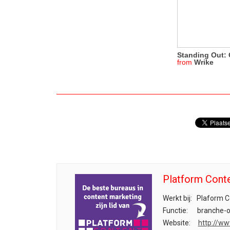
Standing Out:
from
Wrike
Platform Cont
Werkt bij:
Plaform C
Functie:
branche-or
Website:
http://ww