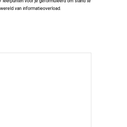
7 leerpunten voor je geformuleerd om stand te
wereld van informatieoverload.