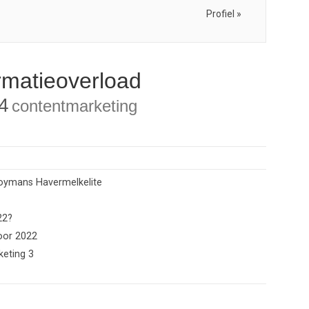
Profiel »
rmatieoverload
4
contentmarketing
oymans Havermelkelite
22?
voor 2022
keting 3