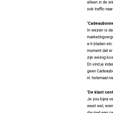
alleen in de w
ook traffic naa
'Cadeaubonne
In wezen is de
marketingvergoe
a-h bladen etc
moment dat er 
zijn weinig ko
En vind je ind
geen Cadeaubo
nl. helemaal ni
'De klant cent
Je zou bijna v
weet wel, wien
die met een ca