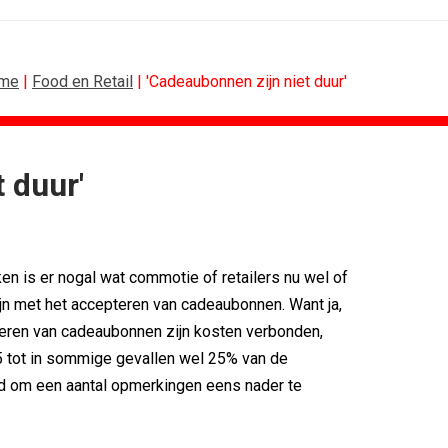
me
|
Food en Retail
| 'Cadeaubonnen zijn niet duur'
 duur'
N
B2B
.
Marketing mix modelling terug van...
'Merk moet...
Adform werkt aan open standaard...
en is er nogal wat commotie of retailers nu wel of
e klant als...
Special Ops bouwt merk rond...
merken hun...
De marketingwereld optimaliseert...
zijn met het accepteren van cadeaubonnen. Want ja,
nieuwe premium
De marketingkracht van De...
eren van cadeaubonnen zijn kosten verbonden,
eg als...
Marketingtransfers week 28, 2026
5 tot in sommige gevallen wel 25% van de
jd om een aantal opmerkingen eens nader te