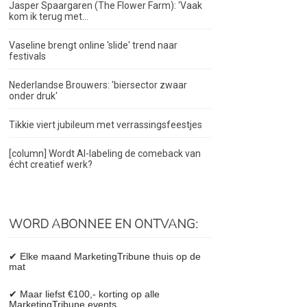
Jasper Spaargaren (The Flower Farm): ‘Vaak
kom ik terug met...
Vaseline brengt online 'slide' trend naar
festivals
Nederlandse Brouwers: 'biersector zwaar
onder druk'
Tikkie viert jubileum met verrassingsfeestjes
[column] Wordt AI-labeling de comeback van
écht creatief werk?
WORD ABONNEE EN ONTVANG:
✔ Elke maand MarketingTribune thuis op de
mat
✔ Maar liefst €100,- korting op alle
MarketingTribune events