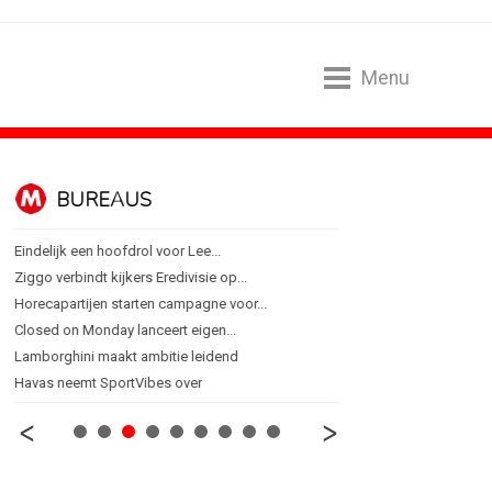
Menu
BUREAUS
CONTENTM
Eindelijk een hoofdrol voor Lee...
Internationale award voo
Ziggo verbindt kijkers Eredivisie op...
[column] Sports bar - vo
Horecapartijen starten campagne voor...
Lawa, Woed en NowNow 
Closed on Monday lanceert eigen...
Inschrijvingen Grand Prix
Lamborghini maakt ambitie leidend
Substack breidt uit in N
Havas neemt SportVibes over
WWF en CPNB introducer