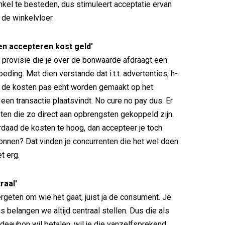
inkel te besteden, dus stimuleert acceptatie ervan
r de winkelvloer.
n accepteren kost geld'
 provisie die je over de bonwaarde afdraagt een
ding. Met dien verstande dat i.t.t. advertenties, h-
. de kosten pas echt worden gemaakt op het
een transactie plaatsvindt. No cure no pay dus. Er
sten die zo direct aan opbrengsten gekoppeld zijn.
erdaad de kosten te hoog, dan accepteer je toch
nnen? Dat vinden je concurrenten die het wel doen
et erg.
raal'
ergeten om wie het gaat, juist ja de consument. Je
s belangen we altijd centraal stellen. Dus die als
deaubon wil betalen, wil je die vanzelfsprekend