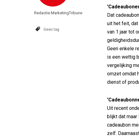
'Cadeaubonen 
Redactie MarketingTribune
Dat cadeaubonn
uit het feit, d
Geen tag
van 1 jaar tot
geldigheidsduu
Geen enkele re
is een wettig 
vergelijking m
omzet omdat h
dienst of prod
'Cadeaubonnen
Uit recent on
blijkt dat maar
cadeaubon mee
zelf. Daarnaas