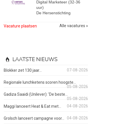
Digital Marketeer (32-36
uur)
De Hersenstichting
Alle vacatures »
Vacature plaatsen
LAATSTE NIEUWS
07-08-2026
Blokker zet 130 jaar...
Regionale lunchketens scoren hoogste...
05-08-2026
Gadiza Saaidi (Unilever): 'De beste...
05-08-2026
04-08-2026
Maggi lanceert Heat & Eat met...
04-08-2026
Grolsch lanceert campagne voor...