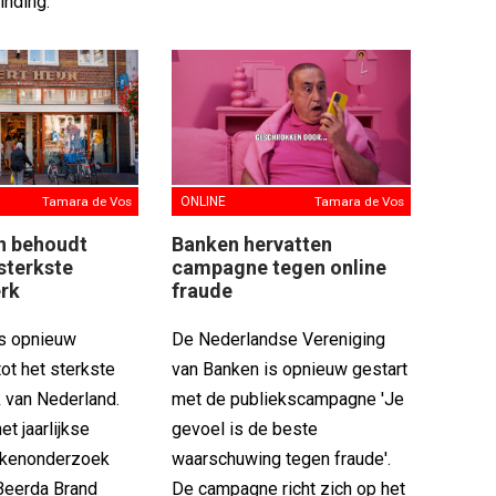
nding.'
Tamara de Vos
ONLINE
Tamara de Vos
jn behoudt
Banken hervatten
 sterkste
campagne tegen online
rk
fraude
is opnieuw
De Nederlandse Vereniging
ot het sterkste
van Banken is opnieuw gestart
 van Nederland.
met de publiekscampagne 'Je
het jaarlijkse
gevoel is de beste
kenonderzoek
waarschuwing tegen fraude'.
Beerda Brand
De campagne richt zich op het