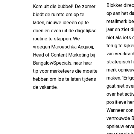
Blokker direc
Kom uit die bubbel! De zomer
op aan het da
biedt de ruimte om op te
retailmerk be
laden, nieuwe ideeën op te
jaar en ziet d
doen en even uit de dagelijkse
niet als iets
routine te stappen. We
terug te kijk
vroegen Marouschka Acquoij,
van veerkrac
Head of Content Marketing bij
strategisch 
BungalowSpecials, naar haar
merk opnieuw
tip voor marketeers die moeite
maken. 'Erf
hebben om los te laten tijdens
gaat niet ove
de vakantie.
over het acti
positieve her
Wanneer con
vertrouwde B
opnieuw ervar