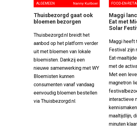
FOOD-EN-RETA
ALGEMEEN
Nanny Kuilboer
Maggi lanc
Thuisbezorgd gaat ook
Eat met Mi
bloemen bezorgen
Solar Festi
Thuisbezorgd.nl breidt het
Maggi heeft t
aanbod op het platform verder
Festival zijn
uit met bloemen van lokale
Eat-maaltijd
bloemisten. Dankzij een
met de activa
nieuwe samenwerking met WY
Met een lev
Bloemisten kunnen
magnetron li
consumenten vanaf vandaag
festivalbezo
eenvoudig bloemen bestellen
interactieve 
via Thuisbezorgd.nl.
kennismaken
maaltijdlijn,
minuten klaar