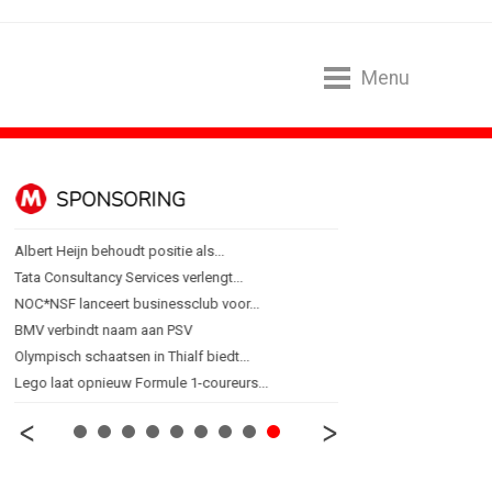
Menu
SPONSORING
ALGEMEEN
Albert Heijn behoudt positie als...
Marouschka Acquoij...
Tata Consultancy Services verlengt...
Ankie Hofste (Norah): 'M
NOC*NSF lanceert businessclub voor...
[column] De Nederlandse 
BMV verbindt naam aan PSV
Lotte Willemsen: Hoe me
Olympisch schaatsen in Thialf biedt...
[column] Rust is het ni
Lego laat opnieuw Formule 1-coureurs...
Efficiëntie is niet genoeg 