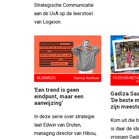
Strategische Communicatie
aan de UvA op de leerstoel
van Logeion.
ALGEMEEN
Nanny Kuilboer
FOOD-EN-RETA
P
'Een trend is geen
Gadiza Saai
eindpunt, maar een
'De beste 
aanwijzing'
zijn meeste
In deze serie over strategie
Kom uit die 
laat Edwin van Druten,
is daar de id
managing director van Hibou,
vroegen Gadiz