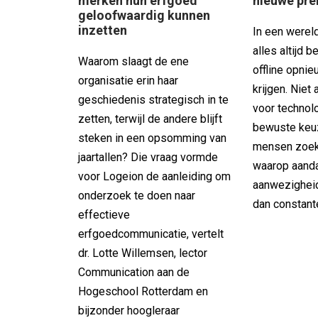
merken hun erfgoed
nieuwe pr
geloofwaardig kunnen
inzetten
In een wereld
alles altijd b
Waarom slaagt de ene
offline opni
organisatie erin haar
krijgen. Niet 
geschiedenis strategisch in te
voor technolo
zetten, terwijl de andere blijft
bewuste keu
steken in een opsomming van
mensen zoe
jaartallen? Die vraag vormde
waarop aanda
voor Logeion de aanleiding om
aanwezigheid 
onderzoek te doen naar
dan constant
effectieve
erfgoedcommunicatie, vertelt
dr. Lotte Willemsen, lector
Communication aan de
Hogeschool Rotterdam en
bijzonder hoogleraar