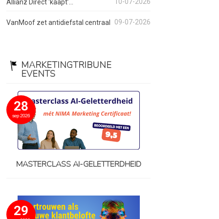
10-07-2026
Allianz Direct ‘kaapt’...
09-07-2026
VanMoof zet antidiefstal centraal
MARKETINGTRIBUNE
EVENTS
28
sep 2026
MASTERCLASS AI-GELETTERDHEID
29