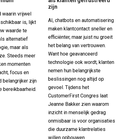
emium
als klanten gefrustreerd
zijn
 waarin vrijwel
AI, chatbots en automatisering
eschikbaar is, lijkt
maken klantcontact sneller en
euw waarde te
efficiënter, maar juist nu groeit
als alternatief
het belang van vertrouwen.
gie, maar als
Want hoe geavanceerd
ze. Steeds meer
technologie ook wordt, klanten
ken momenten
nemen hun belangrijkste
cht, focus en
beslissingen nog altijd op
belangrijker zijn
gevoel. Tijdens het
e bereikbaarheid.
CustomerFirst Congres laat
Jeanne Bakker zien waarom
inzicht in menselijk gedrag
onmisbaar is voor organisaties
die duurzame klantrelaties
willen opbouwen.