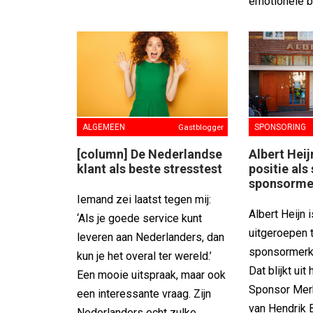
emotionele bi
SPONSORING
ALGEMEEN
Gastblogger
Albert Hei
[column] De Nederlandse
positie als
klant als beste stresstest
sponsorme
Iemand zei laatst tegen mij:
Albert Heijn 
‘Als je goede service kunt
uitgeroepen t
leveren aan Nederlanders, dan
sponsormerk
kun je het overal ter wereld.’
Dat blijkt uit 
Een mooie uitspraak, maar ook
Sponsor Mer
een interessante vraag. Zijn
van Hendrik 
Nederlanders echt zulke