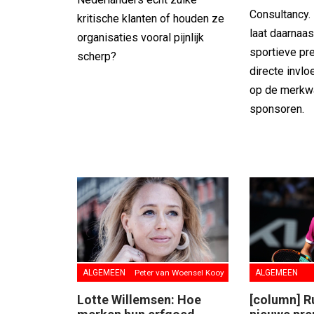
Consultancy.
kritische klanten of houden ze
laat daarnaas
organisaties vooral pijnlijk
sportieve pr
scherp?
directe invl
op de merkw
sponsoren.
ALGEMEEN
Peter van Woensel Kooy
ALGEMEEN
Lotte Willemsen: Hoe
[column] Ru