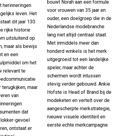
bouwt Norah aan een formule
t herinneringen
voor vrouwen van 35 jaar en
gelijks leven. Het
ouder, een doelgroep die in de
staat dit jaar 130
Nederlandse modebranche
ie rijke historie
lang niet altijd centraal staat.
 om uitsluitend op
Met inmiddels meer dan
en, maar als bewijs
honderd winkels is het merk
ht en een
uitgegroeid tot een landelijke
hulpmiddel om het
speler, maar achter de
 relevant te
schermen wordt intussen
goedcommunicatie
stevig verder gebouwd. Ankie
r terugkijken, maar
Hofste is Head of Brand bij de
veren van
modeketen en vertelt over de
inneringen.
aangescherpte merkstrategie,
sumenten dat
nieuwe visuele identiteit en
lokker-gevoel
eerste echte merkcampagne.
en, ontstaat er