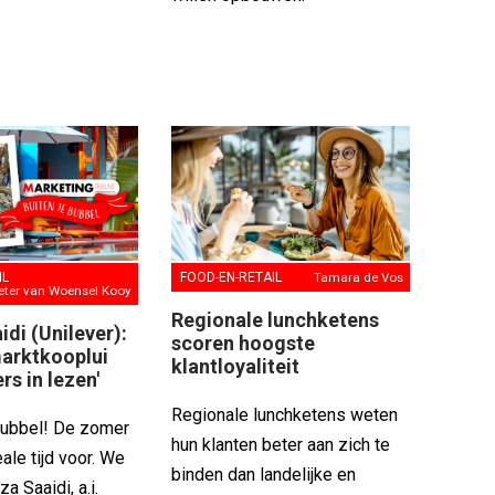
FOOD-EN-RETAIL
Tamara de Vos
IL
eter van Woensel Kooy
Regionale lunchketens
di (Unilever):
scoren hoogste
marktkooplui
klantloyaliteit
rs in lezen'
Regionale lunchketens weten
bubbel! De zomer
hun klanten beter aan zich te
eale tijd voor. We
binden dan landelijke en
a Saaidi, a.i.