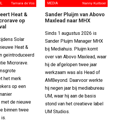
IL
Tamara de Vos
MEDIA
Nanny Kuilboer
eert Heat &
Sander Pluijm van Abovo
crorave op
Maxlead naar MHX
val
Sinds 1 augustus 2026 is
ijdens Solar
Sander Pluijm Manager MHX
 nieuwe Heat &
bij Mediahuis. Pluijm komt
en geïntroduceerd
over van Abovo Maxlead, waar
tie Microrave.
hij de afgelopen twee jaar
ensgrote
werkzaam was als Head of
et het merk
AMBeyond. Daarvoor werkte
ekers op een
hij negen jaar bij mediabureau
manier
UM, waar hij aan de basis
 met de nieuwe
stond van het creatieve label
 die binnen twee
UM Studios.
 is.