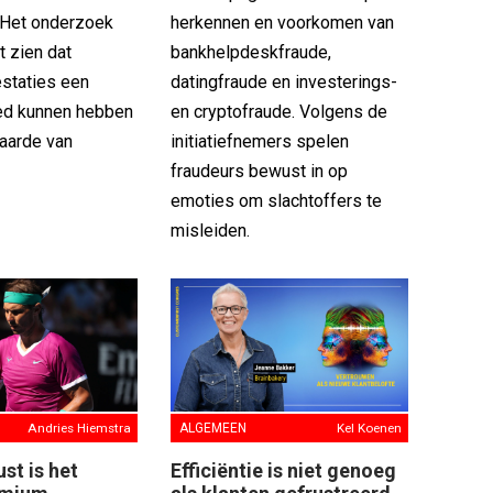
 Het onderzoek
herkennen en voorkomen van
t zien dat
bankhelpdeskfraude,
estaties een
datingfraude en investerings-
oed kunnen hebben
en cryptofraude. Volgens de
aarde van
initiatiefnemers spelen
fraudeurs bewust in op
emoties om slachtoffers te
misleiden.
Andries Hiemstra
ALGEMEEN
Kel Koenen
st is het
Efficiëntie is niet genoeg