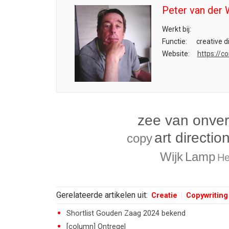
Peter van der 
Werkt bij:
Functie:
creative d
Website:
https://c
zee van onvers
art directio
copy
Wijk
Lamp
He
Gerelateerde artikelen uit:
Creatie
Copywriting
Shortlist Gouden Zaag 2024 bekend
[column] Ontregel