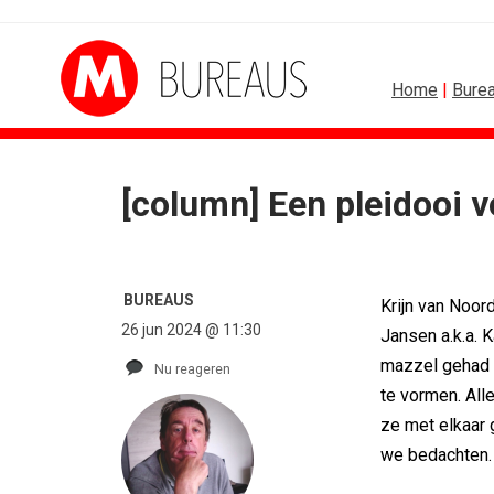
Home
|
Bure
[column] Een pleidooi 
BUREAUS
Krijn van Noor
26 jun 2024 @ 11:30
Jansen a.k.a. 
mazzel gehad 
Nu reageren
te vormen. All
ze met elkaar
we bedachten. 