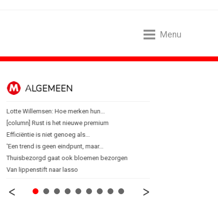
Menu
ALGEMEEN
B2B
Lotte Willemsen: Hoe merken hun...
Marketing mix modelling 
[column] Rust is het nieuwe premium
Adform werkt aan open 
Efficiëntie is niet genoeg als...
Special Ops bouwt merk 
'Een trend is geen eindpunt, maar...
De marketingwereld optim
Thuisbezorgd gaat ook bloemen bezorgen
De marketingkracht van 
Van lippenstift naar lasso
Marketingtransfers wee