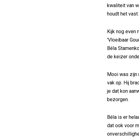
kwaliteit van w
houdt het vast.
Kijk nog even 
'Vloeibaar Goud
Béla Stamenkov
de keizer onder
Mooi was zijn 
vak op. Hij bra
je dat kon aa
bezorgen.
Béla is er hela
dat ook voor m
onverschillighe