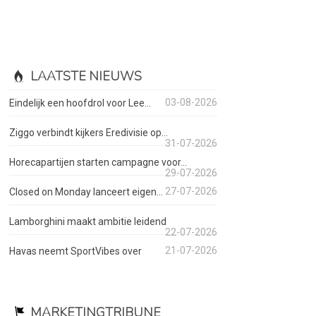
LAATSTE NIEUWS
03-08-2026
Eindelijk een hoofdrol voor Lee...
Ziggo verbindt kijkers Eredivisie op...
31-07-2026
Horecapartijen starten campagne voor...
29-07-2026
27-07-2026
Closed on Monday lanceert eigen...
Lamborghini maakt ambitie leidend
22-07-2026
21-07-2026
Havas neemt SportVibes over
MARKETINGTRIBUNE