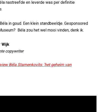
éla nastreefde en leverde was per definitie
e.
Béla in goud. Een klein standbeeldje. Gesponsored
Museum? Béla zou het wel mooi vinden, denk ik.
 Wijk
te copywriter
rview B
é
la Stamenkovits: 'het geheim van