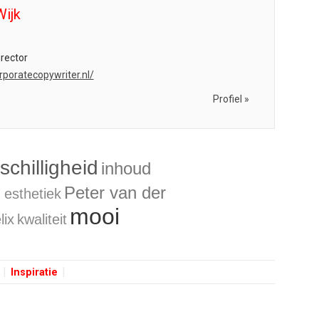
Wijk
irector
orporatecopywriter.nl/
Profiel »
chilligheid
inhoud
n
Peter van der
esthetiek
mooi
lix
kwaliteit
Inspiratie