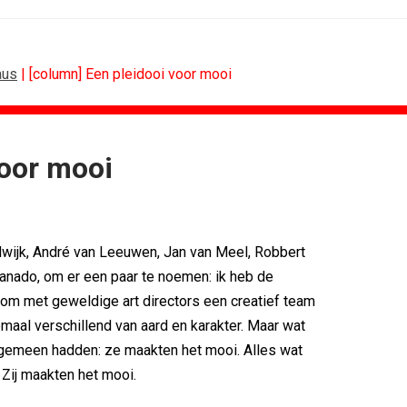
aus
| [column] Een pleidooi voor mooi
voor mooi
SPONSORING
Albert Heijn behoudt positie als...
Tata Consultancy Services verlengt...
dwijk, André van Leeuwen, Jan van Meel, Robbert
NOC*NSF lanceert businessclub voor...
BMV verbindt naam aan PSV
Kanado, om er een paar te noemen: ik heb de
Olympisch schaatsen in Thialf biedt...
om met geweldige art directors een creatief team
Lego laat opnieuw Formule 1-coureurs...
emaal verschillend van aard en karakter. Maar wat
 gemeen hadden: ze maakten het mooi. Alles wat
Zij maakten het mooi.