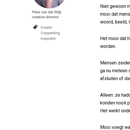
Niet gewoon m
Peter van der Wijk
mooi dat mens
creative director
woord, beeld, l
Creatie
Copywriting
Het mooi dat h
Inspiratie
worden.
Mensen zeiden n
ga nu meteen d
afsluiten of di
Alleen: ze had
konden nooit p
Het werkt onde
Mooi voegt waa