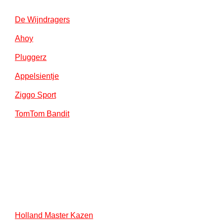
De Wijndragers
Ahoy
Pluggerz
Appelsientje
Ziggo Sport
TomTom Bandit
Holland Master Kazen