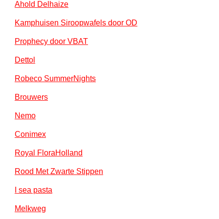
Ahold Delhaize
Kamphuisen Siroopwafels door OD
Prophecy door VBAT
Dettol
Robeco SummerNights
Brouwers
Nemo
Conimex
Royal FloraHolland
Rood Met Zwarte Stippen
I sea pasta
Melkweg