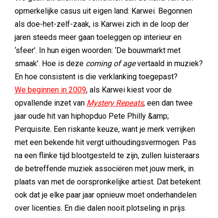
opmerkelijke casus uit eigen land: Karwei. Begonnen
als doe-het-zelf-zaak, is Karwei zich in de loop der
jaren steeds meer gaan toeleggen op interieur en
‘sfeer’. In hun eigen woorden: ‘De bouwmarkt met
smaak’. Hoe is deze
coming of age
vertaald in muziek?
En hoe consistent is die verklanking toegepast?
We beginnen in 2009
, als Karwei kiest voor de
opvallende inzet van
Mystery Repeats
, een dan twee
jaar oude hit van hiphopduo Pete Philly &amp;
Perquisite. Een riskante keuze, want je merk verrijken
met een bekende hit vergt uithoudingsvermogen. Pas
na een flinke tijd blootgesteld te zijn, zullen luisteraars
de betreffende muziek associëren met jouw merk, in
plaats van met de oorspronkelijke artiest. Dat betekent
ook dat je elke paar jaar opnieuw moet onderhandelen
over licenties. En die dalen nooit plotseling in prijs.