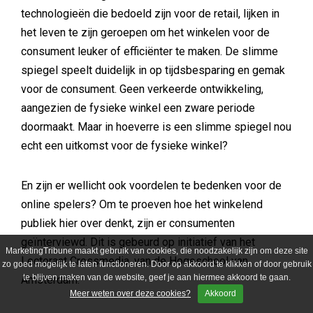
technologieën die bedoeld zijn voor de retail, lijken in
het leven te zijn geroepen om het winkelen voor de
consument leuker of efficiënter te maken. De slimme
spiegel speelt duidelijk in op tijdsbesparing en gemak
voor de consument. Geen verkeerde ontwikkeling,
aangezien de fysieke winkel een zware periode
doormaakt. Maar in hoeverre is een slimme spiegel nou
echt een uitkomst voor de fysieke winkel?
En zijn er wellicht ook voordelen te bedenken voor de
online spelers? Om te proeven hoe het winkelend
publiek hier over denkt, zijn er consumenten
geïnterviewd. Dit is gebeurd op initiatief van het
MarketingTribune maakt gebruik van cookies, die noodzakelijk zijn om deze site
Lectoraat Crossmedia, van de Hogeschool van
zo goed mogelijk te laten functioneren. Door op akkoord te klikken of door gebruik
te blijven maken van de website, geef je aan hiermee akkoord te gaan.
Amsterdam.
Meer weten over deze cookies?
Akkoord