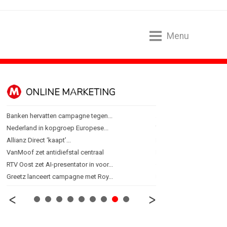
Menu
ONLINE MARKETING
SPONSORI
Banken hervatten campagne tegen...
Albert Heijn behoudt posi
Nederland in kopgroep Europese...
Tata Consultancy Service
Allianz Direct ‘kaapt’...
NOC*NSF lanceert busine
VanMoof zet antidiefstal centraal
BMV verbindt naam aan
RTV Oost zet AI-presentator in voor...
Olympisch schaatsen in T
Greetz lanceert campagne met Roy...
Lego laat opnieuw Formu