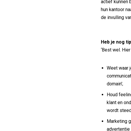
actief kunnen 
hun kantoor na
de invulling v
Heb je nog ti
‘Best wel. Hie
Weet waar je
communicati
domain’;
Houd feelin
klant en on
wordt steed
Marketing g
advertentie