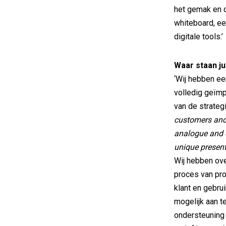
het gemak en d
whiteboard, ee
digitale tools.’
Waar staan jul
‘Wij hebben ee
volledig geïm
van de strategi
customers and 
analogue and 
unique presen
Wij hebben ove
proces van pro
klant en gebr
mogelijk aan te
ondersteuning 