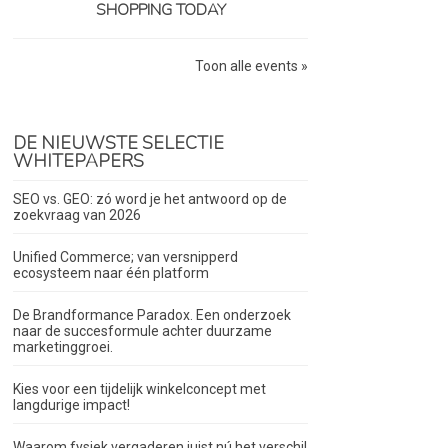
SHOPPING TODAY
Toon alle events »
DE NIEUWSTE SELECTIE
WHITEPAPERS
SEO vs. GEO: zó word je het antwoord op de
zoekvraag van 2026
Unified Commerce; van versnipperd
ecosysteem naar één platform
De Brandformance Paradox. Een onderzoek
naar de succesformule achter duurzame
marketinggroei.
Kies voor een tijdelijk winkelconcept met
langdurige impact!
Waarom fysiek vergaderen juist nú het verschil