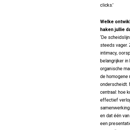
clicks.’
Welke ontwikk
haken jullie d
‘De scheidslij
steeds vager. 
intimacy, oors
belangrijker in
organische mar
de homogene mar
onderscheidt. 
centraal: hoe k
effectief verl
samenwerking g
en dat één va
een presentatie