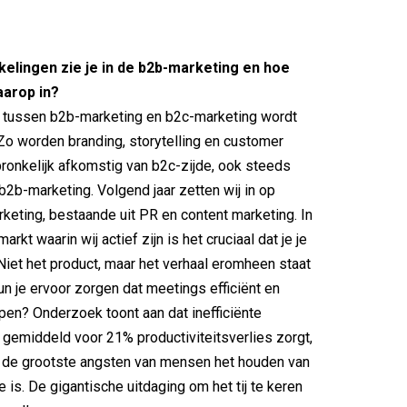
elingen zie je in de b2b-marketing en hoe
aarop in?
n tussen b2b-marketing en b2c-marketing wordt
Zo worden branding, storytelling en customer
pronkelijk afkomstig van b2c-zijde, ook steeds
 b2b-marketing. Volgend jaar zetten wij in op
keting, bestaande uit PR en content marketing. In
kt waarin wij actief zijn is het cruciaal dat je je
Niet het product, maar het verhaal eromheen staat
un je ervoor zorgen dat meetings efficiënt en
open? Onderzoek toont aan dat inefficiënte
emiddeld voor 21% productiviteitsverlies zorgt,
n de grootste angsten van mensen het houden van
 is. De gigantische uitdaging om het tij te keren