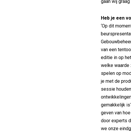
gaan wij graag 
Heb je een vo
‘Op dit moment
beurspresentat
Gebouwbeheer, d
van een tentoo
editie in op h
welke waarde z
spelen op mod
je met de pro
sessie houden?
ontwikkelingen
gemakkelijk is
geven van hoe
door experts d
we onze eindg