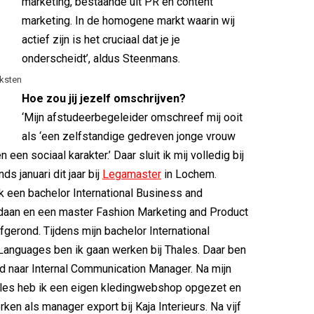
marketing, bestaande uit PR en content
marketing. In de homogene markt waarin wij
actief zijn is het cruciaal dat je je
onderscheidt’, aldus Steenmans.
eksten
Hoe zou jij jezelf omschrijven?
‘Mijn afstudeerbegeleider omschreef mij ooit
als ‘een zelfstandige gedreven jonge vrouw
en een sociaal karakter.’ Daar sluit ik mij volledig bij
nds januari dit jaar bij
Legamaster
in Lochem.
k een bachelor International Business and
aan en een master Fashion Marketing and Product
erond. Tijdens mijn bachelor International
anguages ben ik gaan werken bij Thales. Daar ben
d naar Internal Communication Manager. Na mijn
hales heb ik een eigen kledingwebshop opgezet en
ken als manager export bij Kaja Interieurs. Na vijf