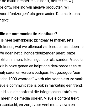
 de markt behoefte aan heeft, betrekken wij
 de ontwikkeling van nieuwe producten. Wij
woord “ontzorgen” als geen ander. Dat maakt ons
arkt.’
llie de communicatie zichtbaar?
is heel gemakkelijk zichtbaar te maken. Iets
 tekenen, wat we allemaal van kinds af aan doen, is
We doen het al honderdduizenden jaren: onze
akten immers tekeningen op rotswanden. Visuele
zit in onze genen en helpt ons denkprocessen te
analyseren en vereenvoudigen. Het gezegde “een
 dan 1000 woorden” wordt niet voor niets zo vaak
suele communicatie is ook in marketing een trend.
eld aan de hoofdrol die infographics, foto’s en
 meer in de media spelen. Visuele content trekt
r aandacht, en zorgt voor veel meer views en