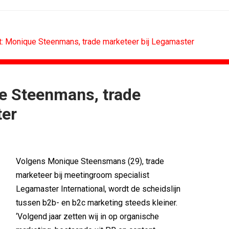
t: Monique Steenmans, trade marketeer bij Legamaster
e Steenmans, trade
RETAIL
MEDIA
ter
 scoren hoogste...
Sander Pluijm van Abovo Maxlead naar...
): 'De beste...
Omnicom Media als eerste in...
Eat met...
Tien nieuwe genomineerden voor Ster...
agne voor...
Storytel zet luisteren onderweg...
Volgens Monique Steensmans (29), trade
n uitbundiger...
Ster start Goede Loeki
marketeer bij meetingroom specialist
ling de...
Margriet van der Linden blijft...
Legamaster International, wordt de scheidslijn
tussen b2b- en b2c marketing steeds kleiner.
‘Volgend jaar zetten wij in op organische