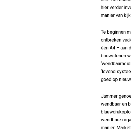
hier verder inv
manier van kij
Te beginnen me
ontbreken vaak
één A4 – aan d
bouwstenen wo
‘wendbaarheids
‘levend systee
goed op nieuwe
Jammer genoeg
wendbaar en be
blauwdrukoplos
wendbare orga
manier. Market