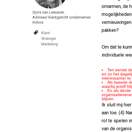
omarmen, de he
Sjors van Leeuwen
mogelijkheden 
Adviseur klantgericht ondernemen
vernieuwingen.
Indora
pakken?
Klant
Strategie
Marketing
Om dat te kunn
individuele we
Ten eerste 
en zo het dageli
interessanter t
Als tweede d
waarbij jezelf b
En als derde
organisatieveran
blijven.
Ik sluit mij hi
aan toe. (4) N
rol te spelen 
van de organisa