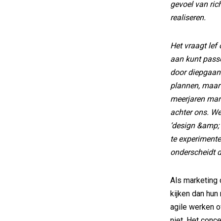
gevoel van ric
realiseren.
Het vraagt lef
aan kunt pass
door diepgaan
plannen, maar 
meerjaren mark
achter ons. We
‘design &amp; 
te experimente
onderscheidt d
Als marketing 
kijken dan hun
agile werken 
niet. Het conc