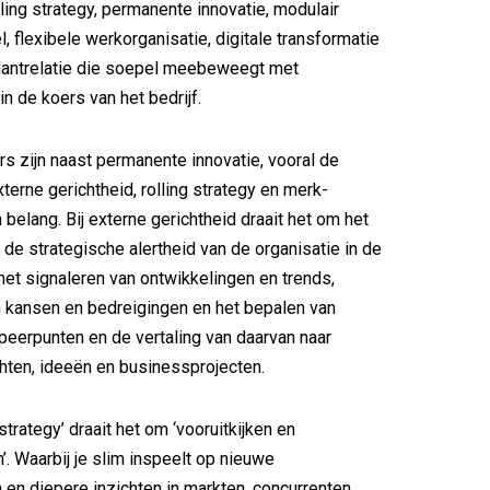
lling strategy, permanente innovatie, modulair
 flexibele werkorganisatie, digitale transformatie
lantrelatie die soepel meebeweegt met
n de koers van het bedrijf.
s zijn naast permanente innovatie, vooral de
erne gerichtheid, rolling strategy en merk-
n belang. Bij externe gerichtheid draait het om het
 de strategische alertheid van de organisatie in de
 het signaleren van ontwikkelingen en trends,
 kansen en bedreigingen en het bepalen van
peerpunten en de vertaling van daarvan naar
chten, ideeën en businessprojecten.
 strategy’ draait het om ‘vooruitkijken en
’. Waarbij je slim inspeelt op nieuwe
 en diepere inzichten in markten, concurrenten,