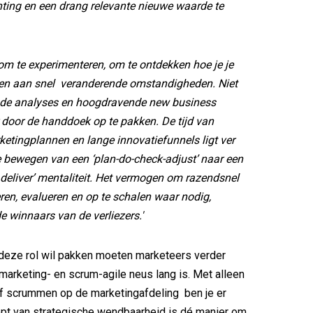
hting en een drang relevante nieuwe waarde te
 om te experimenteren, om te ontdekken hoe je je
en aan snel veranderende omstandigheden. Niet
de analyses en hoogdravende new business
door de handdoek op te pakken. De tijd van
etingplannen en lange innovatiefunnels ligt ver
 bewegen van een ‘plan-do-check-adjust’ naar een
deliver’ mentaliteit. Het vermogen om razendsnel
ren, evalueren en op te schalen waar nodig,
e winnaars van de verliezers.'
deze rol wil pakken moeten marketeers verder
 marketing- en scrum-agile neus lang is. Met alleen
of scrummen op de marketingafdeling ben je er
ept van strategische wendbaarheid is dé manier om