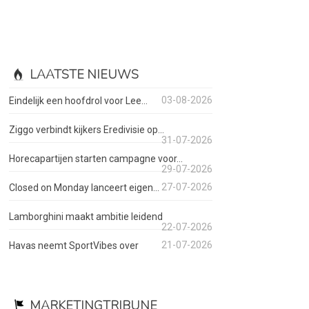
LAATSTE NIEUWS
03-08-2026
Eindelijk een hoofdrol voor Lee...
Ziggo verbindt kijkers Eredivisie op...
31-07-2026
Horecapartijen starten campagne voor...
29-07-2026
27-07-2026
Closed on Monday lanceert eigen...
Lamborghini maakt ambitie leidend
22-07-2026
21-07-2026
Havas neemt SportVibes over
MARKETINGTRIBUNE