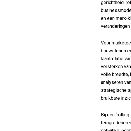
gerichtheid, ro
businessmodel,
en een merk-k
veranderingen i
Voor marketeer
bouwstenen ext
klantrelatie va
versterken van
volle breedte,
analyseren van
strategische s
bruikbare inzi
Bij een ‘rolling
terugredeneren
ontwikkelingen