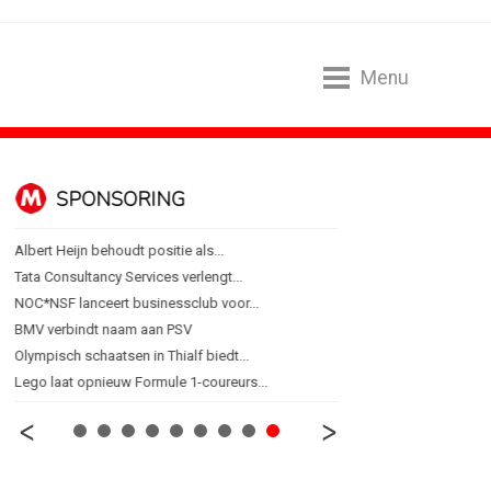
Menu
SPONSORING
ALGEMEEN
Albert Heijn behoudt positie als...
Marouschka Acquoij...
Tata Consultancy Services verlengt...
Ankie Hofste (Norah): 'M
NOC*NSF lanceert businessclub voor...
[column] De Nederlandse 
BMV verbindt naam aan PSV
Lotte Willemsen: Hoe me
Olympisch schaatsen in Thialf biedt...
[column] Rust is het ni
Lego laat opnieuw Formule 1-coureurs...
Efficiëntie is niet genoeg 