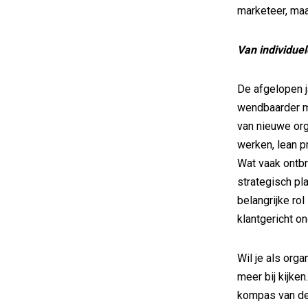
marketeer, maa
Van individue
De afgelopen j
wendbaarder ma
van nieuwe org
werken, lean p
Wat vaak ontbr
strategisch pl
belangrijke ro
klantgericht o
Wil je als org
meer bij kijke
kompas van de 