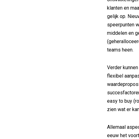
klanten en maa
gelijk op. Ni
speerpunten w
middelen en ge
(geheralloceer
teams heen.
Verder kunnen 
flexibel aanpa
waardeproposit
succesfactoren
easy to buy (r
zien wat er kan
Allemaal aspec
eeuw het voor