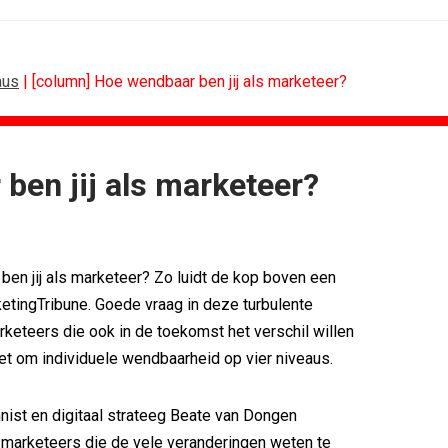
aus
| [column] Hoe wendbaar ben jij als marketeer?
ben jij als marketeer?
ONLINE MARKETING
vo Maxlead naar...
Banken hervatten campagne tegen...
ste in...
Nederland in kopgroep Europese...
en jij als marketeer? Zo luidt de kop boven een
rden voor Ster...
Allianz Direct ‘kaapt’...
onderweg...
VanMoof zet antidiefstal centraal
etingTribune. Goede vraag in deze turbulente
i
RTV Oost zet AI-presentator in voor...
arketeers die ook in de toekomst het verschil willen
blijft...
Greetz lanceert campagne met Roy...
et om individuele wendbaarheid op vier niveaus.
ist en digitaal strateeg Beate van Dongen
marketeers die de vele veranderingen weten te