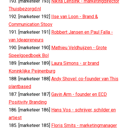
193. [marketeer 193]
Nikita Lensink - marketingdirector
Thuisbezorgd.nl
192. [marketeer 192]
Ilse van Loon - Brand &
Communication Stoov
191. [marketeer 191]
Robbert Jansen en Paul Falla -
van Ideapreneurs
190. [marketeer 190]
Mathieu Veldhuijzen - Grote
Speelgoedboek Bol
189. [marketeer 189]
Laura Simons - sr brand
Koninklijke Peijnenburg
188. [marketeer 188]
Andy Shovel: co-founder van This
plantbased
187. [marketeer 187]
Gavin Arm - founder en ECD
Positivity Branding
186. [marketeer 186]
Hans Vos - schrijver, schilder en
artiest
185. [marketeer 185]
Floris Smits - marketingmanager