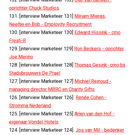
oprichter Chuck Studios
131. [interview Marketeer 131]
Miriam Mieras,
Neeltje en Bob - Employity Recruitment
130. [interview Marketeer 130]
Edward Hissink - cmo
Fresh-R
129. [interview marketeer 129]
Ron Beckers - oprichter
Joe Merino
128. [interview Marketeer 128]
Thomas Gesink- cmo bij
Stadsbrouwerij De Prael
127. [interview Marketeer 127]
Michiel Reinoud -
managing director MBRC en Charity Gifts
126. [interview Marketeer 126]
Renée Cohen -
Stromma Nederland
125. [interview Marketeer 125]
Arjen van den Hof -
eigenaar Vondel Hotels
124. [interview Marketeer 124]
Jos van Mil - bedenker