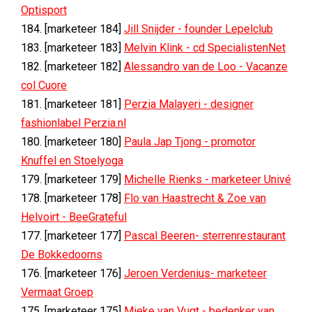
Optisport
184. [marketeer 184]
Jill Snijder - founder Lepelclub
183. [marketeer 183]
Melvin Klink - cd SpecialistenNet
182. [marketeer 182]
Alessandro van de Loo - Vacanze
col Cuore
181. [marketeer 181]
Perzia Malayeri - designer
fashionlabel Perzia.nl
180. [marketeer 180]
Paula Jap Tjong - promotor
Knuffel en Stoelyoga
179. [marketeer 179]
Michelle Rienks - marketeer Univé
178. [marketeer 178]
Flo van Haastrecht & Zoe van
Helvoirt - BeeGrateful
177. [marketeer 177]
Pascal Beeren- sterrenrestaurant
De Bokkedoorns
176. [marketeer 176]
Jeroen Verdenius- marketeer
Vermaat Groep
175. [marketeer 175]
Mieke van Vugt - bedenker van