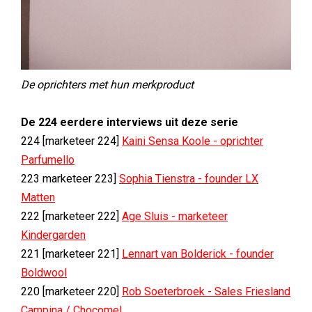
De oprichters met hun merkproduct
De 224 eerdere interviews uit deze serie
224 [marketeer 224]
Kaini Sensa Koole - oprichter
Parfumello
223 marketeer 223]
Sophia Tienstra - founder LX
Matten
222 [marketeer 222]
Age Sluis - marketeer
Kindergarden
221 [marketeer 221]
Lennart van Bolderick - founder
Boldwool
220 [marketeer 220]
Rob Soeterbroek - Sales Friesland
Campina / Chocomel