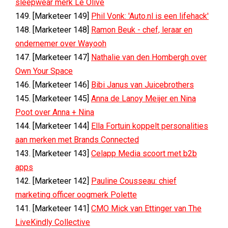
sleepwear merk Le Olive
149. [Marketeer 149]
Phil Vonk: 'Auto.nl is een lifehack'
148. [Marketeer 148]
Ramon Beuk - chef, leraar en
ondernemer over Wayooh
147. [Marketeer 147]
Nathalie van den Hombergh over
Own Your Space
146. [Marketeer 146]
Bibi Janus van Juicebrothers
145. [Marketeer 145]
Anna de Lanoy Meijer en Nina
Poot over Anna + Nina
144. [Marketeer 144]
Ella Fortuin koppelt personalities
aan merken met Brands Connected
143. [Marketeer 143]
Celapp Media scoort met b2b
apps
142. [Marketeer 142]
Pauline Cousseau: chief
marketing officer oogmerk Polette
141. [Marketeer 141]
CMO Mick van Ettinger van The
LiveKindly Collective