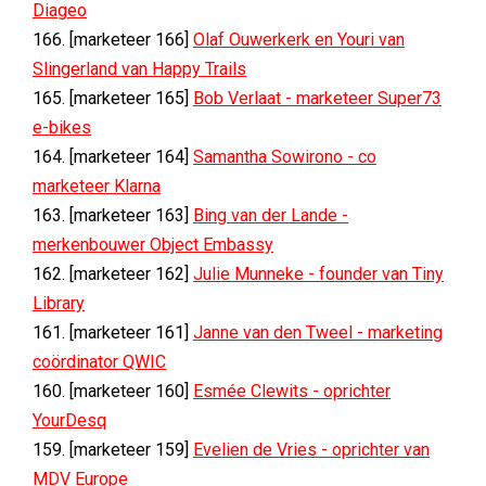
Diageo
166. [marketeer 166]
Olaf Ouwerkerk en Youri van
Slingerland van Happy Trails
165. [marketeer 165]
Bob Verlaat - marketeer Super73
e-bikes
164. [marketeer 164]
Samantha Sowirono - co
marketeer Klarna
163. [marketeer 163]
Bing van der Lande -
merkenbouwer Object Embassy
162. [marketeer 162]
Julie Munneke - founder van Tiny
Library
161. [marketeer 161]
Janne van den Tweel - marketing
coördinator QWIC
160. [marketeer 160]
Esmée Clewits - oprichter
YourDesq
159. [marketeer 159]
Evelien de Vries - oprichter van
MDV Europe