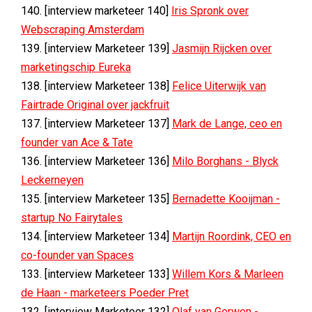
140. [interview marketeer 140]
Iris Spronk over
Webscraping Amsterdam
139. [interview Marketeer 139]
Jasmijn Rijcken over
marketingschip Eureka
138. [interview Marketeer 138]
Felice Uiterwijk van
Fairtrade Original over jackfruit
137. [interview Marketeer 137]
Mark de Lange, ceo en
founder van Ace & Tate
136. [interview Marketeer 136]
Milo Borghans - Blyck
Leckerneyen
135. [interview Marketeer 135]
Bernadette Kooijman -
startup No Fairytales
134. [interview Marketeer 134]
Martijn Roordink, CEO en
co-founder van Spaces
133. [interview Marketeer 133]
Willem Kors & Marleen
de Haan -
marketeers Poeder Pret
132. [interview Marketeer 132]
Olaf van Gerwen -