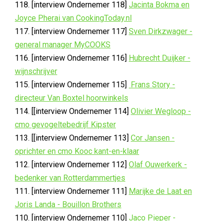
118. [interview Ondernemer 118]
Jacinta Bokma en
Joyce Pherai van CookingToday.nl
117. [interview Ondernemer 117]
Sven Dirkzwager -
general manager MyCOOKS
116. [interview Ondernemer 116]
Hubrecht Duijker -
wijnschrijver
115. [interview Ondernemer 115]
Frans Story -
directeur Van Boxtel hoorwinkels
114. [[interview Ondernemer 114]
Olivier Wegloop -
cmo gevogeltebedrijf Kipster
113. [[interview Ondernemer 113]
Cor Jansen -
oprichter en cmo Kooc kant-en-klaar
112. [interview Ondernemer 112]
Olaf Ouwerkerk -
bedenker van Rotterdammertjes
111. [interview Ondernemer 111]
Marijke de Laat en
Joris Landa - Bouillon Brothers
110. [interview Ondernemer 110]
Jaco Pieper -