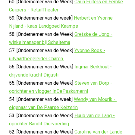
60. [Ondernemer van de Week]
Carin Frijters en Femke
Cuijpers - RetailTheater
59. [Ondernemer van de week]
Herbert en Yvonne
Nijland - kaas Landgoed Kaamps
58. [Ondernemer van de Week]
Gretske de Jong -
winkelmanager bij Scheltema
57. [Ondernemer van de Week]
Yvonne Roos -
uitvaartbegeleider Charon
56. [Ondernemer van de Week]
Ingmar Berkhout -
drijvende kracht Digusti
55. [Ondernemer van de Week]
Steven van Dorp -
oprichter en vlogger InDePaskamer.nl
54. [Ondernemer van de week]
Wendy van Mourik -
eigenaar van De Paarse Keizerin
53. [Ondernemer van de Week]
Huub van de Lang -
oprichter Bandit Diervoeding
52. [Ondernemer van de Week]
Caroline van der Lande