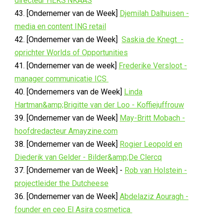
directeur HEKS’NKAAS
43. [Ondernemer van de Week]
Djemilah Dalhuisen -
media en content ING retail
42. [Ondernemer van de Week]
Saskia de Knegt -
oprichter Worlds of Opportunities
41. [Ondernemer van de week]
Frederike Versloot -
manager communicatie ICS
40. [Ondernemers van de Week]
Linda
Hartman&amp;Brigitte van der Loo - Koffiejuffrouw
39. [Ondernemer van de Week]
May-Britt Mobach -
hoofdredacteur Amayzine.com
38. [Ondernemer van de Week]
Rogier Leopold en
Diederik van Gelder - Bilder&amp;De Clercq
37. [Ondernemer van de Week] -
Rob van Holstein -
projectleider the Dutcheese
36. [Ondernemer van de Week]
Abdelaziz Aouragh -
founder en ceo El Asira cosmetica