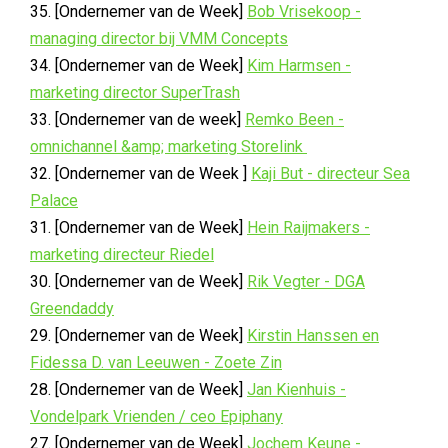
35. [Ondernemer van de Week]
Bob Vrisekoop -
managing director bij VMM Concepts
34. [Ondernemer van de Week]
Kim Harmsen -
marketing director SuperTrash
33. [Ondernemer van de week]
Remko Been -
omnichannel &amp; marketing Storelink
32. [Ondernemer van de Week ]
Kaji But - directeur Sea
Palace
31. [Ondernemer van de Week]
Hein Raijmakers -
marketing directeur Riedel
30. [Ondernemer van de Week]
Rik Vegter - DGA
Greendaddy
29. [Ondernemer van de Week]
Kirstin Hanssen en
Fidessa D. van Leeuwen - Zoete Zin
28. [Ondernemer van de Week]
Jan Kienhuis -
Vondelpark Vrienden / ceo Epiphany
27. [Ondernemer van de Week]
Jochem Keune -