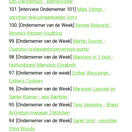
Edo Dijksterhuis - Bierrevolutie
101. [interview Ondernemer 101]
Mark Vletter -
oprichter telecomaanbieder Voys
100. [Ondernemer van de Week]
Bénine Bijleveld -
Benines Kitchen foodblog
99. [Ondernemer van de Week]
Martijn Suister -
Quandoo restaurantreserverings-portal
98. [Ondernemer van de Week]
Marjolein in 't Veld -
fashionbrand Marjolein Elisabeth
97. [Ondernemer van de week]
Esther Weissman -
Esthers Cookery
96. [Ondernemer van de Week]
Margreet Leppink en
Santje Kramer - app Rambler
95. [Ondernemer van de Week]
Tijno Verkerke - Brand
Activation manager 24Kitchen
94. [Ondernemer van de Week]
Sarah Smit - oprichter
Stina Woods