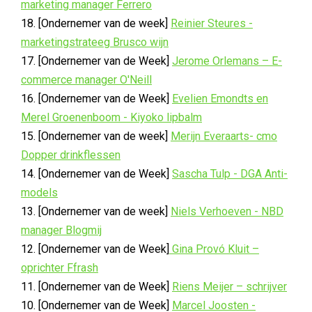
marketing manager Ferrero
18. [Ondernemer van de week]
Reinier Steures -
marketingstrateeg Brusco wijn
17. [Ondernemer van de Week]
Jerome Orlemans – E-
commerce manager O'Neill
16. [Ondernemer van de Week]
Evelien Emondts en
Merel Groenenboom - Kiyoko lipbalm
15. [Ondernemer van de week]
Merijn Everaarts- cmo
Dopper drinkflessen
14. [Ondernemer van de Week]
Sascha Tulp - DGA Anti-
models
13. [Ondernemer van de week]
Niels Verhoeven - NBD
manager Blogmij
12. [Ondernemer van de Week]
Gina Provó Kluit –
oprichter Ffrash
11. [Ondernemer van de Week]
Riens Meijer – schrijver
10. [Ondernemer van de Week]
Marcel Joosten -