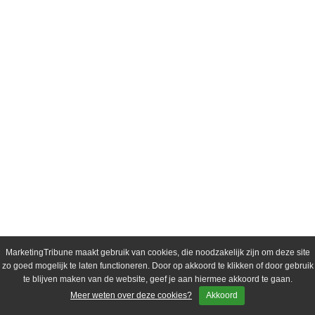
MarketingTribune maakt gebruik van cookies, die noodzakelijk zijn om deze site
zo goed mogelijk te laten functioneren. Door op akkoord te klikken of door gebruik
te blijven maken van de website, geef je aan hiermee akkoord te gaan.
Meer weten over deze cookies?
Akkoord