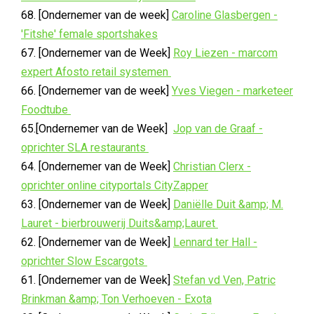
68. [Ondernemer van de week]
Caroline Glasbergen -
'Fitshe' female sportshakes
67. [Ondernemer van de Week]
Roy Liezen - marcom
expert Afosto retail systemen
66. [Ondernemer van de week]
Yves Viegen - marketeer
Foodtube
65.[Ondernemer van de Week]
Jop van de Graaf -
oprichter SLA restaurants
64. [Ondernemer van de Week]
Christian Clerx -
oprichter online cityportals CityZapper
63. [Ondernemer van de Week]
Daniëlle Duit &amp; M.
Lauret - bierbrouwerij Duits&amp;Lauret
62. [Ondernemer van de Week]
Lennard ter Hall -
oprichter Slow Escargots
61. [Ondernemer van de Week]
Stefan vd Ven, Patric
Brinkman &amp; Ton Verhoeven - Exota