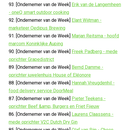
93. [Ondernemer van de Week]
Erik van de Langemheen
- oneQ smart outdoor cooking
92. [Ondernemer van de Week]
Elant Wijtman -
marketeer Oedipus Brewing
91. [Ondernemer van de Week]
Marjan Reitsma - hoofd
marcom Koninklijke Auping
90. [Ondernemer van de Week]
Freek Padberg - mede
oprichter Grapedistrict
89. [Ondernemer van de Week]
Bernd Damme -
oprichter juwelenhuis House of Eléonore
88. [Ondernemer van de Week]
Hannah Vreugdenhil -
food delivery service DoorMeal
87. [Ondernemer van de Week]
Pieter Teekens -
oprichter Beef &amp; Burgers en Friet Fjieuw
86. [Ondernemer van de Week]
Laurens Claassens -
mede oprichter V2C Dutch Dry Gin
85. [Ondernemer van de Week]
Olaf van Rijn - Choco