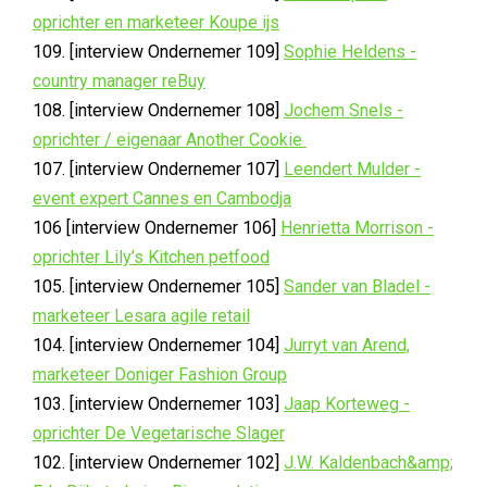
oprichter en marketeer Koupe ijs
109. [interview Ondernemer 109]
Sophie Heldens -
country manager reBuy
108. [interview Ondernemer 108]
Jochem Snels -
oprichter / eigenaar Another Cookie
107. [interview Ondernemer 107]
Leendert Mulder -
event expert Cannes en Cambodja
106 [interview Ondernemer 106]
Henrietta Morrison -
oprichter Lily’s Kitchen petfood
105. [interview Ondernemer 105]
Sander van Bladel -
marketeer Lesara agile retail
104. [interview Ondernemer 104]
Jurryt van Arend,
marketeer Doniger Fashion Group
103. [interview Ondernemer 103]
Jaap Korteweg -
oprichter De Vegetarische Slager
102. [interview Ondernemer 102]
J.W. Kaldenbach&amp;