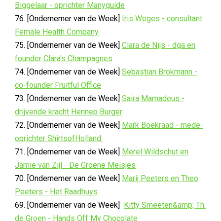
Biggelaar - oprichter Manyguide
76. [Ondernemer van de Week]
Iris Weges - consultant
Female Health Company
75. [Ondernemer van de Week]
Clara de Nijs - dga en
founder Clara's Champagnes
74. [Ondernemer van de Week]
Sebastian Brokmann -
co-founder Fruitful Office
73. [Ondernemer van de Week]
Saira Mamadeus -
drijvende kracht Hennep Burger
72. [Ondernemer van de Week]
Mark Boekraad - mede-
oprichter ShirtsofHolland
71. [Ondernemer van de Week]
Merel Wildschut en
Jamie van Zijl - De Groene Meisjes
70. [Ondernemer van de Week]
Marij Peeters en Theo
Peeters - Het Raadhuys
69. [Ondernemer van de Week]
Kitty Smeeten&amp; Th.
de Groen - Hands Off My Chocolate