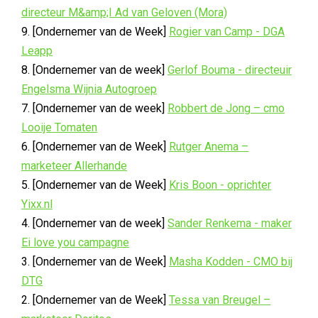
directeur M&amp;I Ad van Geloven (Mora)
9. [Ondernemer van de Week]
Rogier van Camp - DGA
Leapp
8. [Ondernemer van de week]
Gerlof Bouma - directeuir
Engelsma Wijnia Autogroep
7. [Ondernemer van de week]
Robbert de Jong – cmo
Looije Tomaten
6. [Ondernemer van de Week]
Rutger Anema –
marketeer Allerhande
5. [Ondernemer van de Week]
Kris Boon - oprichter
Yixx.nl
4. [Ondernemer van de week]
Sander Renkema - maker
Ei love you campagne
3. [Ondernemer van de Week]
Masha Kodden - CMO bij
DTG
2. [Ondernemer van de Week]
Tessa van Breugel –