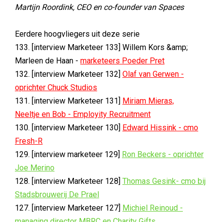
Martijn Roordink, CEO en co-founder van Spaces
Eerdere hoogvliegers uit deze serie
133. [interview Marketeer 133] Willem Kors &amp;
Marleen de Haan -
marketeers Poeder Pret
132. [interview Marketeer 132]
Olaf van Gerwen -
oprichter Chuck Studios
131. [interview Marketeer 131]
Miriam Mieras,
Neeltje en Bob - Employity Recruitment
130. [interview Marketeer 130]
Edward Hissink - cmo
Fresh-R
129. [interview marketeer 129]
Ron Beckers - oprichter
Joe Merino
128. [interview Marketeer 128]
Thomas Gesink- cmo bij
Stadsbrouwerij De Prael
127. [interview Marketeer 127]
Michiel Reinoud -
managing director MBRC en Charity Gifts