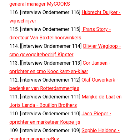
general manager MyCOOKS
116. [interview Ondernemer 116]
Hubrecht Duijker -
wijnschrijver
115. [interview Ondernemer 115]
Frans Story -
directeur Van Boxtel hoorwinkels
114. [[interview Ondernemer 114]
Olivier Wegloop -
cmo gevogeltebedrijf Kipster
113. [[interview Ondernemer 113]
Cor Jansen -
oprichter en cmo Kooc kant-en-klaar
112. [interview Ondernemer 112]
Olaf Ouwerkerk -
bedenker van Rotterdammertjes
111. [interview Ondernemer 111]
Marijke de Laat en
Joris Landa - Bouillon Brothers
110. [interview Ondernemer 110]
Jaco Pieper -
oprichter en marketeer Koupe ijs
109. [interview Ondernemer 109]
Sophie Heldens -
country manager reBuy