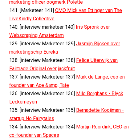
marketing officer oogmerk Polette
141. [Marketeer 141]
CMO Mick van Ettinger van The
LiveKindly Collective
140. [interview marketeer 140]
Iris Spronk over
Webscraping Amsterdam
139. [interview Marketeer 139]
Jasmijn Rijcken over
marketingschip Eureka
138. [interview Marketeer 138]
Felice Uiterwijk van
Fairtrade Original over jackfruit
137. [interview Marketeer 137]
Mark de Lange, ceo en
founder van Ace &amp; Tate
136. [interview Marketeer 136]
Milo Borghans - Blyck
Leckerneyen
135. [interview Marketeer 135]
Bernadette Kooijman -
startup No Fairytales
134. [interview Marketeer 134]
Martijn Roordink, CEO en
co-founder van Spaces