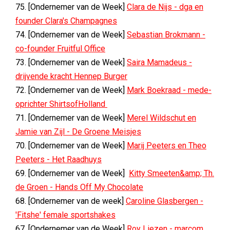
75. [Ondernemer van de Week]
Clara de Nijs - dga en
founder Clara's Champagnes
74. [Ondernemer van de Week]
Sebastian Brokmann -
co-founder Fruitful Office
73. [Ondernemer van de Week]
Saira Mamadeus -
drijvende kracht Hennep Burger
72. [Ondernemer van de Week]
Mark Boekraad - mede-
oprichter ShirtsofHolland
71. [Ondernemer van de Week]
Merel Wildschut en
Jamie van Zijl - De Groene Meisjes
70. [Ondernemer van de Week]
Marij Peeters en Theo
Peeters - Het Raadhuys
69. [Ondernemer van de Week]
Kitty Smeeten&amp; Th.
de Groen - Hands Off My Chocolate
68. [Ondernemer van de week]
Caroline Glasbergen -
'Fitshe' female sportshakes
67. [Ondernemer van de Week]
Roy Liezen - marcom