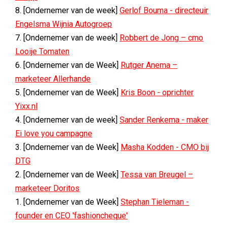
8. [Ondernemer van de week]
Gerlof Bouma - directeuir
Engelsma Wijnia Autogroep
7. [Ondernemer van de week]
Robbert de Jong – cmo
Looije Tomaten
6. [Ondernemer van de Week]
Rutger Anema –
marketeer Allerhande
5. [Ondernemer van de Week]
Kris Boon - oprichter
Yixx.nl
4. [Ondernemer van de week]
Sander Renkema - maker
Ei love you campagne
3. [Ondernemer van de Week]
Masha Kodden - CMO bij
DTG
2. [Ondernemer van de Week]
Tessa van Breugel –
marketeer Doritos
1. [Ondernemer van de Week]
Stephan Tieleman -
founder en CEO 'fashioncheque'