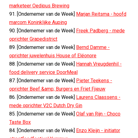
marketeer Oedipus Brewing
91. [Ondernemer van de Week]
Marjan Reitsma - hoofd
marcom Koninklijke Auping
90. [Ondernemer van de Week]
Freek Padberg - mede
oprichter Grapedistrict
89. [Ondernemer van de Week]
Bernd Damme -
oprichter juwelenhuis House of Eléonore
88. [Ondernemer van de Week]
Hannah Vreugdenhil -
food delivery service DoorMeal
87. [Ondernemer van de Week]
Pieter Teekens -
oprichter Beef &amp; Burgers en Friet Fjieuw
86. [Ondernemer van de Week]
Laurens Claassens -
mede oprichter V2C Dutch Dry Gin
85. [Ondernemer van de Week]
Olaf van Rijn - Choco
Taste Box
84. [Ondernemer van de Week]
Enzo Kleijn - initiator