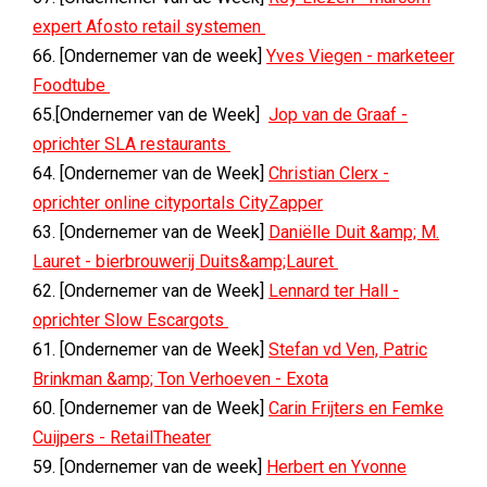
expert Afosto retail systemen
66. [Ondernemer van de week]
Yves Viegen - marketeer
Foodtube
65.[Ondernemer van de Week]
Jop van de Graaf -
oprichter SLA restaurants
64. [Ondernemer van de Week]
Christian Clerx -
oprichter online cityportals CityZapper
63. [Ondernemer van de Week]
Daniëlle Duit &amp; M.
Lauret - bierbrouwerij Duits&amp;Lauret
62. [Ondernemer van de Week]
Lennard ter Hall -
oprichter Slow Escargots
61. [Ondernemer van de Week]
Stefan vd Ven, Patric
Brinkman &amp; Ton Verhoeven - Exota
60. [Ondernemer van de Week]
Carin Frijters en Femke
Cuijpers - RetailTheater
59. [Ondernemer van de week]
Herbert en Yvonne