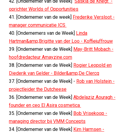
42. [Ondernemer van de Week]
Saskia de Knegt -
oprichter Worlds of Opportunities
41. [Ondernemer van de week]
Frederike Versloot -
manager communicatie ICS
40. [Ondernemers van de Week]
Linda
Hartman&amp;Brigitte van der Loo - Koffiejuffrouw
39. [Ondernemer van de Week]
May-Britt Mobach -
hoofdredacteur Amayzine.com
38. [Ondernemer van de Week]
Rogier Leopold en
Diederik van Gelder - Bilder&amp;De Clercq
37. [Ondernemer van de Week] -
Rob van Holstein -
projectleider the Dutcheese
36. [Ondernemer van de Week]
Abdelaziz Aouragh -
founder en ceo El Asira cosmetica
35. [Ondernemer van de Week]
Bob Vrisekoop -
managing director bij VMM Concepts
34. [Ondernemer van de Week]
Kim Harmsen -