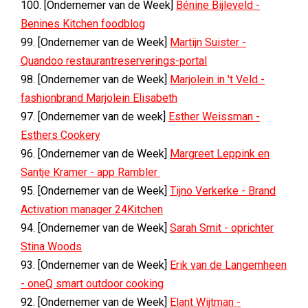
100. [Ondernemer van de Week]
Bénine Bijleveld -
Benines Kitchen foodblog
99. [Ondernemer van de Week]
Martijn Suister -
Quandoo restaurantreserverings-portal
98. [Ondernemer van de Week]
Marjolein in 't Veld -
fashionbrand Marjolein Elisabeth
97. [Ondernemer van de week]
Esther Weissman -
Esthers Cookery
96. [Ondernemer van de Week]
Margreet Leppink en
Santje Kramer - app Rambler
95. [Ondernemer van de Week]
Tijno Verkerke - Brand
Activation manager 24Kitchen
94. [Ondernemer van de Week]
Sarah Smit - oprichter
Stina Woods
93. [Ondernemer van de Week]
Erik van de Langemheen
- oneQ smart outdoor cooking
92. [Ondernemer van de Week]
Elant Wijtman -