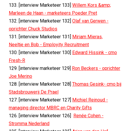
133. [interview Marketeer 133]
Willem Kors &amp;
Marleen de Haan -
marketeers Poeder Pret
132. [interview Marketeer 132]
Olaf van Gerwen -
oprichter Chuck Studios
131. [interview Marketeer 131]
Miriam Mieras,
Neeltje en Bob - Employity Recruitment
130. [interview Marketeer 130]
Edward Hissink - cmo
Fresh-R
129. [interview marketeer 129]
Ron Beckers - oprichter
Joe Merino
128. [interview Marketeer 128]
Thomas Gesink- cmo bij
Stadsbrouwerij De Prael
127. [interview Marketeer 127]
Michiel Reinoud -
managing director MBRC en Charity Gifts
126. [interview Marketeer 126]
Renée Cohen -
Stromma Nederland