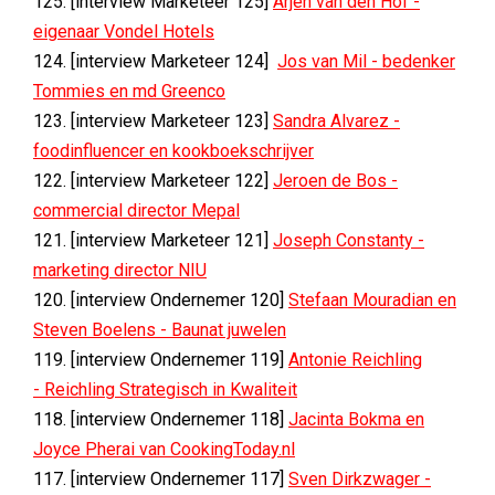
125. [interview Marketeer 125]
Arjen van den Hof -
eigenaar Vondel Hotels
124. [interview Marketeer 124]
Jos van Mil - bedenker
Tommies en md Greenco
123. [interview Marketeer 123]
Sandra Alvarez -
foodinfluencer en kookboekschrijver
122. [interview Marketeer 122]
Jeroen de Bos -
commercial director Mepal
121. [interview Marketeer 121]
Joseph Constanty -
marketing director NIU
120. [interview Ondernemer 120]
Stefaan Mouradian en
Steven Boelens - Baunat juwelen
119. [interview Ondernemer 119]
Antonie Reichling
- Reichling Strategisch in Kwaliteit
118. [interview Ondernemer 118]
Jacinta Bokma en
Joyce Pherai van CookingToday.nl
117. [interview Ondernemer 117]
Sven Dirkzwager -