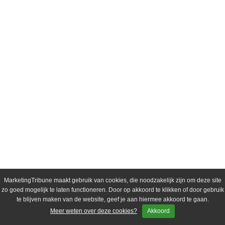
MarketingTribune maakt gebruik van cookies, die noodzakelijk zijn om deze site
zo goed mogelijk te laten functioneren. Door op akkoord te klikken of door gebruik
te blijven maken van de website, geef je aan hiermee akkoord te gaan.
Meer weten over deze cookies?
Akkoord