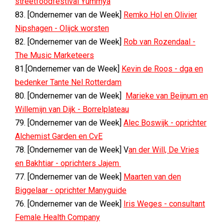
streetfoodfestival Yummya
83. [Ondernemer van de Week]
Remko Hol en Olivier
Nipshagen - Olijck worsten
82. [Ondernemer van de Week]
Rob van Rozendaal -
The Music Marketeers
81.[Ondernemer van de Week]
Kevin de Roos - dga en
bedenker Tante Nel Rotterdam
80. [Ondernemer van de Week]
Marieke van Beijnum en
Willemijn van Dijk - Borrelplateau
79. [Ondernemer van de Week]
Alec Boswijk - oprichter
Alchemist Garden en CvE
78. [Ondernemer van de Week] V
an der Will, De Vries
en Bakhtiar - oprichters Jajem
77. [Ondernemer van de Week]
Maarten van den
Biggelaar - oprichter Manyguide
76. [Ondernemer van de Week]
Iris Weges - consultant
Female Health Company