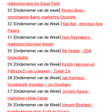
marketing director SuperTrash
33. [Ondernemer van de week]
Remko Been -
omnichannel &amp; marketing Storelink
32. [Ondernemer van de Week ]
Kaji But - directeur Sea
Palace
31. [Ondernemer van de Week]
Hein Raijmakers -
marketing directeur Riedel
30. [Ondernemer van de Week]
Rik Vegter - DGA
Greendaddy
29. [Ondernemer van de Week]
Kirstin Hanssen en
Fidessa D. van Leeuwen - Zoete Zin
28. [Ondernemer van de Week]
Jan Kienhuis -
Vondelpark Vrienden / ceo Epiphany
27. [Ondernemer van de Week]
Jochem Keune -
marketeer Urban Cacao
26. [Ondernemer van de Week]
Vincent Blokland -
brandmanager Holy Soda en Sourcy