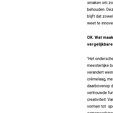
smaken om zo 
behouden. Deze
blijft dat zow
weet te innove
OK. Wat maakt
vergelijkbar
'Het ondersche
meesterlijke b
verandert wein
crèmelaag, mel
daarbovenop di
vertrouwde fu
creativiteit. 
vormen tot sp