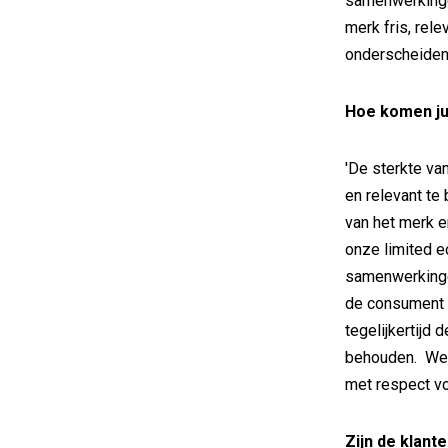
samenwerkinge
merk fris, rel
onderscheiden
Hoe komen ju
'De sterkte van
en relevant te 
van het merk e
onze limited e
samenwerkingen
de consument t
tegelijkertijd
behouden. We g
met respect vo
Zijn de klant