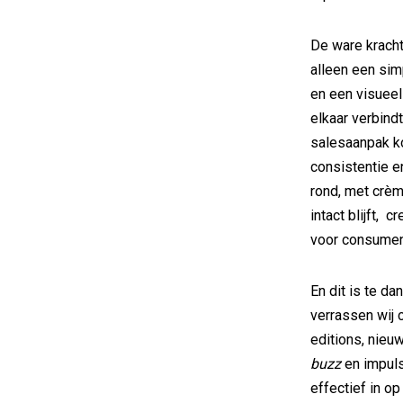
De ware kracht
alleen een sim
en een visuee
elkaar verbind
salesaanpak ko
consistentie e
rond, met crè
intact blijft,
voor consument
En dit is te d
verrassen wij 
editions, nieu
buzz
en impuls
effectief in o