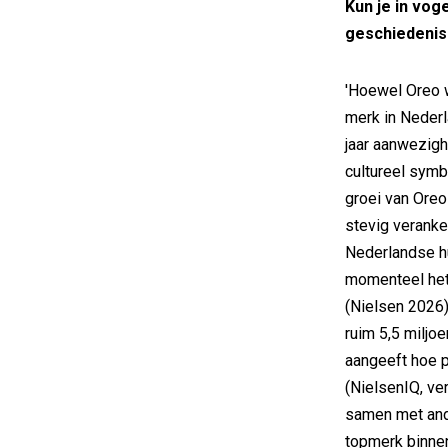
Kun je in vog
geschiedenis
'Hoewel Oreo w
merk in Nederl
jaar aanwezig
cultureel symb
groei van Oreo
stevig veranker
Nederlandse hu
momenteel het
(Nielsen 2026)
ruim 5,5 miljo
aangeeft hoe 
(NielsenIQ, ve
samen met and
topmerk binne