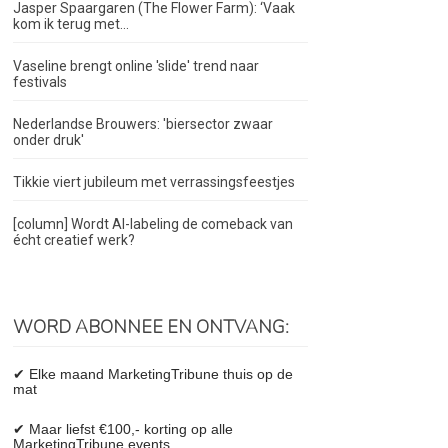
Jasper Spaargaren (The Flower Farm): ‘Vaak
kom ik terug met...
Vaseline brengt online 'slide' trend naar
festivals
Nederlandse Brouwers: 'biersector zwaar
onder druk'
Tikkie viert jubileum met verrassingsfeestjes
[column] Wordt AI-labeling de comeback van
écht creatief werk?
WORD ABONNEE EN ONTVANG:
✔ Elke maand MarketingTribune thuis op de
mat
✔ Maar liefst €100,- korting op alle
MarketingTribune events