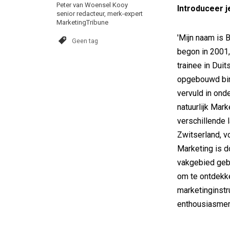
Peter van Woensel Kooy
Introduceer j
senior redacteur, merk-expert
MarketingTribune
'Mijn naam is B
Geen tag
begon in 2001,
trainee in Dui
opgebouwd binn
vervuld in on
natuurlijk Mar
verschillende 
Zwitserland, v
Marketing is d
vakgebied gebl
om te ontdekk
marketinginst
enthousiasmer