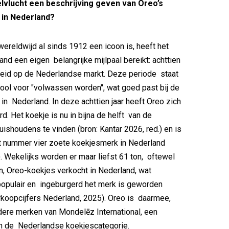
elvlucht een beschrijving geven van Oreo’s
 in Nederland?
ereldwijd al sinds 1912 een icoon is, heeft het
and een eigen belangrijke mijlpaal bereikt: achttien
heid op de Nederlandse markt. Deze periode staat
ool voor "volwassen worden", wat goed past bij de
 in Nederland. In deze achttien jaar heeft Oreo zich
d. Het koekje is nu in bijna de helft van de
ishoudens te vinden (bron: Kantar 2026, red.) en is
 nummer vier zoete koekjesmerk in Nederland
. Wekelijks worden er maar liefst 61 ton, oftewel
en, Oreo-koekjes verkocht in Nederland, wat
populair en ingeburgerd het merk is geworden
rkoopcijfers Nederland, 2025). Oreo is daarmee,
ere merken van Mondelēz International, een
n de Nederlandse koekjescategorie.