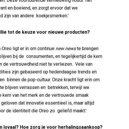
n. Deze voortdurende vernieuwing houdt het
evant en boeiend, en zorgt ervoor dat we
d zijn van andere koekjesmerken.'
llie tot de keuze voor nieuwe producten?
 Oreo ligt er in om continue
new news
te brengen
blijven bij de consumenten, en tegelijkertijd de kern
n de vertrouwdheid niet te verliezen. Vele van
dities zijn gebaseerd op hedendaagse trends en
 binnen de pop-cultuur. Onze kracht ligt erin om
e blijven verrassen en betrekken, terwijl we
 de kern van het merk en de vertrouwde smaak
eloven dat innovatie essentieel is, maar altijd
or de identiteit die Oreo zo geliefd maakt.'
en loyaal? Hoe zorg je voor herhalingsaankoop?