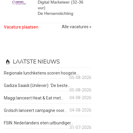
Digital Marketeer (32-36
uur)
De Hersenstichting
Alle vacatures »
Vacature plaatsen
LAATSTE NIEUWS
Regionale lunchketens scoren hoogste...
05-08-2026
Gadiza Saaidi (Unilever): 'De beste...
05-08-2026
04-08-2026
Maggi lanceert Heat & Eat met...
04-08-2026
Grolsch lanceert campagne voor...
FSIN: Nederlanders eten uitbundiger...
31-07-2026