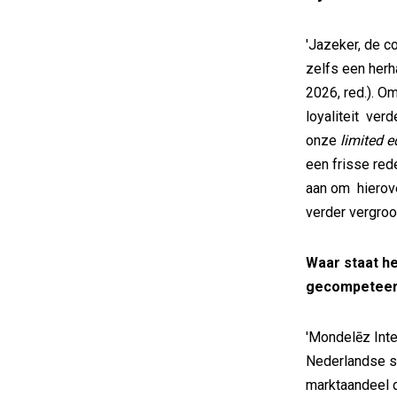
'Jazeker, de c
zelfs een her
2026, red.). O
loyaliteit verd
onze
limited e
een frisse re
aan om hierove
verder vergroot
Waar staat h
gecompetee
'Mondelēz Inte
Nederlandse sn
marktaandeel d