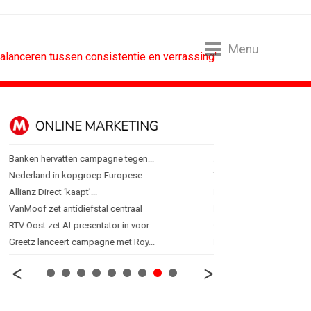
Menu
Balanceren tussen consistentie en verrassing'
ONLINE MARKETING
SPONSORI
Banken hervatten campagne tegen...
Albert Heijn behoudt posi
Nederland in kopgroep Europese...
Tata Consultancy Service
Allianz Direct ‘kaapt’...
NOC*NSF lanceert busine
VanMoof zet antidiefstal centraal
BMV verbindt naam aan
RTV Oost zet AI-presentator in voor...
Olympisch schaatsen in T
Greetz lanceert campagne met Roy...
Lego laat opnieuw Formu