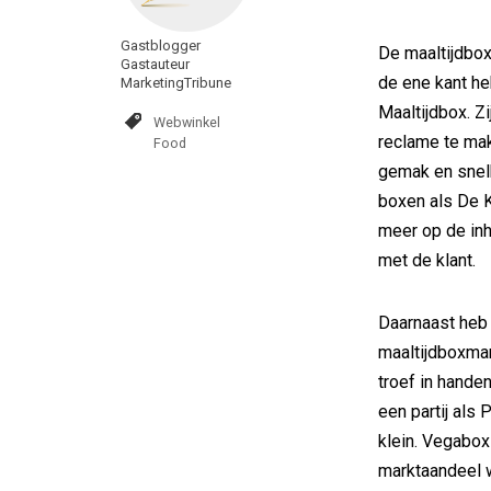
Gastblogger
De maaltijdbox
Gastauteur
de ene kant he
MarketingTribune
Maaltijdbox. Z
Webwinkel
reclame te mak
Food
gemak en snelh
boxen als De 
meer op de inh
met de klant.
Daarnaast heb 
maaltijdboxmar
troef in hande
een partij als 
klein. Vegabox
marktaandeel 