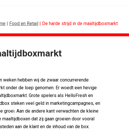
me
|
Food en Retail
| De harde strijd in de maaltijdboxmarkt
aaltijdboxmarkt
CONTENTMARKETING
voor Lee...
Internationale award voor Holland...
Eredivisie op...
[column] Sports bar - voetbal
en weken hebben wij de zwaar concurrerende
n campagne voor...
Lawa, Woed en NowNow winnen...
eert eigen...
Inschrijvingen Grand Prix Content...
rkt onder de loep genomen. Er woedt een hevige
bitie leidend
Substack breidt uit in Nederland met...
aaltijdboxmarkt. Grote spelers als HelloFresh en
es over
WWF en CPNB introduceren Groene...
jdbox steken veel geld in marketingcampagnes, en
le groei. Aan de andere kant verwachten de kleine
e maaltijdboxen dat zij gaan groeien door vooral
steden aan de klant en de inhoud van de box.