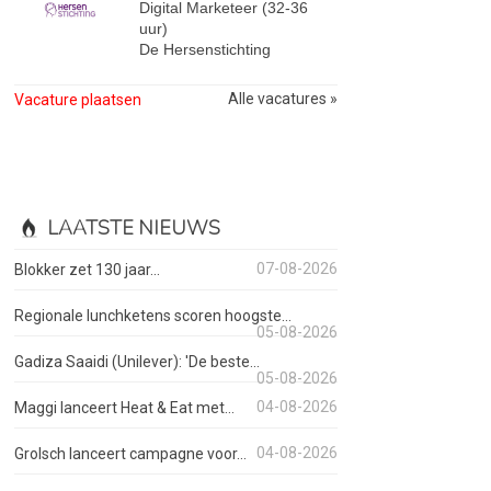
Digital Marketeer (32-36
uur)
De Hersenstichting
Alle vacatures »
Vacature plaatsen
LAATSTE NIEUWS
07-08-2026
Blokker zet 130 jaar...
Regionale lunchketens scoren hoogste...
05-08-2026
Gadiza Saaidi (Unilever): 'De beste...
05-08-2026
04-08-2026
Maggi lanceert Heat & Eat met...
04-08-2026
Grolsch lanceert campagne voor...