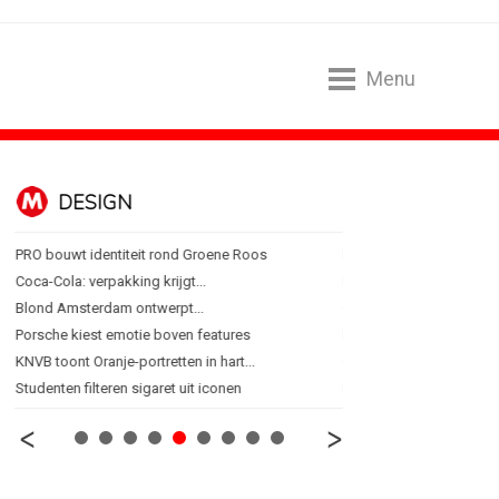
Menu
DESIGN
FOOD EN R
PRO bouwt identiteit rond Groene Roos
Blokker zet 130 jaar...
Coca-Cola: verpakking krijgt...
Regionale lunchketens s
Blond Amsterdam ontwerpt...
Gadiza Saaidi (Unilever):
Porsche kiest emotie boven features
Maggi lanceert Heat & Ea
KNVB toont Oranje-portretten in hart...
Grolsch lanceert campag
Studenten filteren sigaret uit iconen
FSIN: Nederlanders eten 