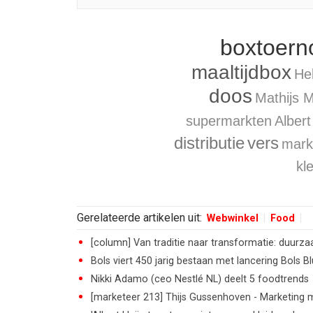
boxtoern
maaltijdbox
He
doos
Mathijs M
supermarkten
Albert
distributie
vers
mark
kl
Gerelateerde artikelen uit:
Webwinkel
Food
[column] Van traditie naar transformatie: duurz
Bols viert 450 jarig bestaan met lancering Bols B
Nikki Adamo (ceo Nestlé NL) deelt 5 foodtrends
[marketeer 213] Thijs Gussenhoven - Marketing