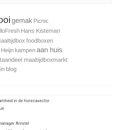
ooi
gemak
Picnic
lloFresh
Hans Kisteman
aaltijdbox
foodboxen
aan huis
 Heijn
kampen
taandeel
maaltijdboxmarkt
ein
blog
aamheid in de horecasector
lue
 manager Amstel