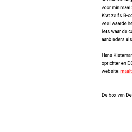
voor minimaal 
Krat zelfs B-c
veel waarde h
Iets waar de c
aanbieders als
Hans Kistema
oprichter en D
website:
maalt
De box van DeK