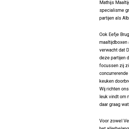
Mathijs Maalti
specialisme gr
partijen als A
Ook Eefje Brug
maaltijdboxen 
verwacht dat D
deze partijen 
focussen zij z
concurrerende m
keuken doorbre
Wij richten on
leuk vindt om 
daar graag wat 
Voor zowel Veg
het allerbelan