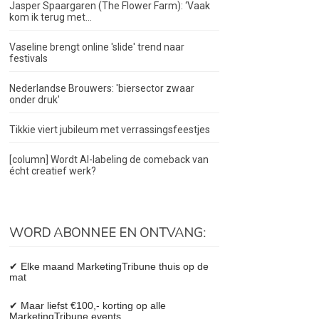
Jasper Spaargaren (The Flower Farm): ‘Vaak
kom ik terug met...
Vaseline brengt online 'slide' trend naar
festivals
Nederlandse Brouwers: 'biersector zwaar
onder druk'
Tikkie viert jubileum met verrassingsfeestjes
[column] Wordt AI-labeling de comeback van
écht creatief werk?
WORD ABONNEE EN ONTVANG:
✔ Elke maand MarketingTribune thuis op de
mat
✔ Maar liefst €100,- korting op alle
MarketingTribune events