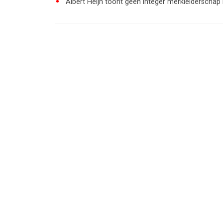
'Albert Heijn toont geen integer merkleiderschap