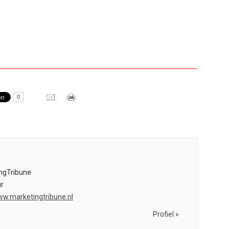
0
ngTribune
r
ww.marketingtribune.nl
Profiel »