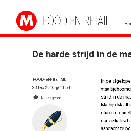
Ho
De harde strijd in de m
B2B
BUREAUS
Marketing mix modelling terug van...
Eindelijk een hoofdrol 
Adform werkt aan open standaard...
Ziggo verbindt kijkers 
FOOD-EN-RETAIL
In de afgelop
Special Ops bouwt merk rond...
Horecapartijen starte
23 feb 2016 @ 11:54
De marketingwereld optimaliseert...
Closed on Monday lanc
maaltijdboxma
De marketingkracht van De...
Lamborghini maakt am
strijd in de m
Nu reageren
Marketingtransfers week 28, 2026
Havas neemt SportVib
Mathijs Maalti
sturen op snel
specialistisch
aandacht te be