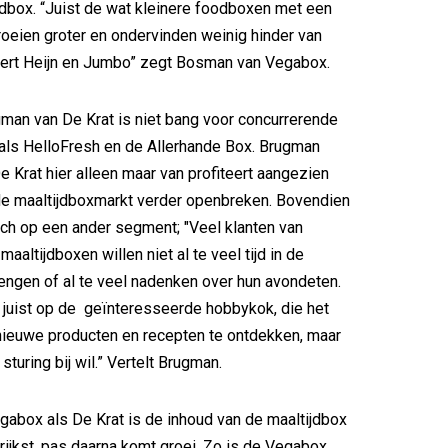
jdbox. “Juist de wat kleinere foodboxen met een
oeien groter en ondervinden weinig hinder van
lbert Heijn en Jumbo” zegt Bosman van Vegabox.
man van De Krat is niet bang voor concurrerende
als HelloFresh en de Allerhande Box. Brugman
e Krat hier alleen maar van profiteert aangezien
de maaltijdboxmarkt verder openbreken. Bovendien
ich op een ander segment; "Veel klanten van
aaltijdboxen willen niet al te veel tijd in de
ngen of al te veel nadenken over hun avondeten.
s juist op de geïnteresseerde hobbykok, die het
nieuwe producten en recepten te ontdekken, maar
sturing bij wil.” Vertelt Brugman.
abox als De Krat is de inhoud van de maaltijdbox
grijkst, pas daarna komt groei. Zo is de Vegabox