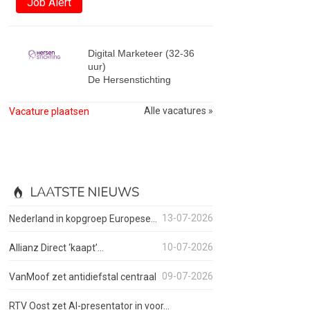
Job Alert
Digital Marketeer (32-36
uur)
De Hersenstichting
Alle vacatures »
Vacature plaatsen
LAATSTE NIEUWS
13-07-2026
Nederland in kopgroep Europese...
10-07-2026
Allianz Direct ‘kaapt’...
09-07-2026
VanMoof zet antidiefstal centraal
RTV Oost zet AI-presentator in voor...