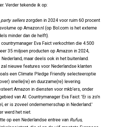
r. Verder tekende ik op:
 party sellers
zorgden in 2024 voor ruim 60 procent
svolume op Amazon.nl (op Bol.com is het externe
els minder dan de helft).
ntrymanager Eva Faict verkochten die 4.500
eer 35 miljoen producten op Amazon in 2024,
n Nederland, maar deels ook in het buitenland.
 nieuwe features voor Nederlandse klanten
zoals een Climate Pledge Friendly selecteeroptie
over) snelle(re) en duurzame(re) levering.
ert Amazon in diensten voor mkb’ers, onder
gebied van AI. Countrymanager Eva Faict: 'Er is zo’n
el, er is zoveel ondernemerschap in Nederland.'
er werd het niet.
te op een Nederlandse entree van
Rufus
,