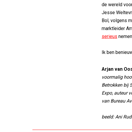
de wereld voo
Jesse Weltev
Bol, volgens m
marktleider A
serieus
nemen
Ik ben benieu
Arjan van Oo
voormalig hoo
Betrokken bij
Expo, auteur vo
van Bureau AvO
beeld: Ani Ru