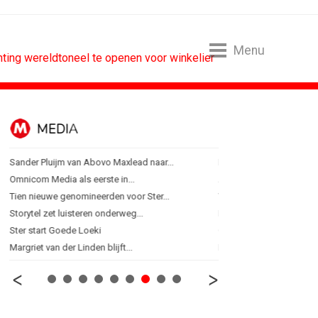
Menu
hting wereldtoneel te openen voor winkelier
MEDIA
ONLINE MA
Sander Pluijm van Abovo Maxlead naar...
Nederland in kopgroep 
Omnicom Media als eerste in...
Allianz Direct ‘kaapt’...
Tien nieuwe genomineerden voor Ster...
VanMoof zet antidiefstal
Storytel zet luisteren onderweg...
RTV Oost zet AI-presentat
Ster start Goede Loeki
Greetz lanceert campagn
Margriet van der Linden blijft...
Rabobank en Spilnews la