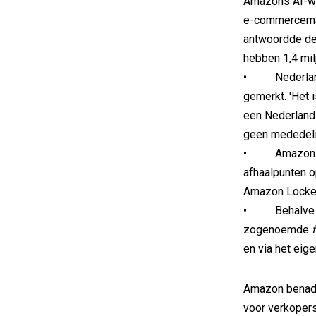
Amazons AI-win
e-commercemar
antwoordde de
hebben 1,4 mil
• Nederlander
gemerkt. 'Het i
een Nederland
geen mededeli
• Amazon za
afhaalpunten 
Amazon Locker
• Behalve i
zogenoemde
f
en via het eig
Amazon benadru
voor verkopers 