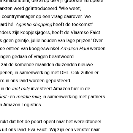
kelassistent, die al op de vijf grootste Europese
kten werd geïntroduceerd. 'Wie weet',
 countrymanager op een vraag daarover, 'we
jard hé.
Agentic shopping
heeft de toekomst.'
s zijn koopjesjagers, heeft de Vlaamse Faict
s geen geintje, jullie houden van lage prijzen.' Over
se entree van koopjeswinkel
Amazon Haul
werden
ngen gedaan of vragen beantwoord.
l de komende maanden duizenden nieuwe
openen, in samenwerking met DHL. Ook zullen er
s in ons land worden geposteerd.
n de
last mile
investeert Amazon hier in de
irst -
en
middle mile
, in samenwerking met partners
en Amazon Logistics.
kt dat het de poort opent naar het wereldtoneel
uit ons land. Eva Faict: 'Wij zijn een venster naar