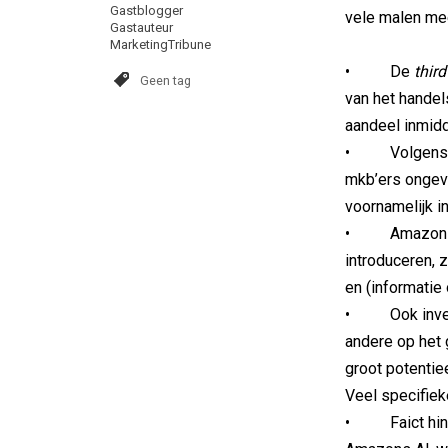
Gastblogger
vele malen mee
Gastauteur
MarketingTribune
• De
third
Geen tag
van het handel
aandeel inmidd
• Volgens cou
mkb’ers ongev
voornamelijk i
• Amazon zal
introduceren, 
en (informatie 
• Ook investe
andere op het 
groot potentie
Veel specifiek
• Faict hint