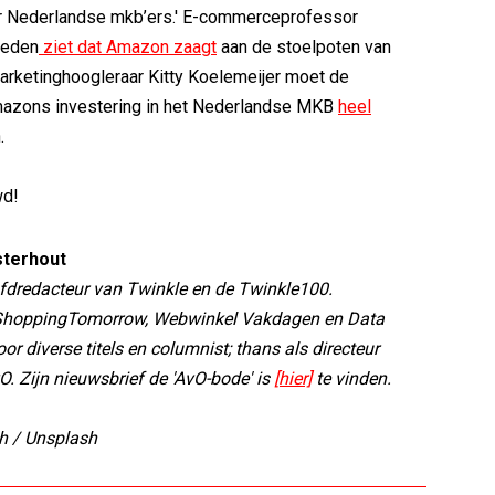
r Nederlandse mkb’ers.' E-commerceprofessor
reden
ziet dat Amazon zaagt
aan de stoelpoten van
arketinghoogleraar Kitty Koelemeijer moet de
mazons investering in het Nederlandse MKB
heel
.
wd!
sterhout
fdredacteur van Twinkle en de Twinkle100.
 ShoppingTomorrow, Webwinkel Vakdagen en Data
or diverse titels en columnist; thans als directeur
. Zijn nieuwsbrief de 'AvO-bode' is
[hier]
te vinden.
dh / Unsplash