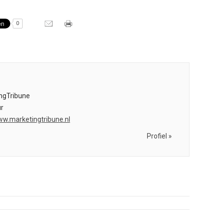
0
ngTribune
r
ww.marketingtribune.nl
Profiel »