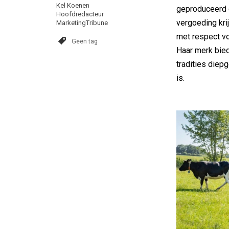
Kel Koenen
geproduceerd d
Hoofdredacteur
vergoeding kri
MarketingTribune
met respect voo
Geen tag
Haar merk bied
tradities diep
is.