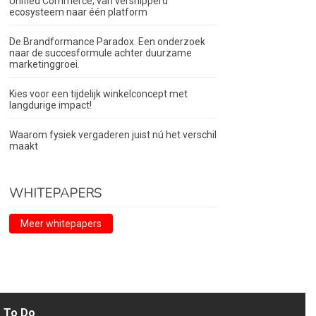
Unified Commerce; van versnipperd
ecosysteem naar één platform
De Brandformance Paradox. Een onderzoek
naar de succesformule achter duurzame
marketinggroei.
Kies voor een tijdelijk winkelconcept met
langdurige impact!
Waarom fysiek vergaderen juist nú het verschil
maakt
WHITEPAPERS
Meer whitepapers
To Do