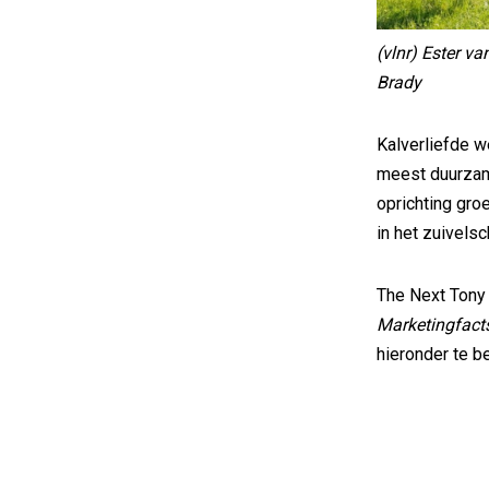
(vlnr) Ester v
Brady
Kalverliefde 
meest duurzame
oprichting gro
in het zuivelsc
The Next Tony
Marketingfact
hieronder te be