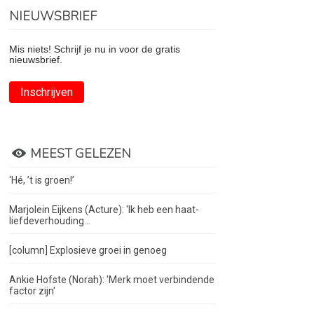
NIEUWSBRIEF
Mis niets! Schrijf je nu in voor de gratis
nieuwsbrief.
Inschrijven
MEEST GELEZEN
‘Hé, ’t is groen!’
Marjolein Eijkens (Acture): 'Ik heb een haat-
liefdeverhouding...
[column] Explosieve groei in genoeg
Ankie Hofste (Norah): 'Merk moet verbindende
factor zijn'