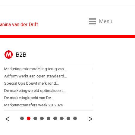
Menu
nina van der Drift
B2B
BUREAUS
Marketing mix modelling terug van...
Eindelijk een hoofdrol vo
Adform werkt aan open standaard...
Ziggo verbindt kijkers Er
Special Ops bouwt merk rond...
Horecapartijen starten 
De marketingwereld optimaliseert...
Closed on Monday lancee
De marketingkracht van De...
Lamborghini maakt ambi
Marketingtransfers week 28, 2026
Havas neemt SportVibes