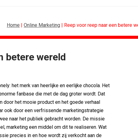
Home
|
Online Marketing
| Reep voor reep naar een betere w
n betere wereld
DESIGN
FOOD 
PRO bouwt identiteit rond Groene Roos
Regionale lunch
Coca-Cola: verpakking krijgt...
Gadiza Saaidi (Un
ely: het merk van heerlijke en eerlijke chocola. Het
Blond Amsterdam ontwerpt...
Maggi lanceert H
Porsche kiest emotie boven features
Grolsch lanceert
enorme fanbase die met de dag groter wordt. Dat
KNVB toont Oranje-portretten in hart...
FSIN: Nederlande
en door het mooie product en het goede verhaal
Studenten filteren sigaret uit iconen
[column] Wordt AI
ar ook door een verfrissende marketingstrategie
wee naar het publiek gebracht worden. De missie
oel, marketing een middel om dit te realiseren. Wat
sie precies in en hoe wordt zij verkocht aan de