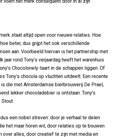
er voert het merk consequent door in al zijn
erk staat altijd open voor nieuwe relaties. Hoe
hoe beter, dus grijpt het ook verschillende
en aan. Voorbeeld hiervan is het partnership met
lk jaar rond Tony’s verjaardag heeft het warenhuis
ony’s Chocolonely-taart in de schappen liggen. Of
es Tony’s chocola op vluchten uitdeelt. Een recente
is die met Amsterdamse bierbrouwerij De Prael,
send lekker chocoladebier is ontstaan: Tony’s
 Stout.
 dus een nobel streven: door je verhaal te delen
ie het maar horen wil, door relaties op te bouwen
ijn over alles, door creatief te zijn met media en