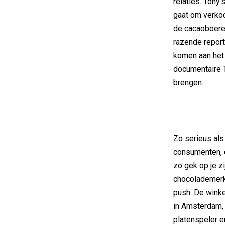
relaties. Tony’
gaat om verkoo
de cacaoboeren
razende report
komen aan het 
documentaire T
brengen.
Zo serieus als
consumenten, o
zo gek op je zi
chocolademerk 
push. De winke
in Amsterdam, 
platenspeler e