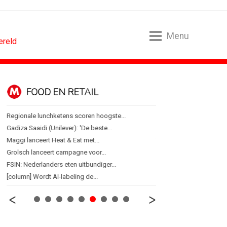
Menu
ereld
EN RETAIL
MEDIA
ketens scoren hoogste...
Sander Pluijm van Abovo Maxlead naar...
ilever): 'De beste...
Omnicom Media als eerste in...
eat & Eat met...
Tien nieuwe genomineerden voor Ster...
 campagne voor...
Storytel zet luisteren onderweg...
rs eten uitbundiger...
Ster start Goede Loeki
-labeling de...
Margriet van der Linden blijft...