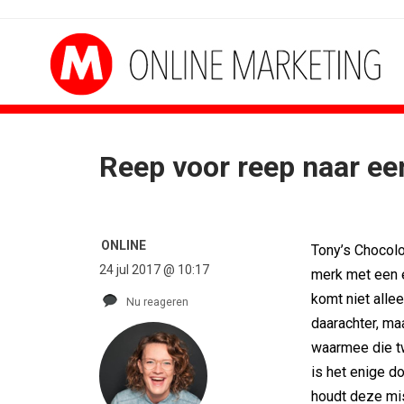
Reep voor reep naar ee
EAUS
CONTENTMARKETING
oofdrol voor Lee...
Internationale award voor Holland...
kijkers Eredivisie op...
[column] Sports bar - voetbal
ONLINE
Tony’s Chocolon
 starten campagne voor...
Lawa, Woed en NowNow winnen...
24 jul 2017 @ 10:17
ay lanceert eigen...
Inschrijvingen Grand Prix Content...
merk met een 
aakt ambitie leidend
Substack breidt uit in Nederland met...
komt niet alle
Nu reageren
portVibes over
WWF en CPNB introduceren Groene...
daarachter, ma
waarmee die t
is het enige d
houdt deze mis