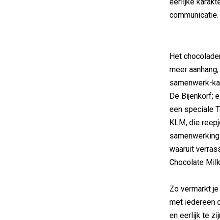
eerlijke karakt
communicatie.
Het chocoladem
meer aanhang, 
samenwerk-kans
De Bijenkorf; e
een speciale T
KLM, die reepj
samenwerking 
waaruit verras
Chocolate Milk
Zo vermarkt je
met iedereen d
en eerlijk te z