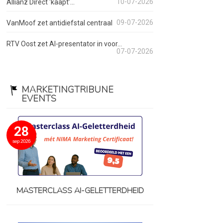
10-07-2026
Allianz Direct ‘kaapt’...
09-07-2026
VanMoof zet antidiefstal centraal
RTV Oost zet AI-presentator in voor...
07-07-2026
MARKETINGTRIBUNE
EVENTS
28
sep 2026
MASTERCLASS AI-GELETTERDHEID