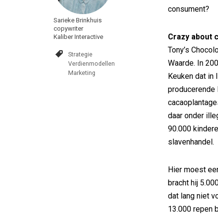
consument?
Sarieke Brinkhuis
copywriter
Crazy about c
Kaliber Interactive
Tony’s Chocolo
Strategie
Waarde. In 200
Verdienmodellen
Marketing
Keuken dat in 
producerende l
cacaoplantage
daar onder ill
90.000 kinder
slavenhandel.
Hier moest een
bracht hij 5.0
dat lang niet 
13.000 repen be