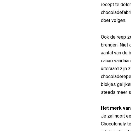
recept te dele
chocoladefabri
doet volgen.
Ook de reep ze
brengen. Niet 
aantal van de 
cacao vandaan
uiteraard zijn 
chocoladerepen
blokjes gelijk
steeds meer s
Het merk van 
Je zal nooit e
Chocolonely te