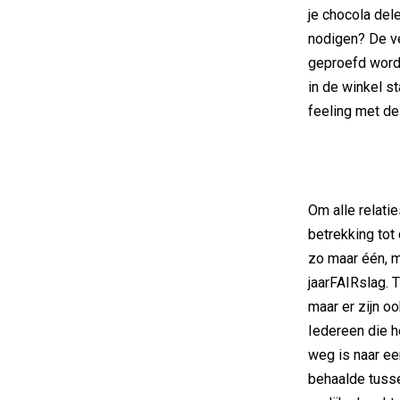
je chocola dele
nodigen? De v
geproefd word
in de winkel s
feeling met de
Om alle relati
betrekking tot 
zo maar één, m
jaarFAIRslag. 
maar er zijn o
Iedereen die h
weg is naar ee
behaalde tusse