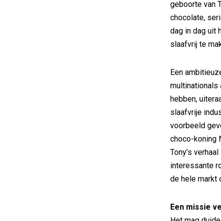
geboorte van T
chocolate, seri
dag in dag ui
slaafvrij te ma
Een ambitieuze
multinationals
hebben, uitera
slaafvrije indu
voorbeeld geve
choco-koning N
Tony’s verhaal
interessante ro
de hele markt
Een missie v
Het mag duidel