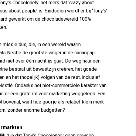
ony’s Chocolonely: het merk dat ‘crazy about
ous about people’ is. Sindsdien wordt er bij ‘Tony’s’
t hard gewerkt om de chocoladewereld 100%
ken.
 missie dus, die, in een wereld waarin
 als Nestlé de grootste vinger in de cacaopap
ard niet over één nacht ijs gaat. De weg naar een
strie bestaat uit bewustzijn creëren, het goede
n en het (hopelijk) volgen van de rest, inclusief
estlé. Ondanks het niet-commerciële karakter van
 is er een grote rol voor marketing weggelegd. Een
l bovenal, want hoe gooi je als relatief klein merk
 om, zonder enorme budgetten?
ermarkten
ijk zijn dat Tony’s Chocolonely geen gewoon