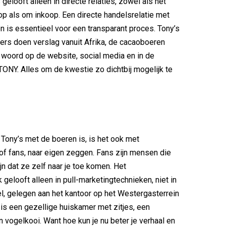
s gelooft alleen in directe relaties, zowel als het
p als om inkoop. Een directe handelsrelatie met
 is essentieel voor een transparant proces. Tony’s
ers doen verslag vanuit Afrika, de cacaoboeren
woord op de website, social media en in de
ONY. Alles om de kwestie zo dichtbij mogelijk te
 Tony’s met de boeren is, is het ook met
f fans, naar eigen zeggen. Fans zijn mensen die
jn dat ze zelf naar je toe komen. Het
gelooft alleen in pull-marketingtechnieken, niet in
l, gelegen aan het kantoor op het Westergasterrein
is een gezellige huiskamer met zitjes, een
n vogelkooi. Want hoe kun je nu beter je verhaal en