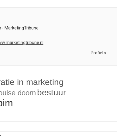
 - MarketingTribune
ww.marketingtribune.nl
Profiel »
atie in marketing
bestuur
louise doorn
pim