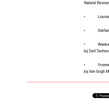
Natural Resou
• Louise Do
• Stefan Har
• Wankie Cha
bij Dell Techn
• Yvonne Nas
bij Van Gogh M