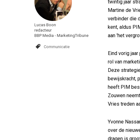
twintig jaar st
Martine de Vri
verbinder die 
Lucas Boon
kent, aldus PI
redacteur
aan 'het vergr
BBP Media - MarketingTribune
Communicatie
Eind vorig jaa
rol van market
Deze strategie
bewijskracht, 
heeft PIM besl
Zouwen neemt n
Vries treden a
Yvonne Nassar,
over de nieuwe
dragen is groo