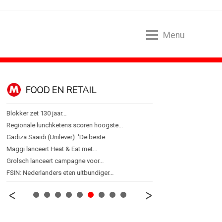
Menu
FOOD EN RETAIL
MEDIA
Blokker zet 130 jaar...
Sander Pluijm van Abovo
Regionale lunchketens scoren hoogste...
Omnicom Media als eerst
Gadiza Saaidi (Unilever): 'De beste...
Tien nieuwe genomineerd
Maggi lanceert Heat & Eat met...
Storytel zet luisteren on
Grolsch lanceert campagne voor...
Ster start Goede Loeki
FSIN: Nederlanders eten uitbundiger...
Margriet van der Linden bl