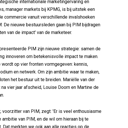
rategische internationale marketingervaring en
es, manager markets bij KPMG, is bij uitstek een
de commercie vanuit verschillende invalshoeken
M. De nieuwe bestuursleden gaan bij PIM bijdragen
oten van de impact' van de marketeer.
r presenteerde PIM zijn nieuwe strategie: samen de
ing innoveren om betekenisvolle impact te maken.
 wordt op vier fronten vormgegeven: kennis,
podium en netwerk. Om zijn ambitie waar te maken,
oten het bestuur uit te breiden. Mariëlle van der
a vier jaar afscheid, Louise Doorn en Martine de
an.
 voorzitter van PIM, zegt: 'Er is veel enthousiasme
 ambitie van PIM, en de wil om hieraan bij te
t. Dat merkten we ook aan alle reacties op de