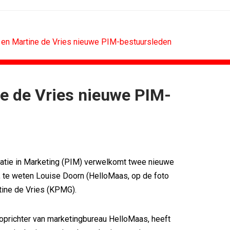
 en Martine de Vries nieuwe PIM-bestuursleden
e de Vries nieuwe PIM-
MARKETING
DESIGN
oor Holland...
PRO bouwt identiteit rond Groene Roos
voetbal
Coca-Cola: verpakking krijgt...
w winnen...
Blond Amsterdam ontwerpt...
ix Content...
Porsche kiest emotie boven features
vatie in Marketing (PIM) verwelkomt twee nieuwe
 Nederland met...
KNVB toont Oranje-portretten in hart...
 te weten Louise Doorn (HelloMaas, op de foto
eren Groene...
Studenten filteren sigaret uit iconen
tine de Vries (KPMG).
oprichter van marketingbureau HelloMaas, heeft