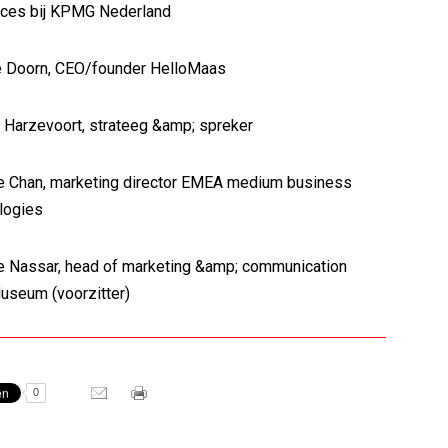
rces bij KPMG Nederland
orn, CEO/founder HelloMaas
zevoort, strateeg &amp; spreker
n, marketing director EMEA medium business
ologies
sar, head of marketing &amp; communication
useum (voorzitter)
0