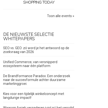
SHOPPING TODAY
Toon alle events »
DE NIEUWSTE SELECTIE
WHITEPAPERS
SEO vs. GEO: zó word je het antwoord op de
zoekvraag van 2026
Unified Commerce; van versnipperd
ecosysteem naar één platform
De Brandformance Paradox. Een onderzoek
naar de succesformule achter duurzame
marketinggroei.
Kies voor een tijdelijk winkelconcept met
langdurige impact!
Waarom fysiek vergaderen juist nú het verschil