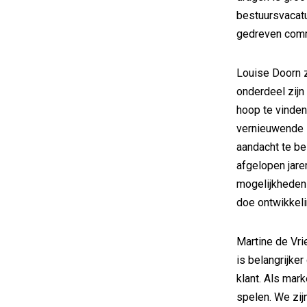
bestuursvacat
gedreven comm
Louise Doorn z
onderdeel zijn
hoop te vinden
vernieuwende s
aandacht te be
afgelopen jare
mogelijkheden 
doe ontwikkeli
Martine de Vri
is belangrijke
klant. Als mar
spelen. We zijn