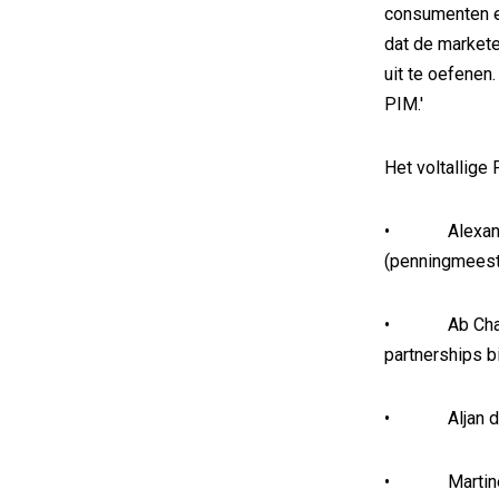
consumenten en
dat de markete
uit te oefenen
PIM.'
Het voltallige 
• Alexander 
(penningmeest
• Ab Chakai,
partnerships b
• Aljan de Bo
• Martine de