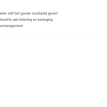
T
eten zelf het goede voorbeeld geven'
ehoefte aan beleving en beweging
angemanagement